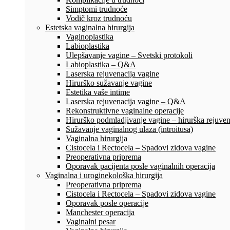
Simptomi trudnoće
Vodič kroz trudnoću
Estetska vaginalna hirurgija
Vaginoplastika
Labioplastika
Ulepšavanje vagine – Svetski protokoli
Labioplastika – Q&A
Laserska rejuvenacija vagine
Hirurško sužavanje vagine
Estetika vaše intime
Laserska rejuvenacija vagine – Q&A
Rekonstruktivne vaginalne operacije
Hirurško podmladjivanje vagine – hirurška rejuven
Sužavanje vaginalnog ulaza (introitusa)
Vaginalna hirurgija
Cistocela i Rectocela – Spadovi zidova vagine
Preoperativna priprema
Oporavak pacijenta posle vaginalnih operacija
Vaginalna i uroginekološka hirurgija
Preoperativna priprema
Cistocela i Rectocela – Spadovi zidova vagine
Oporavak posle operacije
Manchester operacija
Vaginalni pesar