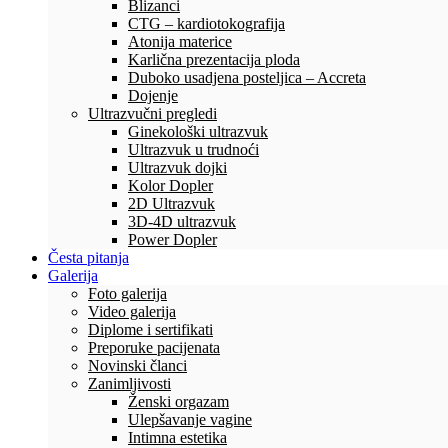
Blizanci
CTG – kardiotokografija
Atonija materice
Karlična prezentacija ploda
Duboko usadjena posteljica – Accreta
Dojenje
Ultrazvučni pregledi
Ginekološki ultrazvuk
Ultrazvuk u trudnoći
Ultrazvuk dojki
Kolor Dopler
2D Ultrazvuk
3D-4D ultrazvuk
Power Dopler
Česta pitanja
Galerija
Foto galerija
Video galerija
Diplome i sertifikati
Preporuke pacijenata
Novinski članci
Zanimljivosti
Ženski orgazam
Ulepšavanje vagine
Intimna estetika