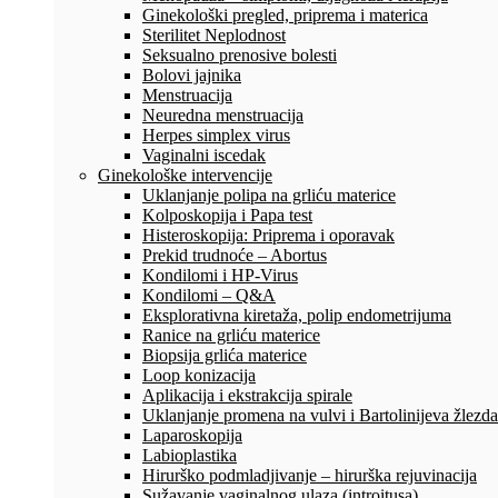
Ginekološki pregled, priprema i materica
Sterilitet Neplodnost
Seksualno prenosive bolesti
Bolovi jajnika
Menstruacija
Neuredna menstruacija
Herpes simplex virus
Vaginalni iscedak
Ginekološke intervencije
Uklanjanje polipa na grliću materice
Kolposkopija i Papa test
Histeroskopija: Priprema i oporavak
Prekid trudnoće – Abortus
Kondilomi i HP-Virus
Kondilomi – Q&A
Eksplorativna kiretaža, polip endometrijuma
Ranice na grliću materice
Biopsija grlića materice
Loop konizacija
Aplikacija i ekstrakcija spirale
Uklanjanje promena na vulvi i Bartolinijeva žlezda
Laparoskopija
Labioplastika
Hirurško podmladjivanje – hirurška rejuvinacija
Sužavanje vaginalnog ulaza (introitusa)