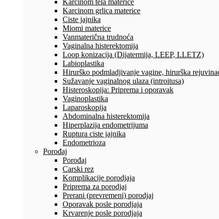
Karcinom tela materice
Karcinom grlica materice
Ciste jajnika
Miomi materice
Vanmaterična trudnoća
Vaginalna histerektomija
Loop konizacija (Dijatermija, LEEP, LLETZ)
Labioplastika
Hirurško podmladjivanje vagine, hirurška rejuvinac
Sužavanje vaginalnog ulaza (introitusa)
Histeroskopija: Priprema i oporavak
Vaginoplastika
Laparoskopija
Abdominalna histerektomija
Hiperplazija endometrijuma
Ruptura ciste jajnika
Endometrioza
Porođaj
Porođaj
Carski rez
Komplikacije porodjaja
Priprema za porodjaj
Prerani (prevremeni) porodjaj
Oporavak posle porodjaja
Krvarenje posle porodjaja