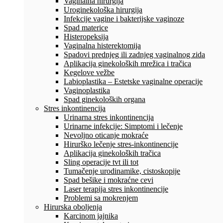
Vaginalna hirurgija
Uroginekološka hirurgija
Infekcije vagine i bakterijske vaginoze
Spad materice
Histeropeksija
Vaginalna histerektomija
Spadovi prednjeg ili zadnjeg vaginalnog zida
Aplikacija ginekoloških mrežica i tračica
Kegelove vežbe
Labioplastika – Estetske vaginalne operacije
Vaginoplastika
Spad ginekoloških organa
Stres inkontinencija
Urinarna stres inkontinencija
Urinarne infekcije: Simptomi i lečenje
Nevoljno oticanje mokraće
Hirurško lečenje stres-inkontinencije
Aplikacija ginekoloških tračica
Sling operacije tvt ili tot
Tumačenje urodinamike, cistoskopije
Spad bešike i mokraćne cevi
Laser terapija stres inkontinencije
Problemi sa mokrenjem
Hirurska oboljenja
Karcinom jajnika