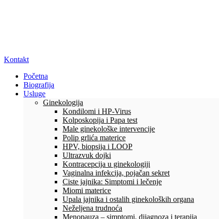
Kontakt
Početna
Biografija
Usluge
Ginekologija
Kondilomi i HP-Virus
Kolposkopija i Papa test
Male ginekološke intervencije
Polip grlića materice
HPV, biopsija i LOOP
Ultrazvuk dojki
Kontracepcija u ginekologiji
Vaginalna infekcija, pojačan sekret
Ciste jajnika: Simptomi i lečenje
Miomi materice
Upala jajnika i ostalih ginekoloških organa
Neželjena trudnoća
Menopauza – simptomi, dijagnoza i terapija