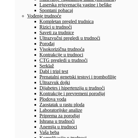
Laserska rejuvenacija vagine i bešike
Spontani pobacaj
Vođenje trudnoće
Kompletan pregled trudnica
Rizici u trudnoći
Saveti za trudnice
Ultrazvučni pregledi u trudnoći
Porođaj
Visokorizična trudnoća
Kontrakcije u trudnoci
CTG pregledi u trudnoći
Serklaž
Dabl i tripl test
Prenatalni genetski testovi i trombofilije
Ultrazvuk dojki
Dijabetes i hipertenzija u trudnoći
Kontrakcije i prevremeni porodjaj
Plodova voda
Zaostatak u rastu ploda
Laboratorijske analize
Priprema za porodjaj
Ishrana u trudnoći
Anemija u trudnoci
Vaša beba
Komplikacije u trudnoci