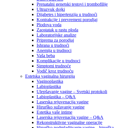
Prenatalni genetski testovi i trombofilije
Ultrazvuk dojki
Dijabetes i hipertenzija u trudnoći
Kontrakcije i prevremeni porodjaj
Plodova voda
Zaostatak u rastu ploda
Laboratorijske analize
Priprema za porodjaj
Ishrana u trudnoći
Anemija u trudnoci
Vaša beba
Komplikacije u trudnoci
Simptomi trudnoće
Vodič kroz trudnoću
Estetska vaginalna hirurgija
Vaginoplastika
Labioplastika
Ulepšavanje vagine – Svetski protokoli
Labioplastika – Q&A
Laserska rejuvenacija vagine
Hirurško sužavanje vagine
Estetika vaše intime
Laserska rejuvenacija vagine – Q&A
Rekonstruktivne vaginalne operacije
Hirurško podmladjivanje vagine – hirurška