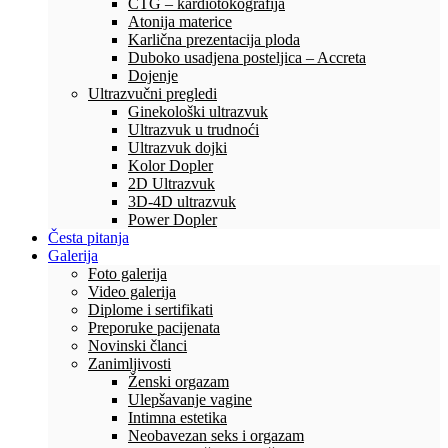
CTG – kardiotokografija
Atonija materice
Karlična prezentacija ploda
Duboko usadjena posteljica – Accreta
Dojenje
Ultrazvučni pregledi
Ginekološki ultrazvuk
Ultrazvuk u trudnoći
Ultrazvuk dojki
Kolor Dopler
2D Ultrazvuk
3D-4D ultrazvuk
Power Dopler
Česta pitanja
Galerija
Foto galerija
Video galerija
Diplome i sertifikati
Preporuke pacijenata
Novinski članci
Zanimljivosti
Ženski orgazam
Ulepšavanje vagine
Intimna estetika
Neobavezan seks i orgazam