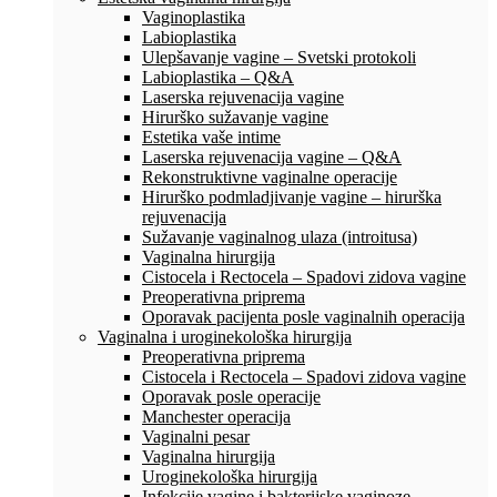
Vaginoplastika
Labioplastika
Ulepšavanje vagine – Svetski protokoli
Labioplastika – Q&A
Laserska rejuvenacija vagine
Hirurško sužavanje vagine
Estetika vaše intime
Laserska rejuvenacija vagine – Q&A
Rekonstruktivne vaginalne operacije
Hirurško podmladjivanje vagine – hirurška
rejuvenacija
Sužavanje vaginalnog ulaza (introitusa)
Vaginalna hirurgija
Cistocela i Rectocela – Spadovi zidova vagine
Preoperativna priprema
Oporavak pacijenta posle vaginalnih operacija
Vaginalna i uroginekološka hirurgija
Preoperativna priprema
Cistocela i Rectocela – Spadovi zidova vagine
Oporavak posle operacije
Manchester operacija
Vaginalni pesar
Vaginalna hirurgija
Uroginekološka hirurgija
Infekcije vagine i bakterijske vaginoze