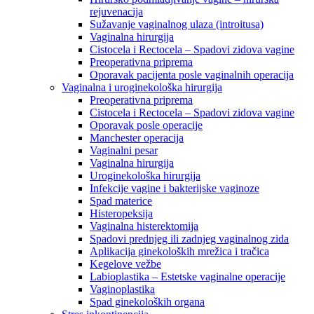
rejuvenacija
Sužavanje vaginalnog ulaza (introitusa)
Vaginalna hirurgija
Cistocela i Rectocela – Spadovi zidova vagine
Preoperativna priprema
Oporavak pacijenta posle vaginalnih operacija
Vaginalna i uroginekološka hirurgija
Preoperativna priprema
Cistocela i Rectocela – Spadovi zidova vagine
Oporavak posle operacije
Manchester operacija
Vaginalni pesar
Vaginalna hirurgija
Uroginekološka hirurgija
Infekcije vagine i bakterijske vaginoze
Spad materice
Histeropeksija
Vaginalna histerektomija
Spadovi prednjeg ili zadnjeg vaginalnog zida
Aplikacija ginekoloških mrežica i tračica
Kegelove vežbe
Labioplastika – Estetske vaginalne operacije
Vaginoplastika
Spad ginekoloških organa