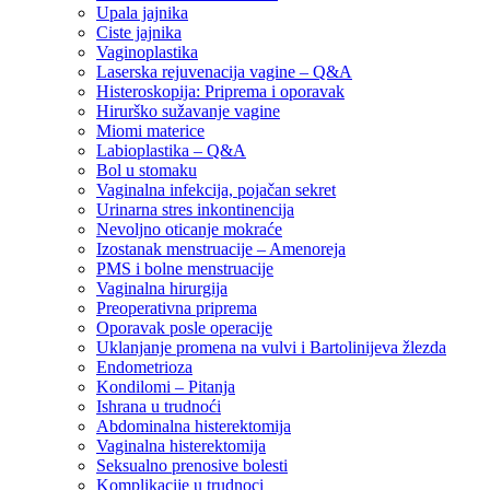
Upala jajnika
Ciste jajnika
Vaginoplastika
Laserska rejuvenacija vagine – Q&A
Histeroskopija: Priprema i oporavak
Hirurško sužavanje vagine
Miomi materice
Labioplastika – Q&A
Bol u stomaku
Vaginalna infekcija, pojačan sekret
Urinarna stres inkontinencija
Nevoljno oticanje mokraće
Izostanak menstruacije – Amenoreja
PMS i bolne menstruacije
Vaginalna hirurgija
Preoperativna priprema
Oporavak posle operacije
Uklanjanje promena na vulvi i Bartolinijeva žlezda
Endometrioza
Kondilomi – Pitanja
Ishrana u trudnoći
Abdominalna histerektomija
Vaginalna histerektomija
Seksualno prenosive bolesti
Komplikacije u trudnoci