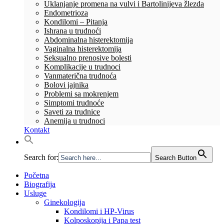
Uklanjanje promena na vulvi i Bartolinijeva žlezda
Endometrioza
Kondilomi – Pitanja
Ishrana u trudnoći
Abdominalna histerektomija
Vaginalna histerektomija
Seksualno prenosive bolesti
Komplikacije u trudnoci
Vanmaterična trudnoća
Bolovi jajnika
Problemi sa mokrenjem
Simptomi trudnoće
Saveti za trudnice
Anemija u trudnoci
Kontakt
Search for:
Search Button
Početna
Biografija
Usluge
Ginekologija
Kondilomi i HP-Virus
Kolposkopija i Papa test