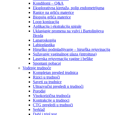
Kondilomi – Q&A
Eksplorativna kiretaža, polip endometrijuma
Ranice na grliću materice
Biopsija grlića materice
Loop konizacija
Aplikacija i ekstrakcija spirale
Uklanjanje promena na vulvi i Bartolinijeva
žlezda
Laparoskopija
Labioplastika
Hirurško podmladjivanje – hirurška rejuvinacija
Sužavanje vaginalnog ulaza (introitusa)
Laserska rejuvenacija vagine i bešike
Spontani pobacaj
Vođenje trudnoće
Kompletan pregled trudnica
Rizici u trudnoći
Saveti za trudnice
Ultrazvučni pregledi u trudnoći
Porođaj
Visokorizična trudnoća
Kontrakcije u trudnoci
CTG pregledi u trudnoći
Serklaž
Dabl i tripl test