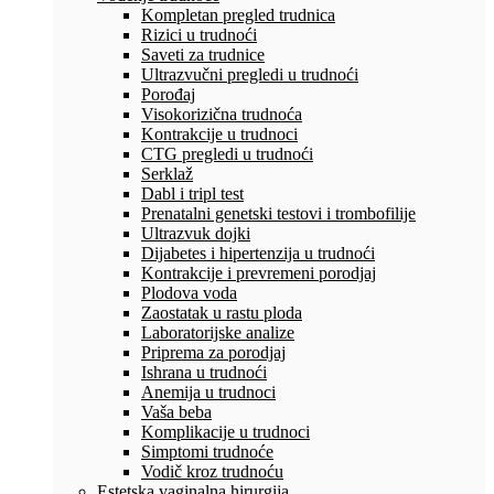
Kompletan pregled trudnica
Rizici u trudnoći
Saveti za trudnice
Ultrazvučni pregledi u trudnoći
Porođaj
Visokorizična trudnoća
Kontrakcije u trudnoci
CTG pregledi u trudnoći
Serklaž
Dabl i tripl test
Prenatalni genetski testovi i trombofilije
Ultrazvuk dojki
Dijabetes i hipertenzija u trudnoći
Kontrakcije i prevremeni porodjaj
Plodova voda
Zaostatak u rastu ploda
Laboratorijske analize
Priprema za porodjaj
Ishrana u trudnoći
Anemija u trudnoci
Vaša beba
Komplikacije u trudnoci
Simptomi trudnoće
Vodič kroz trudnoću
Estetska vaginalna hirurgija