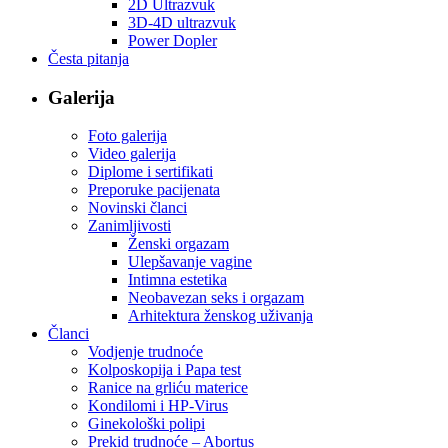
2D Ultrazvuk
3D-4D ultrazvuk
Power Dopler
Česta pitanja
Galerija
Foto galerija
Video galerija
Diplome i sertifikati
Preporuke pacijenata
Novinski članci
Zanimljivosti
Ženski orgazam
Ulepšavanje vagine
Intimna estetika
Neobavezan seks i orgazam
Arhitektura ženskog uživanja
Članci
Vodjenje trudnoće
Kolposkopija i Papa test
Ranice na grliću materice
Kondilomi i HP-Virus
Ginekološki polipi
Prekid trudnoće – Abortus