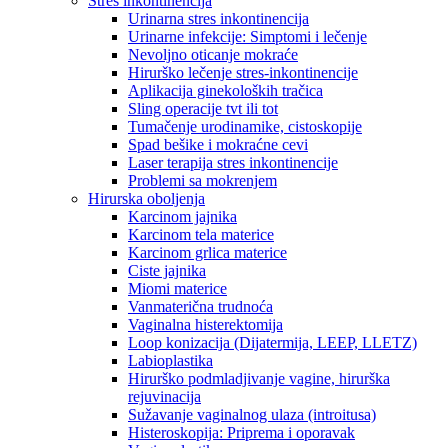
Stres inkontinencija
Urinarna stres inkontinencija
Urinarne infekcije: Simptomi i lečenje
Nevoljno oticanje mokraće
Hirurško lečenje stres-inkontinencije
Aplikacija ginekoloških tračica
Sling operacije tvt ili tot
Tumačenje urodinamike, cistoskopije
Spad bešike i mokraćne cevi
Laser terapija stres inkontinencije
Problemi sa mokrenjem
Hirurska oboljenja
Karcinom jajnika
Karcinom tela materice
Karcinom grlica materice
Ciste jajnika
Miomi materice
Vanmaterična trudnoća
Vaginalna histerektomija
Loop konizacija (Dijatermija, LEEP, LLETZ)
Labioplastika
Hirurško podmladjivanje vagine, hirurška
rejuvinacija
Sužavanje vaginalnog ulaza (introitusa)
Histeroskopija: Priprema i oporavak