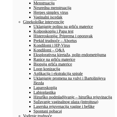
Menstruacija
Neuredna menstruacija
Herpes simplex virus
Vaginalni iscedak
Ginekološke intervencije
Uklanjanje polipa na grliću materice
Kolposkopija i Papa test
Histeroskopija: Priprema i oporavak
Prekid trudnoće – Abortus
Kondilomi i HP-Virus
Kondilomi – Q&A
Eksplorativna kiretaža, polip endometrijuma
Ranice na grliću materice
Biopsija grlića materice
Loop konizacija
Aplikacija i ekstrakcija spirale
Uklanjanje promena na vulvi i Bartolinijeva
žlezda
Laparoskopija
Labioplastika
Hirurško podmladjivanje – hirurška rejuvinacija
Sužavanje vaginalnog ulaza (introitusa)
Laserska rejuvenacija vagine i bešike
Spontani pobacaj
Vođenje trudnoće