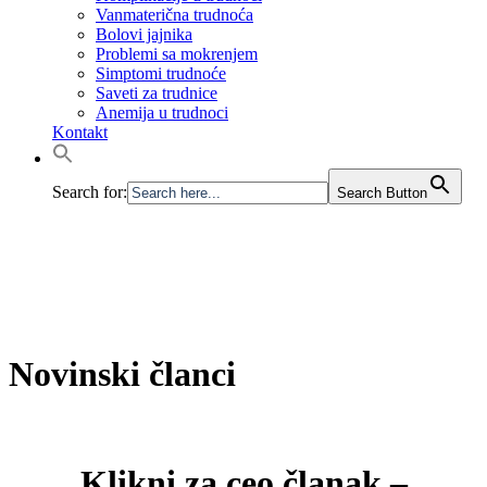
Vanmaterična trudnoća
Bolovi jajnika
Problemi sa mokrenjem
Simptomi trudnoće
Saveti za trudnice
Anemija u trudnoci
Kontakt
Search for:
Search Button
Novinski članci
Klikni za ceo članak –