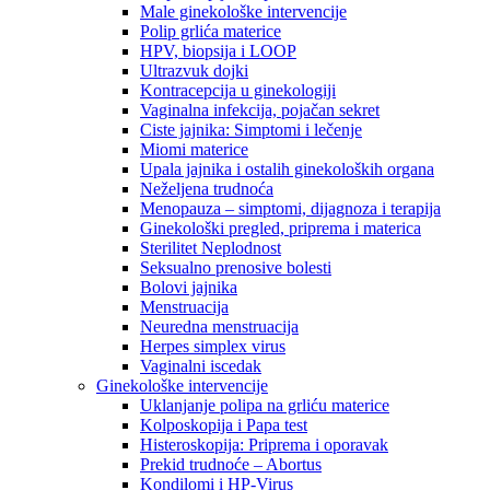
Male ginekološke intervencije
Polip grlića materice
HPV, biopsija i LOOP
Ultrazvuk dojki
Kontracepcija u ginekologiji
Vaginalna infekcija, pojačan sekret
Ciste jajnika: Simptomi i lečenje
Miomi materice
Upala jajnika i ostalih ginekoloških organa
Neželjena trudnoća
Menopauza – simptomi, dijagnoza i terapija
Ginekološki pregled, priprema i materica
Sterilitet Neplodnost
Seksualno prenosive bolesti
Bolovi jajnika
Menstruacija
Neuredna menstruacija
Herpes simplex virus
Vaginalni iscedak
Ginekološke intervencije
Uklanjanje polipa na grliću materice
Kolposkopija i Papa test
Histeroskopija: Priprema i oporavak
Prekid trudnoće – Abortus
Kondilomi i HP-Virus