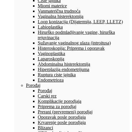
Ciste jajnika
Miomi materice
Vanmaterična trudnoća
Vaginalna histerektomija
Loop konizacija (Dijatermija, LEEP, LLETZ)
Labioplastika
Hirurško podmladjivanje vagine, hirurška
rejuvinacija
Sužavanje vaginalnog ulaza (introitusa)
Histeroskopija: Priprema i oporavak
Vaginoplastika
Laparoskopija
Abdominalna histerektomija
Hiperplazija endometrijuma
Ruptura ciste jajnika
Endometrioza
Porođaj
Porođaj
Carski rez
Komplikacije porodjaja
Priprema za porodjaj
Prerani (prevremeni) porodjaj
Oporavak posle porodjaja
Krvarenje posle porodjaja
Blizanci