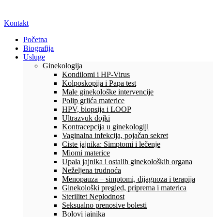
Kontakt
Početna
Biografija
Usluge
Ginekologija
Kondilomi i HP-Virus
Kolposkopija i Papa test
Male ginekološke intervencije
Polip grlića materice
HPV, biopsija i LOOP
Ultrazvuk dojki
Kontracepcija u ginekologiji
Vaginalna infekcija, pojačan sekret
Ciste jajnika: Simptomi i lečenje
Miomi materice
Upala jajnika i ostalih ginekoloških organa
Neželjena trudnoća
Menopauza – simptomi, dijagnoza i terapija
Ginekološki pregled, priprema i materica
Sterilitet Neplodnost
Seksualno prenosive bolesti
Bolovi jajnika