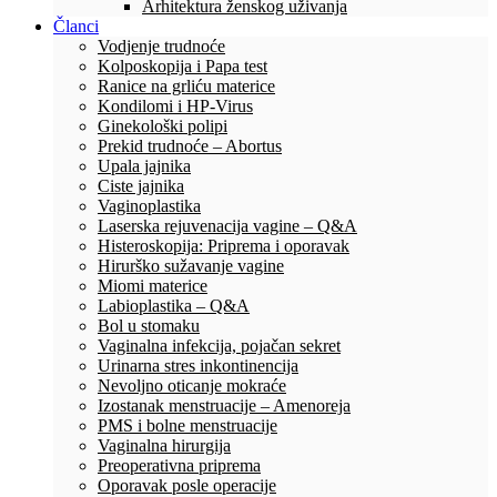
Arhitektura ženskog uživanja
Članci
Vodjenje trudnoće
Kolposkopija i Papa test
Ranice na grliću materice
Kondilomi i HP-Virus
Ginekološki polipi
Prekid trudnoće – Abortus
Upala jajnika
Ciste jajnika
Vaginoplastika
Laserska rejuvenacija vagine – Q&A
Histeroskopija: Priprema i oporavak
Hirurško sužavanje vagine
Miomi materice
Labioplastika – Q&A
Bol u stomaku
Vaginalna infekcija, pojačan sekret
Urinarna stres inkontinencija
Nevoljno oticanje mokraće
Izostanak menstruacije – Amenoreja
PMS i bolne menstruacije
Vaginalna hirurgija
Preoperativna priprema
Oporavak posle operacije