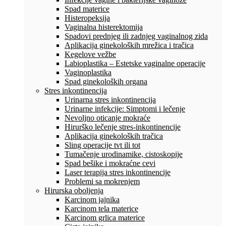
Spad materice
Histeropeksija
Vaginalna histerektomija
Spadovi prednjeg ili zadnjeg vaginalnog zida
Aplikacija ginekoloških mrežica i tračica
Kegelove vežbe
Labioplastika – Estetske vaginalne operacije
Vaginoplastika
Spad ginekoloških organa
Stres inkontinencija
Urinarna stres inkontinencija
Urinarne infekcije: Simptomi i lečenje
Nevoljno oticanje mokraće
Hirurško lečenje stres-inkontinencije
Aplikacija ginekoloških tračica
Sling operacije tvt ili tot
Tumačenje urodinamike, cistoskopije
Spad bešike i mokraćne cevi
Laser terapija stres inkontinencije
Problemi sa mokrenjem
Hirurska oboljenja
Karcinom jajnika
Karcinom tela materice
Karcinom grlica materice