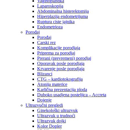
Vaginoplastika
Laparoskopija
Abdominalna histerektomija
Hiperplazija endometrijuma
Ruptura ciste jajnika
Endometrioza
Porođaj
Porođaj
Carski rez
Komplikacije porodjaja
Priprema za porodjaj
Prerani (prevremeni) porodjaj
Oporavak posle porodjaja
Krvarenje posle porodjaja
Blizanci
CTG – kardiotokografija
Atonija materice
Karlična prezentacija ploda
Duboko usadjena posteljica – Accreta
Dojenje
Ultrazvučni pregledi
Ginekološki ultrazvuk
Ultrazvuk u trudnoći
Ultrazvuk dojki
Kolor Dopler