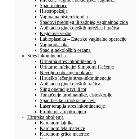
Spad materice
Histeropeksija
Vaginalna histerektomija
Spadovi prednjeg ili zadnjeg vaginalnog zida
Aplikacija ginekoloških mrežica i tračica
Kegelove vežbe
Labioplastika – Estetske vaginalne operacije
Vaginoplastika
Spad ginekoloških organa
Stres inkontinencija
Urinarna stres inkontinencija
Urinarne infekcije: Simptomi i lečenje
Nevoljno oticanje mokraće
Hirurško lečenje stres-inkontinencije
Aplikacija ginekoloških tračica
Sling operacije tvt ili tot
Tumačenje urodinamike, cistoskopije
Spad bešike i mokraćne cevi
Laser terapija stres inkontinencije
Problemi sa mokrenjem
Hirurska oboljenja
Karcinom jajnika
Karcinom tela materice
Karcinom grlica materice