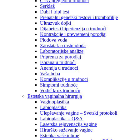
CTG pregledi u trudnoći
Serklaž
Dabl i tripl test
Prenatalni genetski testovi i trombofilije
Ultrazvuk dojki
Dijabetes i hipertenzija u trudnoći
Kontrakcije i prevremeni porodjaj
Plodova voda
Zaostatak u rastu ploda
Laboratorijske analize
Priprema za porodjaj
Ishrana u trudnoći
Anemija u trudnoci
Vaša beba
Komplikacije u trudnoci
Simptomi trudnoće
Vodič kroz trudnoću
Estetska vaginalna hirurgija
Vaginoplastika
Labioplastika
Ulepšavanje vagine – Svetski protokoli
Labioplastika – Q&A
Laserska rejuvenacija vagine
Hirurško sužavanje vagine
Estetika vaše intime