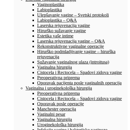
Vaginoplastika
Labioplastika
Ulepšavanje vagine – Svetski protokoli
Labioplastika – Q&A
Laserska rejuvenacija vagine
Hirurško sužavanje vagine
Estetika vaše intime
Laserska rejuvenacija vagine – Q&A
Rekonstruktivne vaginalne operacije
Hirurško podmladjivanje vagine – hirurška
rejuvenacija
Sužavanje vaginalnog ulaza (introitusa)
Vaginalna hirurgija
Cistocela i Rectocela – Spadovi zidova vagine
Preoperativna priprema
Oporavak pacijenta posle vaginalnih operacija
Vaginalna i uroginekološka hirurgija
Preoperativna priprema
Cistocela i Rectocela – Spadovi zidova vagine
Oporavak posle operacije
Manchester operacija
Vaginalni pesar
Vaginalna hirurgija
Uroginekološka hirurgija
Infekcije vagine i bakterijske vaginoze