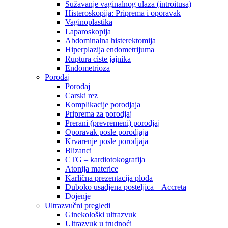
Sužavanje vaginalnog ulaza (introitusa)
Histeroskopija: Priprema i oporavak
Vaginoplastika
Laparoskopija
Abdominalna histerektomija
Hiperplazija endometrijuma
Ruptura ciste jajnika
Endometrioza
Porođaj
Porođaj
Carski rez
Komplikacije porodjaja
Priprema za porodjaj
Prerani (prevremeni) porodjaj
Oporavak posle porodjaja
Krvarenje posle porodjaja
Blizanci
CTG – kardiotokografija
Atonija materice
Karlična prezentacija ploda
Duboko usadjena posteljica – Accreta
Dojenje
Ultrazvučni pregledi
Ginekološki ultrazvuk
Ultrazvuk u trudnoći