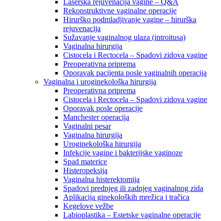
Laserska rejuvenacija vagine – Q&A
Rekonstruktivne vaginalne operacije
Hirurško podmladjivanje vagine – hirurška
rejuvenacija
Sužavanje vaginalnog ulaza (introitusa)
Vaginalna hirurgija
Cistocela i Rectocela – Spadovi zidova vagine
Preoperativna priprema
Oporavak pacijenta posle vaginalnih operacija
Vaginalna i uroginekološka hirurgija
Preoperativna priprema
Cistocela i Rectocela – Spadovi zidova vagine
Oporavak posle operacije
Manchester operacija
Vaginalni pesar
Vaginalna hirurgija
Uroginekološka hirurgija
Infekcije vagine i bakterijske vaginoze
Spad materice
Histeropeksija
Vaginalna histerektomija
Spadovi prednjeg ili zadnjeg vaginalnog zida
Aplikacija ginekoloških mrežica i tračica
Kegelove vežbe
Labioplastika – Estetske vaginalne operacije