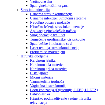
Vaginoplastika
Spad ginekoloških organa
Stres inkontinencija
Urinarna stres inkontinencija
Urinarne infekcije: Simptomi i lečenje
Nevoljno oticanje mokraće
Hirurško lečenje stres-inkontinencije
Aplikacija ginekoloških tračica
Sling operacije tvt ili tot
Tumačenje urodinamike, cistoskopije
Spad bešike i mokraćne cevi
Laser terapija stres inkontinencije
Problemi sa mokrenjem
Hirurska oboljenja
Karcinom jajnika
Karcinom tela materice
Karcinom grlica materice
Ciste jajnika
Miomi materice
Vanmaterična trudnoća
Vaginalna histerektomija
Loop konizacija (Dijatermija, LEEP, LLETZ)
Labioplastika
Hirurško podmladjivanje vagine, hirurška
rejuvinacija