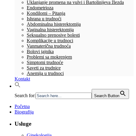
Uklanjanje promena na vulvi i Bartolinijeva žlezda
Endometrioza
Kondilomi – Pitanja
Ishrana u trudnoći
Abdominalna histerektomija
Vaginalna histerektomija
Seksualno prenosive bolesti
Komplikacije u trudnoci
Vanmaterična trudnoća
Bolovi jajnika
Problemi sa mokrenjem
Simptomi trudnoće
Saveti za trudnice
Anemija u trudnoci
Kontakt
Search for:
Search Button
Početna
Biografija
Usluge
Ginekologija