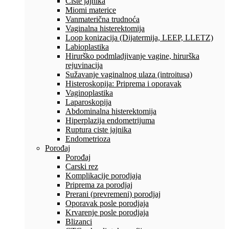
Ciste jajnika
Miomi materice
Vanmaterična trudnoća
Vaginalna histerektomija
Loop konizacija (Dijatermija, LEEP, LLETZ)
Labioplastika
Hirurško podmladjivanje vagine, hirurška
rejuvinacija
Sužavanje vaginalnog ulaza (introitusa)
Histeroskopija: Priprema i oporavak
Vaginoplastika
Laparoskopija
Abdominalna histerektomija
Hiperplazija endometrijuma
Ruptura ciste jajnika
Endometrioza
Porođaj
Porođaj
Carski rez
Komplikacije porodjaja
Priprema za porodjaj
Prerani (prevremeni) porodjaj
Oporavak posle porodjaja
Krvarenje posle porodjaja
Blizanci