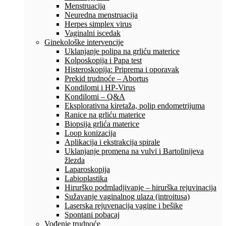
Menstruacija
Neuredna menstruacija
Herpes simplex virus
Vaginalni iscedak
Ginekološke intervencije
Uklanjanje polipa na grliću materice
Kolposkopija i Papa test
Histeroskopija: Priprema i oporavak
Prekid trudnoće – Abortus
Kondilomi i HP-Virus
Kondilomi – Q&A
Eksplorativna kiretaža, polip endometrijuma
Ranice na grliću materice
Biopsija grlića materice
Loop konizacija
Aplikacija i ekstrakcija spirale
Uklanjanje promena na vulvi i Bartolinijeva
žlezda
Laparoskopija
Labioplastika
Hirurško podmladjivanje – hirurška rejuvinacija
Sužavanje vaginalnog ulaza (introitusa)
Laserska rejuvenacija vagine i bešike
Spontani pobacaj
Vođenje trudnoće