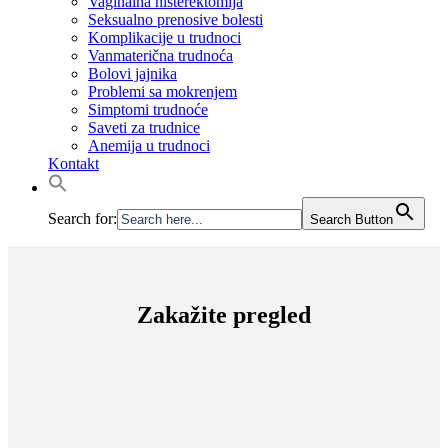
Vaginalna histerektomija
Seksualno prenosive bolesti
Komplikacije u trudnoci
Vanmaterična trudnoća
Bolovi jajnika
Problemi sa mokrenjem
Simptomi trudnoće
Saveti za trudnice
Anemija u trudnoci
Kontakt
Search for:
Search Button
Zakažite pregled