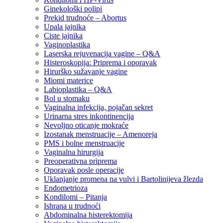
Ginekološki polipi
Prekid trudnoće – Abortus
Upala jajnika
Ciste jajnika
Vaginoplastika
Laserska rejuvenacija vagine – Q&A
Histeroskopija: Priprema i oporavak
Hirurško sužavanje vagine
Miomi materice
Labioplastika – Q&A
Bol u stomaku
Vaginalna infekcija, pojačan sekret
Urinarna stres inkontinencija
Nevoljno oticanje mokraće
Izostanak menstruacije – Amenoreja
PMS i bolne menstruacije
Vaginalna hirurgija
Preoperativna priprema
Oporavak posle operacije
Uklanjanje promena na vulvi i Bartolinijeva žlezda
Endometrioza
Kondilomi – Pitanja
Ishrana u trudnoći
Abdominalna histerektomija