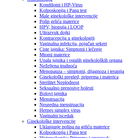
Kondilomi i HP-Virus
Kolposkopija i Papa test
Male ginekološke intervencije
Polip grlića materice
HPV, biopsija i LOOP
Ultrazvuk dojki
Kontracepcija u ginekologiji
Vaginalna infekcija, pojačan sekret
Ciste jajnika: Simptomi i lečenje
Miomi materice
Upala jajnika i ostalih ginekoloških organa
Neželjena trudnoća
Menopauza – simptomi, dijagnoza i terapija
Ginekološki pregled, priprema i materica
Sterilitet Neplodnost
Seksualno prenosive bolesti
Bolovi jajnika
Menstruacija
Neuredna menstruacija
Herpes simplex virus
Vaginalni iscedak
Ginekološke intervencije
Uklanjanje polipa na grliću materice
Kolposkopija i Papa test
Histeroskopija: Priprema i oporavak