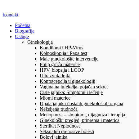
Kontakt
Početna
Biografija
Usluge
Ginekologija
Kondilomi i HP-Virus
Kolposkopija i Papa test
Male ginekološke intervencije
Polip grlića materice
HPV, biopsija i LOOP
Ultrazvuk dojki
Kontracepcija u ginekologiji
Vaginalna infekcija, pojačan sekret
Ciste jajnika: Simptomi i lečenje
Miomi materice
Upala jajnika i ostalih ginekoloških organa
Neželjena trudnoća
Menopauza – simptomi, dijagnoza i terapija
Ginekološki pregled, priprema i materica
Sterilitet Neplodnost
Seksualno prenosive bolesti
Bolovi jajnika