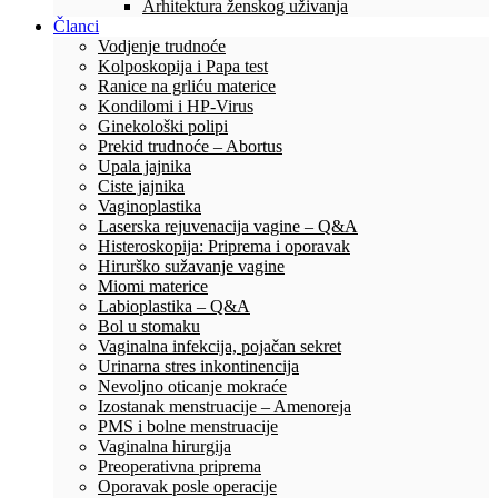
Arhitektura ženskog uživanja
Članci
Vodjenje trudnoće
Kolposkopija i Papa test
Ranice na grliću materice
Kondilomi i HP-Virus
Ginekološki polipi
Prekid trudnoće – Abortus
Upala jajnika
Ciste jajnika
Vaginoplastika
Laserska rejuvenacija vagine – Q&A
Histeroskopija: Priprema i oporavak
Hirurško sužavanje vagine
Miomi materice
Labioplastika – Q&A
Bol u stomaku
Vaginalna infekcija, pojačan sekret
Urinarna stres inkontinencija
Nevoljno oticanje mokraće
Izostanak menstruacije – Amenoreja
PMS i bolne menstruacije
Vaginalna hirurgija
Preoperativna priprema
Oporavak posle operacije