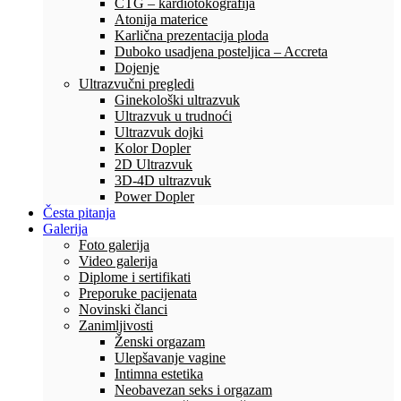
CTG – kardiotokografija
Atonija materice
Karlična prezentacija ploda
Duboko usadjena posteljica – Accreta
Dojenje
Ultrazvučni pregledi
Ginekološki ultrazvuk
Ultrazvuk u trudnoći
Ultrazvuk dojki
Kolor Dopler
2D Ultrazvuk
3D-4D ultrazvuk
Power Dopler
Česta pitanja
Galerija
Foto galerija
Video galerija
Diplome i sertifikati
Preporuke pacijenata
Novinski članci
Zanimljivosti
Ženski orgazam
Ulepšavanje vagine
Intimna estetika
Neobavezan seks i orgazam