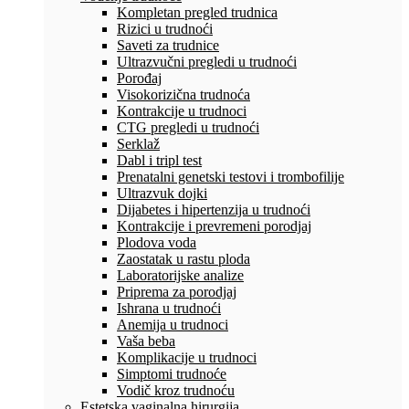
Kompletan pregled trudnica
Rizici u trudnoći
Saveti za trudnice
Ultrazvučni pregledi u trudnoći
Porođaj
Visokorizična trudnoća
Kontrakcije u trudnoci
CTG pregledi u trudnoći
Serklaž
Dabl i tripl test
Prenatalni genetski testovi i trombofilije
Ultrazvuk dojki
Dijabetes i hipertenzija u trudnoći
Kontrakcije i prevremeni porodjaj
Plodova voda
Zaostatak u rastu ploda
Laboratorijske analize
Priprema za porodjaj
Ishrana u trudnoći
Anemija u trudnoci
Vaša beba
Komplikacije u trudnoci
Simptomi trudnoće
Vodič kroz trudnoću
Estetska vaginalna hirurgija