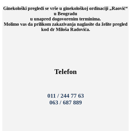
Ginekološki pregledi se vrše u ginekološkoj ordinaciji „Raović“
u Beogradu
u unapred dogovorenim terminima.
Molimo vas da prilikom zakazivanja naglasite da želite pregled
kod dr Miloša Radovića.
Telefon
011 / 244 77 63
063 / 687 889