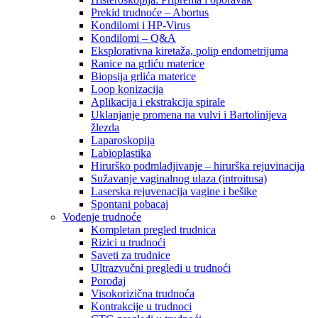
Prekid trudnoće – Abortus
Kondilomi i HP-Virus
Kondilomi – Q&A
Eksplorativna kiretaža, polip endometrijuma
Ranice na grliću materice
Biopsija grlića materice
Loop konizacija
Aplikacija i ekstrakcija spirale
Uklanjanje promena na vulvi i Bartolinijeva
žlezda
Laparoskopija
Labioplastika
Hirurško podmladjivanje – hirurška rejuvinacija
Sužavanje vaginalnog ulaza (introitusa)
Laserska rejuvenacija vagine i bešike
Spontani pobacaj
Vođenje trudnoće
Kompletan pregled trudnica
Rizici u trudnoći
Saveti za trudnice
Ultrazvučni pregledi u trudnoći
Porođaj
Visokorizična trudnoća
Kontrakcije u trudnoci