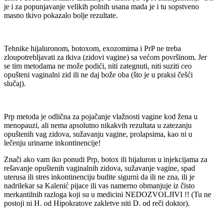
je i za popunjavanje velikih polnih usana mada je i tu sopstveno
masno tkivo pokazalo bolje rezultate.
Tehnike hijaluronom, botoxom, exozomima i PrP ne treba
zloupotrebljavati za tkiva (zidovi vagine) sa većom površinom. Jer
se tim metodama ne može podići, niti zategnuti, niti suziti ceo
opušteni vaginalni zid ili ne daj bože oba (što je u praksi češći
slučaj).
Prp metoda je odlična za pojačanje vlažnosti vagine kod žena u
menopauzi, ali nema apsolutno nikakvih rezultata u zatezanju
opuštenih vag zidova, sužavanju vagine, prolapsima, kao ni u
lečenju urinarne inkontinencije!
Znači ako vam iko ponudi Prp, botox ili hijaluron u injekcijama za
rešavanje opuštenih vaginalnih zidova, sužavanje vagine, spad
uterusa ili stres inkontinenciju budite sigurni da ili ne zna, ili je
nadrilekar sa Kalenić pijace ili vas namerno obmanjuje iz čisto
merkantilnih razloga koji su u medicini NEDOZVOLJIVI !! (Tu ne
postoji ni H. od Hipokratove zakletve niti D. od reči doktor).