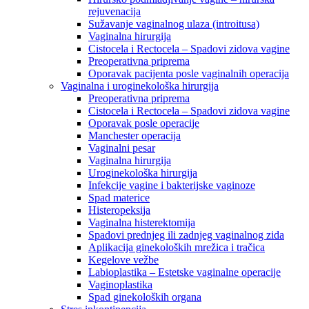
rejuvenacija
Sužavanje vaginalnog ulaza (introitusa)
Vaginalna hirurgija
Cistocela i Rectocela – Spadovi zidova vagine
Preoperativna priprema
Oporavak pacijenta posle vaginalnih operacija
Vaginalna i uroginekološka hirurgija
Preoperativna priprema
Cistocela i Rectocela – Spadovi zidova vagine
Oporavak posle operacije
Manchester operacija
Vaginalni pesar
Vaginalna hirurgija
Uroginekološka hirurgija
Infekcije vagine i bakterijske vaginoze
Spad materice
Histeropeksija
Vaginalna histerektomija
Spadovi prednjeg ili zadnjeg vaginalnog zida
Aplikacija ginekoloških mrežica i tračica
Kegelove vežbe
Labioplastika – Estetske vaginalne operacije
Vaginoplastika
Spad ginekoloških organa