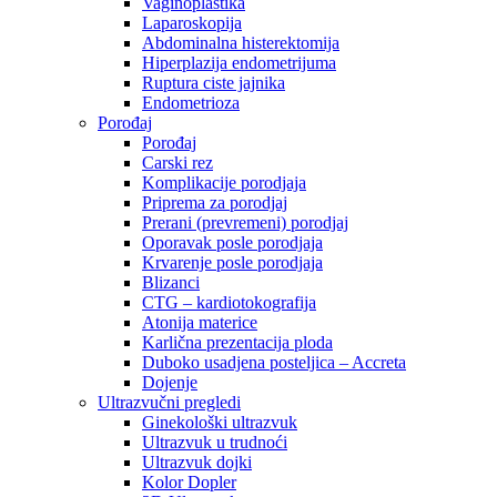
Vaginoplastika
Laparoskopija
Abdominalna histerektomija
Hiperplazija endometrijuma
Ruptura ciste jajnika
Endometrioza
Porođaj
Porođaj
Carski rez
Komplikacije porodjaja
Priprema za porodjaj
Prerani (prevremeni) porodjaj
Oporavak posle porodjaja
Krvarenje posle porodjaja
Blizanci
CTG – kardiotokografija
Atonija materice
Karlična prezentacija ploda
Duboko usadjena posteljica – Accreta
Dojenje
Ultrazvučni pregledi
Ginekološki ultrazvuk
Ultrazvuk u trudnoći
Ultrazvuk dojki
Kolor Dopler