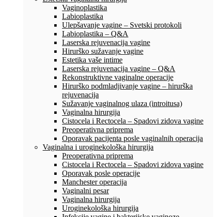
Vaginoplastika
Labioplastika
Ulepšavanje vagine – Svetski protokoli
Labioplastika – Q&A
Laserska rejuvenacija vagine
Hirurško sužavanje vagine
Estetika vaše intime
Laserska rejuvenacija vagine – Q&A
Rekonstruktivne vaginalne operacije
Hirurško podmladjivanje vagine – hirurška
rejuvenacija
Sužavanje vaginalnog ulaza (introitusa)
Vaginalna hirurgija
Cistocela i Rectocela – Spadovi zidova vagine
Preoperativna priprema
Oporavak pacijenta posle vaginalnih operacija
Vaginalna i uroginekološka hirurgija
Preoperativna priprema
Cistocela i Rectocela – Spadovi zidova vagine
Oporavak posle operacije
Manchester operacija
Vaginalni pesar
Vaginalna hirurgija
Uroginekološka hirurgija
Infekcije vagine i bakterijske vaginoze