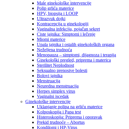
Male ginekološke intervencije
Polip grlića materice
HPV, biopsija i LOOP
Ultrazvuk dojki
Kontracepcija u ginekologiji
Vaginalna infekcija, pojačan sekret
Ciste jajnika: Simptomi i lečenje
Miomi materice
Upala jajnika i ostalih ginekoloških organa
Neželjena trudnoća
Menopauza – simptomi, dijagnoza i terapija
Ginekološki pregled, priprema i materica
Sterilitet Neplodnost
Seksualno prenosive bolesti
Bolovi jajnika
Menstruacija
Neuredna menstruacija
Herpes simplex virus
Vaginalni iscedak
Ginekološke intervencije
Uklanjanje polipa na grliću materice
Kolposkopija i Papa test
Histeroskopija: Priprema i oporavak
Prekid trudnoće – Abortus
Kondilomi i HP-Virus