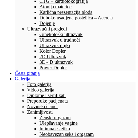
CTG – kardiotokografija
Atonija materice
Karlična prezentacija ploda
Duboko usadjena posteljica – Accreta
Dojenje
Ultrazvučni pregledi
Ginekološki ultrazvuk
Ultrazvuk u trudnoći
Ultrazvuk dojki
Kolor Dopler
2D Ultrazvuk
3D-4D ultrazvuk
Power Dopler
Česta pitanja
Galerija
Foto galerija
Video galerija
Diplome i sertifikati
Preporuke pacijenata
Novinski članci
Zanimljivosti
Ženski orgazam
Ulepšavanje vagine
Intimna estetika
Neobavezan seks i orgazam