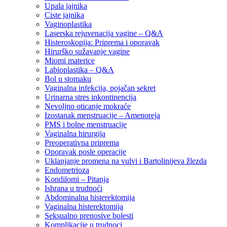
Upala jajnika
Ciste jajnika
Vaginoplastika
Laserska rejuvenacija vagine – Q&A
Histeroskopija: Priprema i oporavak
Hirurško sužavanje vagine
Miomi materice
Labioplastika – Q&A
Bol u stomaku
Vaginalna infekcija, pojačan sekret
Urinarna stres inkontinencija
Nevoljno oticanje mokraće
Izostanak menstruacije – Amenoreja
PMS i bolne menstruacije
Vaginalna hirurgija
Preoperativna priprema
Oporavak posle operacije
Uklanjanje promena na vulvi i Bartolinijeva žlezda
Endometrioza
Kondilomi – Pitanja
Ishrana u trudnoći
Abdominalna histerektomija
Vaginalna histerektomija
Seksualno prenosive bolesti
Komplikacije u trudnoci