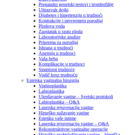
Prenatalni genetski testovi i trombofilije
Ultrazvuk dojki
Dijabetes i hipertenzija u trudnoći
Kontrakcije i prevremeni porodjaj
Plodova voda
Zaostatak u rastu ploda
Laboratorijske analize
Priprema za porodjaj
Ishrana u trudnoći
Anemija u trudnoci
Vaša beba
Komplikacije u trudnoci
Simptomi trudnoće
Vodič kroz trudnoću
Estetska vaginalna hirurgija
Vaginoplastika
Labioplastika
Ulepšavanje vagine – Svetski protokoli
Labioplastika – Q&A
Laserska rejuvenacija vagine
Hirurško sužavanje vagine
Estetika vaše intime
Laserska rejuvenacija vagine – Q&A
Rekonstruktivne vaginalne operacije
Hirurško podmladjivanje vagine – hirurška