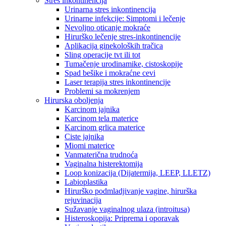
Stres inkontinencija
Urinarna stres inkontinencija
Urinarne infekcije: Simptomi i lečenje
Nevoljno oticanje mokraće
Hirurško lečenje stres-inkontinencije
Aplikacija ginekoloških tračica
Sling operacije tvt ili tot
Tumačenje urodinamike, cistoskopije
Spad bešike i mokraćne cevi
Laser terapija stres inkontinencije
Problemi sa mokrenjem
Hirurska oboljenja
Karcinom jajnika
Karcinom tela materice
Karcinom grlica materice
Ciste jajnika
Miomi materice
Vanmaterična trudnoća
Vaginalna histerektomija
Loop konizacija (Dijatermija, LEEP, LLETZ)
Labioplastika
Hirurško podmladjivanje vagine, hirurška
rejuvinacija
Sužavanje vaginalnog ulaza (introitusa)
Histeroskopija: Priprema i oporavak