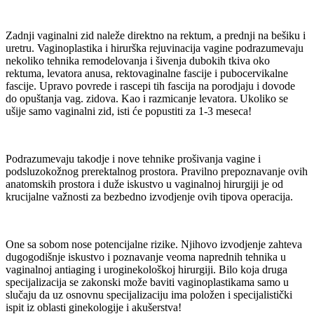
Zadnji vaginalni zid naleže direktno na rektum, a prednji na bešiku i
uretru. Vaginoplastika i hirurška rejuvinacija vagine podrazumevaju
nekoliko tehnika remodelovanja i šivenja dubokih tkiva oko
rektuma, levatora anusa, rektovaginalne fascije i pubocervikalne
fascije. Upravo povrede i rascepi tih fascija na porodjaju i dovode
do opuštanja vag. zidova. Kao i razmicanje levatora. Ukoliko se
ušije samo vaginalni zid, isti će popustiti za 1-3 meseca!
Podrazumevaju takodje i nove tehnike prošivanja vagine i
podsluzokožnog prerektalnog prostora. Pravilno prepoznavanje ovih
anatomskih prostora i duže iskustvo u vaginalnoj hirurgiji je od
krucijalne važnosti za bezbedno izvodjenje ovih tipova operacija.
One sa sobom nose potencijalne rizike. Njihovo izvodjenje zahteva
dugogodišnje iskustvo i poznavanje veoma naprednih tehnika u
vaginalnoj antiaging i uroginekološkoj hirurgiji. Bilo koja druga
specijalizacija se zakonski može baviti vaginoplastikama samo u
slučaju da uz osnovnu specijalizaciju ima položen i specijalistički
ispit iz oblasti ginekologije i akušerstva!