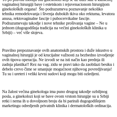
vaginalnoj hirurgiji bave i estetskom i rejuvenacionom hirurgijom
ginekoloških organa! Što podrazumeva poznavanje nekoliko
tehnika remodelovanja i šivenja dubokih tkiva oko rektuma, levatora
anusa, rektovaginalne fascije i pubocervikalne fascije.
Podrazumevaju takodje i nove tehnike prošivanja vagine – Ne u
jednom (dugogodišnja tradicija na većini ginekoloških klinika u
Srbiji) – već više slojeva.
Pravilno prepoznavanje ovih anatomskih prostora i duže iskustvo u
vaginalnoj hirurgiji je od krucijalne važnosti za bezbedno izvodjenje
ovih tipova operacija. Ne izvodi se na isti način kao prednja ili
zadnja plastika!! Rez na vag. zidu se pravi tako da zaobilazi besiku i
debelo crevo čime se smanjuje mogućnost njihovog povredjivanja!
Tu su i ureteri i veliki krvni sudovi koji mogu biti ozledjeni.
Na žalost većina ginekologa ima puno drugog takodje ozbiljnog
posla, a ginekolozi koji se bave ovom vrstom hirurgije su u Srbiji
retki i nema ih u dovoljnom broju da bi parirali dugogodišnjem
marketingu odredjenih privatnih klinika i dermatoloških ordinacija.