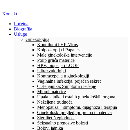
Kontakt
Početna
Biografija
Usluge
Ginekologija
Kondilomi i HP-Virus
Kolposkopija i Papa test
Male ginekološke intervencije
Polip grlića materice
HPV, biopsija i LOOP
Ultrazvuk dojki
Kontracepcija u ginekologiji
Vaginalna infekcija, pojačan sekret
Ciste jajnika: Simptomi i lečenje
Miomi materice
Upala jajnika i ostalih ginekoloških organa
Neželjena trudnoća
Menopauza – simptomi, dijagnoza i terapija
Ginekološki pregled, priprema i materica
Sterilitet Neplodnost
Seksualno prenosive bolesti
Bolovi jajnika