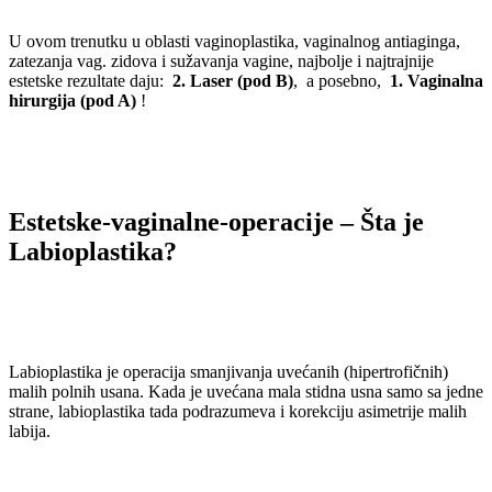
U ovom trenutku u oblasti vaginoplastika, vaginalnog antiaginga,
zatezanja vag. zidova i sužavanja vagine, najbolje i najtrajnije
estetske rezultate daju:
2. Laser (pod B)
, a posebno,
1. Vaginalna
hirurgija (pod A)
!
Estetske-vaginalne-operacije – Šta je
Labioplastika?
Labioplastika je operacija smanjivanja uvećanih (hipertrofičnih)
malih polnih usana. Kada je uvećana mala stidna usna samo sa jedne
strane, labioplastika tada podrazumeva i korekciju asimetrije malih
labija.