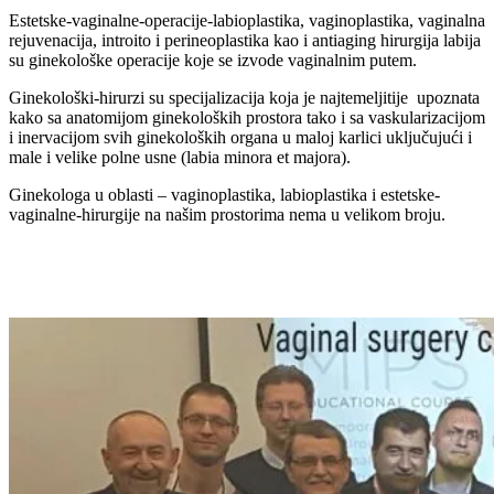
Estetske-vaginalne-operacije-labioplastika, vaginoplastika, vaginalna
rejuvenacija, introito i perineoplastika kao i antiaging hirurgija labija
su ginekološke operacije koje se izvode vaginalnim putem.
Ginekološki-hirurzi su specijalizacija koja je najtemeljitije upoznata
kako sa anatomijom ginekoloških prostora tako i sa vaskularizacijom
i inervacijom svih ginekoloških organa u maloj karlici uključujući i
male i velike polne usne (labia minora et majora).
Ginekologa u oblasti – vaginoplastika, labioplastika i estetske-
vaginalne-hirurgije na našim prostorima nema u velikom broju.