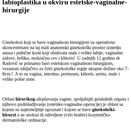
labioplastika u okviru estetske-vaginalne-
hirurgije
Ginekolozi koji se bave vaginalnom hirurgijom su operativno
skoncentrisani na taj mali anatomski ginekološki prostor izmedju
anusa i pubične kosti koji obuhvata male i velike labije, vaginalne
zidove, bešiku, mokraćnu cev i klitoris! U zadnjih 12 godina dr
Radović se primarno bavi estetskom vaginalnom hirurgijom,
vezanom isključivo za četri ginekološke regije ukupne dužine oko 7-
8cm.! A to su vagina, introitus, perineum, klitoris, uretra, male i
velike polne usne.
Oblast
hirurškog
ulepšavanja vagine, spoljašnjih genitalnih organa i
njihovo podmladjivanje (estetske-vaginalne-operacije) je oblast sa
kojom su najtemeljitije upoznati i kojom se bave
ginekološki-
hirurzi
a ne urolozi ili odredjene (vrlo hrabre) kozmetičko-
dermatološke ordinacije.