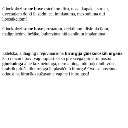
Ginekolozi se
ne bave
estetikom lica, nosa, kapaka, struka,
uvećanjem dojki ili zadnjice, implantima, mezonitima niti
liposukcijom!
Ginekolozi se
ne bave
prostatom, erektilnom disfunkcijom,
malignitetima bešike, bubrezima niti penilnim implantima!
Estetska, antiaging i rejuvinaciona
hirurgija ginekoloških organa
kao i razni tipovi vaginoplastika su pre svega primarni posao
ginekologa
a ne kozmetologa, dermatologa niti pojedinih vrlo
hrabrih priučenih urologa ili plastičnih hirurga! Ovo se posebno
odnosi na hirurško sužavanje vagine i introitusa!