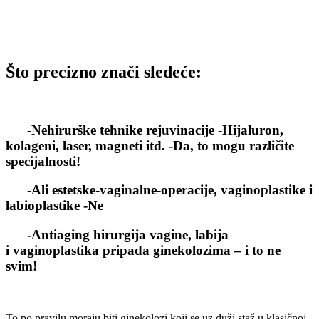
Što precizno znači sledeće:
-Nehirurške tehnike rejuvinacije -Hijaluron,
kolageni, laser, magneti itd. -Da, to mogu različite
specijalnosti!
-Ali estetske-vaginalne-operacije, vaginoplastike i
labioplastike -Ne
-Antiaging hirurgija vagine, labija
i vaginoplastika pripada ginekolozima – i to ne
svim!
To po pravilu moraju biti ginekolozi koji se uz duži staž u klasičnoj