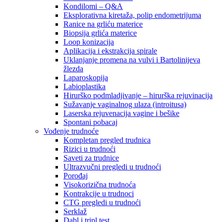
Kondilomi – Q&A
Eksplorativna kiretaža, polip endometrijuma
Ranice na grliću materice
Biopsija grlića materice
Loop konizacija
Aplikacija i ekstrakcija spirale
Uklanjanje promena na vulvi i Bartolinijeva
žlezda
Laparoskopija
Labioplastika
Hirurško podmladjivanje – hirurška rejuvinacija
Sužavanje vaginalnog ulaza (introitusa)
Laserska rejuvenacija vagine i bešike
Spontani pobacaj
Vođenje trudnoće
Kompletan pregled trudnica
Rizici u trudnoći
Saveti za trudnice
Ultrazvučni pregledi u trudnoći
Porođaj
Visokorizična trudnoća
Kontrakcije u trudnoci
CTG pregledi u trudnoći
Serklaž
Dabl i tripl test