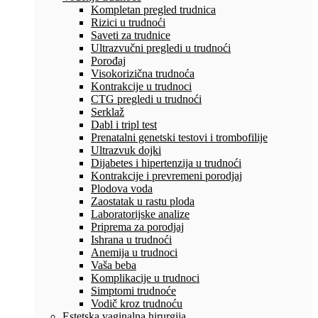
Kompletan pregled trudnica
Rizici u trudnoći
Saveti za trudnice
Ultrazvučni pregledi u trudnoći
Porođaj
Visokorizična trudnoća
Kontrakcije u trudnoci
CTG pregledi u trudnoći
Serklaž
Dabl i tripl test
Prenatalni genetski testovi i trombofilije
Ultrazvuk dojki
Dijabetes i hipertenzija u trudnoći
Kontrakcije i prevremeni porodjaj
Plodova voda
Zaostatak u rastu ploda
Laboratorijske analize
Priprema za porodjaj
Ishrana u trudnoći
Anemija u trudnoci
Vaša beba
Komplikacije u trudnoci
Simptomi trudnoće
Vodič kroz trudnoću
Estetska vaginalna hirurgija