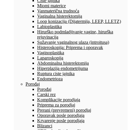
Ciste jajnika
Miomi materice
Vanmaterična trudnoća
Vaginalna histerektomija
Loop konizacija (Dijatermija, LEEP, LLETZ)
Labioplastika
Hirurško podmladjivanje vagine, hirurška
rejuvinacija
Sužavanje vaginalnog ulaza (introitusa)
Histeroskopija: Priprema i oporavak
Vaginoplastika
Laparoskopija
Abdominalna histerektomija
Hiperplazija endometrijuma
Ruptura ciste jajnika
Endometrioza
Porođaj
Porođaj
Carski rez
Komplikacije porodjaja
Priprema za porodjaj
Prerani (prevremeni) porodjaj
Oporavak posle porodjaja
Krvarenje posle porodjaja
Blizanci