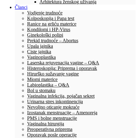
Arhitektura ženskog uživanja
Članci
Vodjenje trudnoće
Kolposkopija i Papa test
Ranice na grliću materice
Kondilomi i HP-Virus
Ginekološki polipi
Prekid trudnoće – Abortus
Upala jajnika
Ciste jajnika
Vaginoplastika
Laserska rejuvenacija vagine – Q&A
Histeroskopija: Priprema i oporavak
Hirurško sužavanje vagine
Miomi materice
Labioplastika – Q&A
Bol u stomaku
Vaginalna infekcija, pojačan sekret
Urinarna stres inkontinencija
Nevoljno oticanje mokraće
Izostanak menstruacije – Amenoreja
PMS i bolne menstruacije
Vaginalna hirurgija
Preoperativna priprema
Oporavak posle operacije