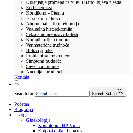
Uklanjanje promena na vulvi i Bartolinijeva žlezda
Endometrioza
Kondilomi – Pitanja
Ishrana u trudnoći
Abdominalna histerektomija
Vaginalna histerektomija
Seksualno prenosive bolesti
Komplikacije u trudnoci
Vanmaterična trudnoća
Bolovi jajnika
Problemi sa mokrenjem
Simptomi trudnoće
Saveti za trudnice
Anemija u trudnoci
Kontakt
Search for:
Search Button
Početna
Biografija
Usluge
Ginekologija
Kondilomi i HP-Virus
Kolposkopija i Papa test