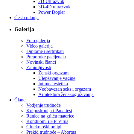
2D Ultrazvuk
3D-4D ultrazvuk
Power Dopler
Česta pitanja
Galerija
Foto galerija
Video galerija
Diplome i sertifikati
Preporuke pacijenata
Novinski članci
Zanimljivosti
Ženski orgazam
Ulepšavanje vagine
Intimna estetika
Neobavezan seks i orgazam
Arhitektura ženskog uživanja
Članci
Vodjenje trudnoće
Kolposkopija i Papa test
Ranice na grliću materice
Kondilomi i HP-Virus
Ginekološki polipi
Prekid trudnoće – Abortus