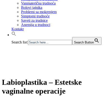
Vanmaterična trudnoća
Bolovi jajnika
Problemi sa mokrenjem
Simptomi trudnoće
Saveti za trudnice
Anemija u trudnoci
Kontakt
Search for:
Search Button
Labioplastika – Estetske
vaginalne operacije