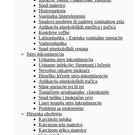
Spad materice
Histeropeksija
Vaginalna histerektomija
Spadovi prednjeg ili zadnjeg vaginalnog zida
Aplikacija ginekoloških mrežica i tračica
Kegelove vežbe
Labioplastika – Estetske vaginalne operacije
Vaginoplastika
Spad ginekoloških organa
Stres inkontinencija
Urinarna stres inkontinencija
Urinarne infekcije: Simptomi i lečenje
Nevoljno oticanje mokraće
Hirurško lečenje stres-inkontinencije
Aplikacija ginekoloških tračica
Sling operacije tvt ili tot
Tumačenje urodinamike, cistoskopije
Spad bešike i mokraćne cevi
Laser terapija stres inkontinencije
Problemi sa mokrenjem
Hirurska oboljenja
Karcinom jajnika
Karcinom tela materice
Karcinom grlica materice