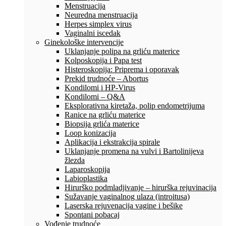
Menstruacija
Neuredna menstruacija
Herpes simplex virus
Vaginalni iscedak
Ginekološke intervencije
Uklanjanje polipa na grliću materice
Kolposkopija i Papa test
Histeroskopija: Priprema i oporavak
Prekid trudnoće – Abortus
Kondilomi i HP-Virus
Kondilomi – Q&A
Eksplorativna kiretaža, polip endometrijuma
Ranice na grliću materice
Biopsija grlića materice
Loop konizacija
Aplikacija i ekstrakcija spirale
Uklanjanje promena na vulvi i Bartolinijeva
žlezda
Laparoskopija
Labioplastika
Hirurško podmladjivanje – hirurška rejuvinacija
Sužavanje vaginalnog ulaza (introitusa)
Laserska rejuvenacija vagine i bešike
Spontani pobacaj
Vođenje trudnoće