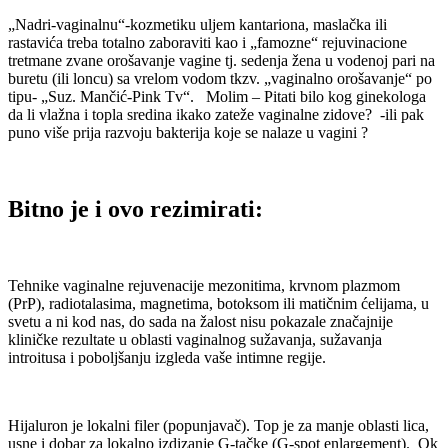
„Nadri-vaginalnu“-kozmetiku uljem kantariona, maslačka ili
rastavića treba totalno zaboraviti kao i „famozne“ rejuvinacione
tretmane zvane orošavanje vagine tj. sedenja žena u vodenoj pari na
buretu (ili loncu) sa vrelom vodom tkzv. „vaginalno orošavanje“ po
tipu- „Suz. Mančić-Pink Tv“. Molim – Pitati bilo kog ginekologa
da li vlažna i topla sredina ikako zateže vaginalne zidove? -ili pak
puno više prija razvoju bakterija koje se nalaze u vagini ?
Bitno je i ovo rezimirati:
Tehnike vaginalne rejuvenacije mezonitima, krvnom plazmom
(PrP), radiotalasima, magnetima, botoksom ili matičnim ćelijama, u
svetu a ni kod nas, do sada na žalost nisu pokazale značajnije
kliničke rezultate u oblasti vaginalnog sužavanja, sužavanja
introitusa i poboljšanju izgleda vaše intimne regije.
Hijaluron je lokalni filer (popunjavač). Top je za manje oblasti lica,
usne i dobar za lokalno izdizanje G-tačke (G-spot enlargement). Ok