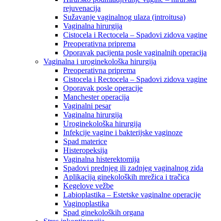
rejuvenacija
Sužavanje vaginalnog ulaza (introitusa)
Vaginalna hirurgija
Cistocela i Rectocela – Spadovi zidova vagine
Preoperativna priprema
Oporavak pacijenta posle vaginalnih operacija
Vaginalna i uroginekološka hirurgija
Preoperativna priprema
Cistocela i Rectocela – Spadovi zidova vagine
Oporavak posle operacije
Manchester operacija
Vaginalni pesar
Vaginalna hirurgija
Uroginekološka hirurgija
Infekcije vagine i bakterijske vaginoze
Spad materice
Histeropeksija
Vaginalna histerektomija
Spadovi prednjeg ili zadnjeg vaginalnog zida
Aplikacija ginekoloških mrežica i tračica
Kegelove vežbe
Labioplastika – Estetske vaginalne operacije
Vaginoplastika
Spad ginekoloških organa