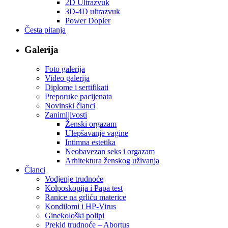
2D Ultrazvuk
3D-4D ultrazvuk
Power Dopler
Česta pitanja
Galerija
Foto galerija
Video galerija
Diplome i sertifikati
Preporuke pacijenata
Novinski članci
Zanimljivosti
Ženski orgazam
Ulepšavanje vagine
Intimna estetika
Neobavezan seks i orgazam
Arhitektura ženskog uživanja
Članci
Vodjenje trudnoće
Kolposkopija i Papa test
Ranice na grliću materice
Kondilomi i HP-Virus
Ginekološki polipi
Prekid trudnoće – Abortus