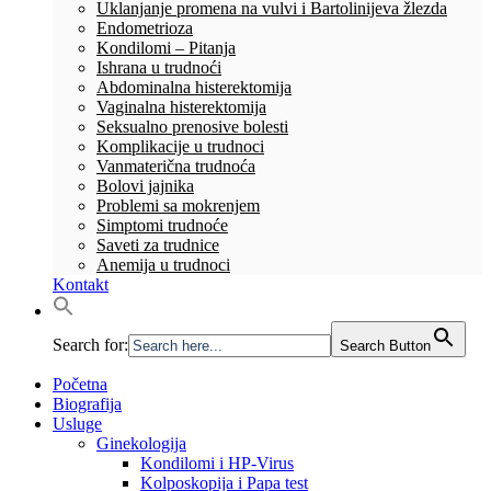
Uklanjanje promena na vulvi i Bartolinijeva žlezda
Endometrioza
Kondilomi – Pitanja
Ishrana u trudnoći
Abdominalna histerektomija
Vaginalna histerektomija
Seksualno prenosive bolesti
Komplikacije u trudnoci
Vanmaterična trudnoća
Bolovi jajnika
Problemi sa mokrenjem
Simptomi trudnoće
Saveti za trudnice
Anemija u trudnoci
Kontakt
Search for:
Search Button
Početna
Biografija
Usluge
Ginekologija
Kondilomi i HP-Virus
Kolposkopija i Papa test