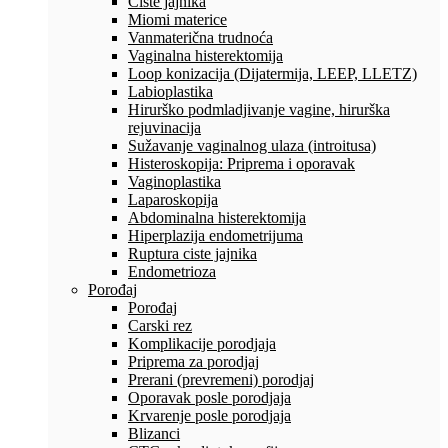
Ciste jajnika
Miomi materice
Vanmaterična trudnoća
Vaginalna histerektomija
Loop konizacija (Dijatermija, LEEP, LLETZ)
Labioplastika
Hirurško podmladjivanje vagine, hirurška
rejuvinacija
Sužavanje vaginalnog ulaza (introitusa)
Histeroskopija: Priprema i oporavak
Vaginoplastika
Laparoskopija
Abdominalna histerektomija
Hiperplazija endometrijuma
Ruptura ciste jajnika
Endometrioza
Porođaj
Porođaj
Carski rez
Komplikacije porodjaja
Priprema za porodjaj
Prerani (prevremeni) porodjaj
Oporavak posle porodjaja
Krvarenje posle porodjaja
Blizanci