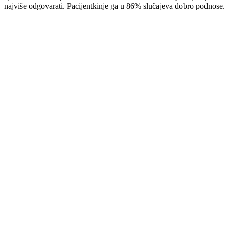
najviše odgovarati. Pacijentkinje ga u 86% slučajeva dobro podnose.