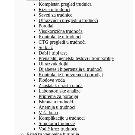
Kompletan pregled trudnica
Rizici u trudnoći
Saveti za trudnice
Ultrazvučni pregledi u trudnoći
Porođaj
Visokorizična trudnoća
Kontrakcije u trudnoci
CTG pregledi u trudnoći
Serklaž
Dabl i tripl test
Prenatalni genetski testovi i trombofilije
Ultrazvuk dojki
Dijabetes i hipertenzija u trudnoći
Kontrakcije i prevremeni porodjaj
Plodova voda
Zaostatak u rastu ploda
Laboratorijske analize
Priprema za porodjaj
Ishrana u trudnoći
Anemija u trudnoci
Vaša beba
Komplikacije u trudnoci
Simptomi trudnoće
Vodič kroz trudnoću
Estetska vaginalna hirurgija