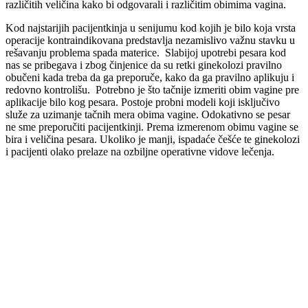
različitih veličina kako bi odgovarali i različitim obimima vagina.
Kod najstarijih pacijentkinja u senijumu kod kojih je bilo koja vrsta
operacije kontraindikovana predstavlja nezamislivo važnu stavku u
rešavanju problema spada materice. Slabijoj upotrebi pesara kod
nas se pribegava i zbog činjenice da su retki ginekolozi pravilno
obučeni kada treba da ga preporuče, kako da ga pravilno aplikuju i
redovno kontrolišu. Potrebno je što tačnije izmeriti obim vagine pre
aplikacije bilo kog pesara. Postoje probni modeli koji isključivo
služe za uzimanje tačnih mera obima vagine. Odokativno se pesar
ne sme preporučiti pacijentkinji. Prema izmerenom obimu vagine se
bira i veličina pesara. Ukoliko je manji, ispadaće češće te ginekolozi
i pacijenti olako prelaze na ozbiljne operativne vidove lečenja.