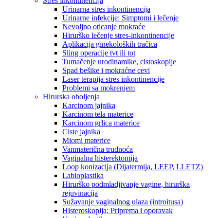
Stres inkontinencija
Urinarna stres inkontinencija
Urinarne infekcije: Simptomi i lečenje
Nevoljno oticanje mokraće
Hirurško lečenje stres-inkontinencije
Aplikacija ginekoloških tračica
Sling operacije tvt ili tot
Tumačenje urodinamike, cistoskopije
Spad bešike i mokraćne cevi
Laser terapija stres inkontinencije
Problemi sa mokrenjem
Hirurska oboljenja
Karcinom jajnika
Karcinom tela materice
Karcinom grlica materice
Ciste jajnika
Miomi materice
Vanmaterična trudnoća
Vaginalna histerektomija
Loop konizacija (Dijatermija, LEEP, LLETZ)
Labioplastika
Hirurško podmladjivanje vagine, hirurška
rejuvinacija
Sužavanje vaginalnog ulaza (introitusa)
Histeroskopija: Priprema i oporavak