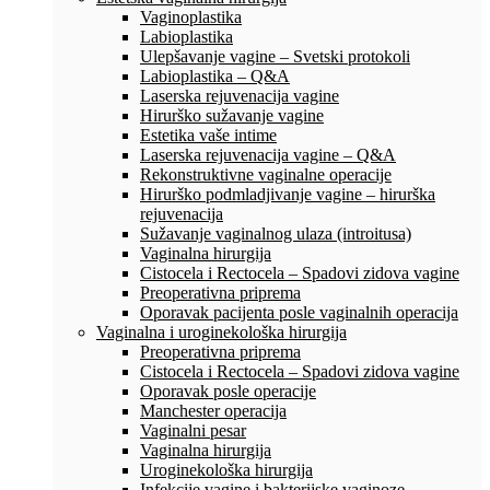
Vaginoplastika
Labioplastika
Ulepšavanje vagine – Svetski protokoli
Labioplastika – Q&A
Laserska rejuvenacija vagine
Hirurško sužavanje vagine
Estetika vaše intime
Laserska rejuvenacija vagine – Q&A
Rekonstruktivne vaginalne operacije
Hirurško podmladjivanje vagine – hirurška
rejuvenacija
Sužavanje vaginalnog ulaza (introitusa)
Vaginalna hirurgija
Cistocela i Rectocela – Spadovi zidova vagine
Preoperativna priprema
Oporavak pacijenta posle vaginalnih operacija
Vaginalna i uroginekološka hirurgija
Preoperativna priprema
Cistocela i Rectocela – Spadovi zidova vagine
Oporavak posle operacije
Manchester operacija
Vaginalni pesar
Vaginalna hirurgija
Uroginekološka hirurgija
Infekcije vagine i bakterijske vaginoze