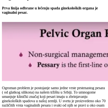
Prva linija odbrane u lečenju spada ginekoloških organa je
vaginalni pesar.
Ogroman problem je postojanje samo jedne vrste prstenastog pesara
( od glatkog silikona) na našem tržištu u Srbiji. To umnogome
umanjuje klinički značaj koji pesari imaju u zbrinjavanju
ginekoloških spadova u našoj zemlji. U svetu je proizvedeno oko 70
različitih vrsta vaginalnih pesara i svaki od njih se pravi u oko osam