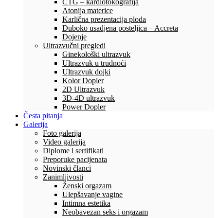
CTG – kardiotokografija
Atonija materice
Karlična prezentacija ploda
Duboko usadjena posteljica – Accreta
Dojenje
Ultrazvučni pregledi
Ginekološki ultrazvuk
Ultrazvuk u trudnoći
Ultrazvuk dojki
Kolor Dopler
2D Ultrazvuk
3D-4D ultrazvuk
Power Dopler
Česta pitanja
Galerija
Foto galerija
Video galerija
Diplome i sertifikati
Preporuke pacijenata
Novinski članci
Zanimljivosti
Ženski orgazam
Ulepšavanje vagine
Intimna estetika
Neobavezan seks i orgazam