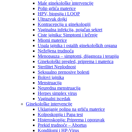
Male ginekološke intervencije
Polip grlića materice
HPV, biopsija i LOOP
Ultrazvuk dojki
Kontracepcija u ginekologiji
Vaginalna infekcija, pojačan sekret
Ciste jajnika: Simptomi i lečenje
Miomi materice
Upala jajnika i ostalih ginekoloških organa
Neželjena trudnoća
Menopauza – simptomi, dijagnoza i terapija
Ginekološki pregled, priprema i materica
Sterilitet Neplodnost
Seksualno prenosive bolesti
Bolovi jajnika
Menstruacija
Neuredna menstruacija
Herpes simplex virus
Vaginalni iscedak
Ginekološke intervencije
Uklanjanje polipa na grliću materice
Kolposkopija i Papa test
Histeroskopija: Priprema i oporavak
Prekid trudnoće – Abortus
Kondilomi i HP-Virus