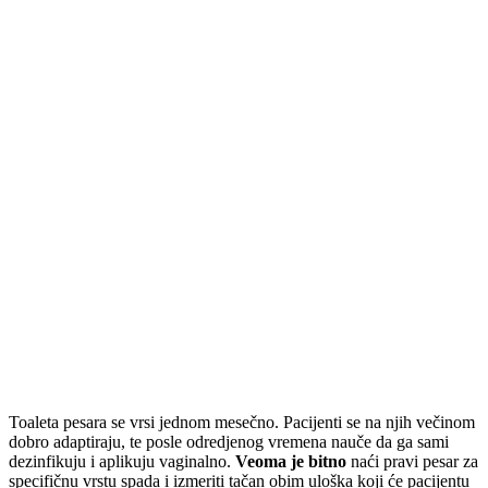
Toaleta pesara se vrsi jednom mesečno. Pacijenti se na njih večinom
dobro adaptiraju, te posle odredjenog vremena nauče da ga sami
dezinfikuju i aplikuju vaginalno.
Veoma je bitno
naći pravi pesar za
specifičnu vrstu spada i izmeriti tačan obim uloška koji će pacijentu