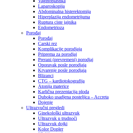
Vaginoplastika
Laparoskopija
Abdominalna histerektomija
Hiperplazija endometrijuma
Ruptura ciste jajnika
Endometrioza
Porođaj
Porođaj
Carski rez
Komplikacije porodjaja
Priprema za porodjaj
Prerani (prevremeni) porodjaj
Oporavak posle porodjaja
Krvarenje posle porodjaja
Blizanci
CTG – kardiotokografija
Atonija materice
Karlična prezentacija ploda
Duboko usadjena posteljica – Accreta
Dojenje
Ultrazvučni pregledi
Ginekološki ultrazvuk
Ultrazvuk u trudnoći
Ultrazvuk dojki
Kolor Dopler