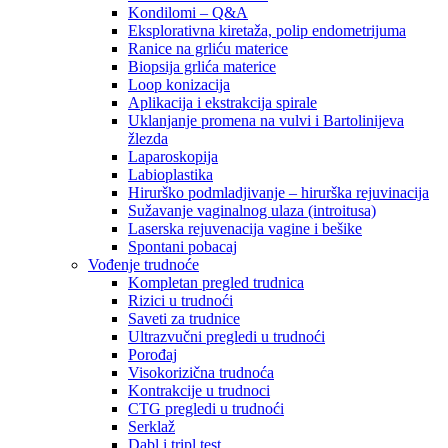
Kondilomi – Q&A
Eksplorativna kiretaža, polip endometrijuma
Ranice na grliću materice
Biopsija grlića materice
Loop konizacija
Aplikacija i ekstrakcija spirale
Uklanjanje promena na vulvi i Bartolinijeva
žlezda
Laparoskopija
Labioplastika
Hirurško podmladjivanje – hirurška rejuvinacija
Sužavanje vaginalnog ulaza (introitusa)
Laserska rejuvenacija vagine i bešike
Spontani pobacaj
Vođenje trudnoće
Kompletan pregled trudnica
Rizici u trudnoći
Saveti za trudnice
Ultrazvučni pregledi u trudnoći
Porođaj
Visokorizična trudnoća
Kontrakcije u trudnoci
CTG pregledi u trudnoći
Serklaž
Dabl i tripl test