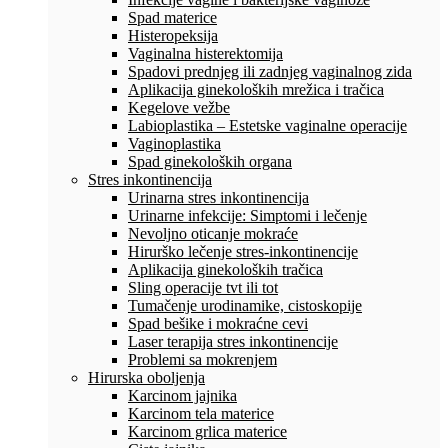
Spad materice
Histeropeksija
Vaginalna histerektomija
Spadovi prednjeg ili zadnjeg vaginalnog zida
Aplikacija ginekoloških mrežica i tračica
Kegelove vežbe
Labioplastika – Estetske vaginalne operacije
Vaginoplastika
Spad ginekoloških organa
Stres inkontinencija
Urinarna stres inkontinencija
Urinarne infekcije: Simptomi i lečenje
Nevoljno oticanje mokraće
Hirurško lečenje stres-inkontinencije
Aplikacija ginekoloških tračica
Sling operacije tvt ili tot
Tumačenje urodinamike, cistoskopije
Spad bešike i mokraćne cevi
Laser terapija stres inkontinencije
Problemi sa mokrenjem
Hirurska oboljenja
Karcinom jajnika
Karcinom tela materice
Karcinom grlica materice