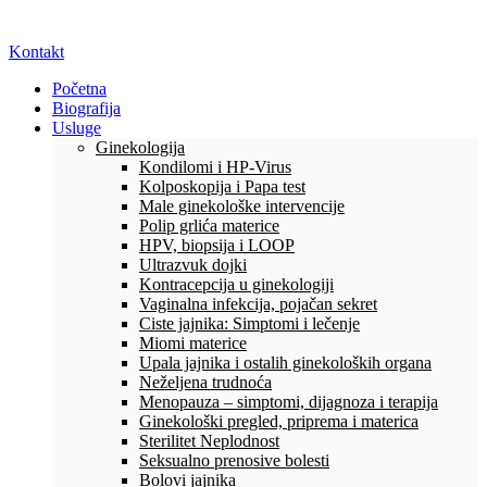
Kontakt
Početna
Biografija
Usluge
Ginekologija
Kondilomi i HP-Virus
Kolposkopija i Papa test
Male ginekološke intervencije
Polip grlića materice
HPV, biopsija i LOOP
Ultrazvuk dojki
Kontracepcija u ginekologiji
Vaginalna infekcija, pojačan sekret
Ciste jajnika: Simptomi i lečenje
Miomi materice
Upala jajnika i ostalih ginekoloških organa
Neželjena trudnoća
Menopauza – simptomi, dijagnoza i terapija
Ginekološki pregled, priprema i materica
Sterilitet Neplodnost
Seksualno prenosive bolesti
Bolovi jajnika