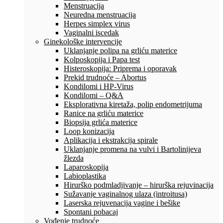
Menstruacija
Neuredna menstruacija
Herpes simplex virus
Vaginalni iscedak
Ginekološke intervencije
Uklanjanje polipa na grliću materice
Kolposkopija i Papa test
Histeroskopija: Priprema i oporavak
Prekid trudnoće – Abortus
Kondilomi i HP-Virus
Kondilomi – Q&A
Eksplorativna kiretaža, polip endometrijuma
Ranice na grliću materice
Biopsija grlića materice
Loop konizacija
Aplikacija i ekstrakcija spirale
Uklanjanje promena na vulvi i Bartolinijeva
žlezda
Laparoskopija
Labioplastika
Hirurško podmladjivanje – hirurška rejuvinacija
Sužavanje vaginalnog ulaza (introitusa)
Laserska rejuvenacija vagine i bešike
Spontani pobacaj
Vođenje trudnoće