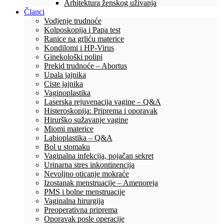
Arhitektura ženskog uživanja
Članci
Vodjenje trudnoće
Kolposkopija i Papa test
Ranice na grliću materice
Kondilomi i HP-Virus
Ginekološki polipi
Prekid trudnoće – Abortus
Upala jajnika
Ciste jajnika
Vaginoplastika
Laserska rejuvenacija vagine – Q&A
Histeroskopija: Priprema i oporavak
Hirurško sužavanje vagine
Miomi materice
Labioplastika – Q&A
Bol u stomaku
Vaginalna infekcija, pojačan sekret
Urinarna stres inkontinencija
Nevoljno oticanje mokraće
Izostanak menstruacije – Amenoreja
PMS i bolne menstruacije
Vaginalna hirurgija
Preoperativna priprema
Oporavak posle operacije