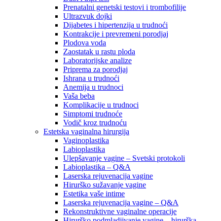
Prenatalni genetski testovi i trombofilije
Ultrazvuk dojki
Dijabetes i hipertenzija u trudnoći
Kontrakcije i prevremeni porodjaj
Plodova voda
Zaostatak u rastu ploda
Laboratorijske analize
Priprema za porodjaj
Ishrana u trudnoći
Anemija u trudnoci
Vaša beba
Komplikacije u trudnoci
Simptomi trudnoće
Vodič kroz trudnoću
Estetska vaginalna hirurgija
Vaginoplastika
Labioplastika
Ulepšavanje vagine – Svetski protokoli
Labioplastika – Q&A
Laserska rejuvenacija vagine
Hirurško sužavanje vagine
Estetika vaše intime
Laserska rejuvenacija vagine – Q&A
Rekonstruktivne vaginalne operacije
Hirurško podmladjivanje vagine – hirurška