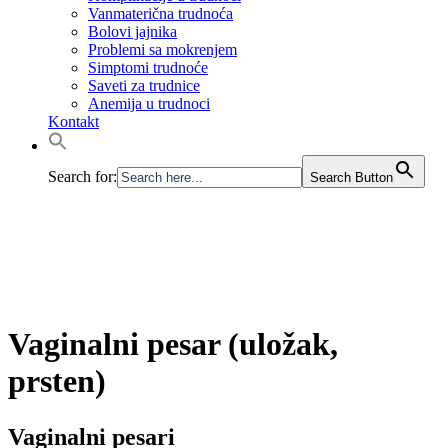
Vanmaterična trudnoća
Bolovi jajnika
Problemi sa mokrenjem
Simptomi trudnoće
Saveti za trudnice
Anemija u trudnoci
Kontakt
Search for:
Search Button
Vaginalni pesar (uložak,
prsten)
Vaginalni pesari