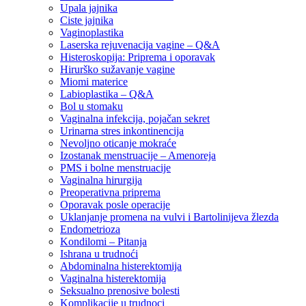
Upala jajnika
Ciste jajnika
Vaginoplastika
Laserska rejuvenacija vagine – Q&A
Histeroskopija: Priprema i oporavak
Hirurško sužavanje vagine
Miomi materice
Labioplastika – Q&A
Bol u stomaku
Vaginalna infekcija, pojačan sekret
Urinarna stres inkontinencija
Nevoljno oticanje mokraće
Izostanak menstruacije – Amenoreja
PMS i bolne menstruacije
Vaginalna hirurgija
Preoperativna priprema
Oporavak posle operacije
Uklanjanje promena na vulvi i Bartolinijeva žlezda
Endometrioza
Kondilomi – Pitanja
Ishrana u trudnoći
Abdominalna histerektomija
Vaginalna histerektomija
Seksualno prenosive bolesti
Komplikacije u trudnoci