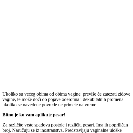
Ukoliko su većeg obima od obima vagine, previše će zatezati zidove
vagine, te može doći do pojave oderotina i dekubitalnih promena
ukoliko se navedene povrede ne primete na vreme.
Bitno je ko vam aplikuje pesar!
Za različite vrste spadova postoje i različiti pesari. Ima ih popriličan
broj. Naručuju se iz inostranstva. Predstavljaju vaginalne uloške