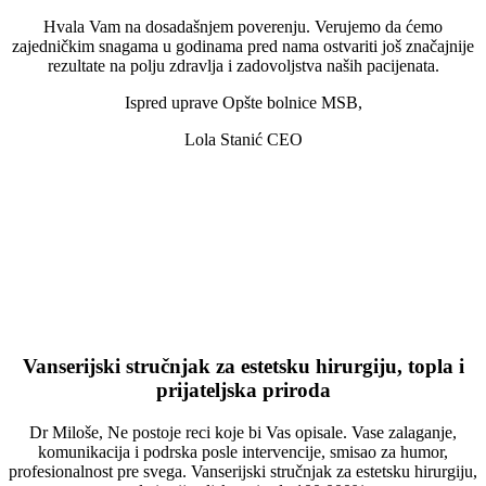
Hvala Vam na dosadašnjem poverenju. Verujemo da ćemo
zajedničkim snagama u godinama pred nama ostvariti još značajnije
rezultate na polju zdravlja i zadovoljstva naših pacijenata.
Ispred uprave Opšte bolnice MSB,
Lola Stanić CEO
Vanserijski stručnjak za estetsku hirurgiju, topla i
prijateljska priroda
Dr Miloše, Ne postoje reci koje bi Vas opisale. Vase zalaganje,
komunikacija i podrska posle intervencije, smisao za humor,
profesionalnost pre svega. Vanserijski stručnjak za estetsku hirurgiju,