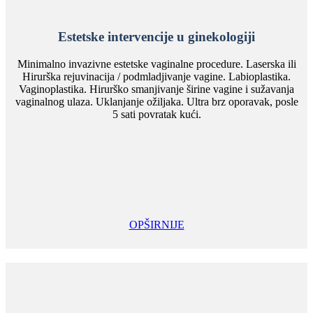
Estetske intervencije u ginekologiji
Minimalno invazivne estetske vaginalne procedure. Laserska ili
Hirurška rejuvinacija / podmladjivanje vagine. Labioplastika.
Vaginoplastika. Hirurško smanjivanje širine vagine i sužavanja
vaginalnog ulaza. Uklanjanje ožiljaka. Ultra brz oporavak, posle
5 sati povratak kući.
OPŠIRNIJE