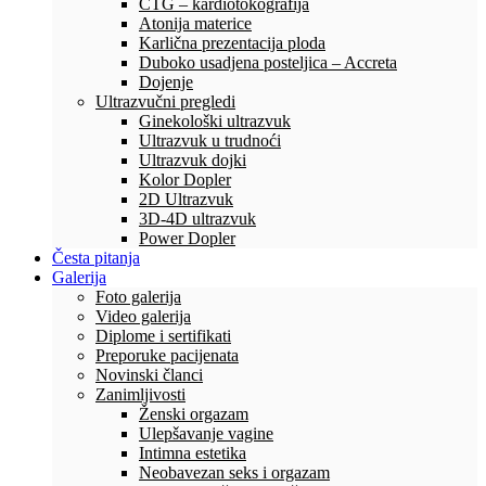
CTG – kardiotokografija
Atonija materice
Karlična prezentacija ploda
Duboko usadjena posteljica – Accreta
Dojenje
Ultrazvučni pregledi
Ginekološki ultrazvuk
Ultrazvuk u trudnoći
Ultrazvuk dojki
Kolor Dopler
2D Ultrazvuk
3D-4D ultrazvuk
Power Dopler
Česta pitanja
Galerija
Foto galerija
Video galerija
Diplome i sertifikati
Preporuke pacijenata
Novinski članci
Zanimljivosti
Ženski orgazam
Ulepšavanje vagine
Intimna estetika
Neobavezan seks i orgazam