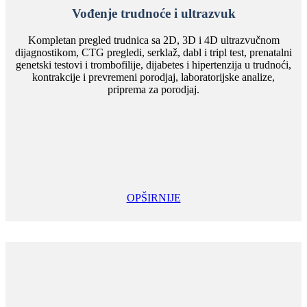
Vođenje trudnoće i ultrazvuk
Kompletan pregled trudnica sa 2D, 3D i 4D ultrazvučnom
dijagnostikom, CTG pregledi, serklaž, dabl i tripl test, prenatalni
genetski testovi i trombofilije, dijabetes i hipertenzija u trudnoći,
kontrakcije i prevremeni porodjaj, laboratorijske analize,
priprema za porodjaj.
OPŠIRNIJE