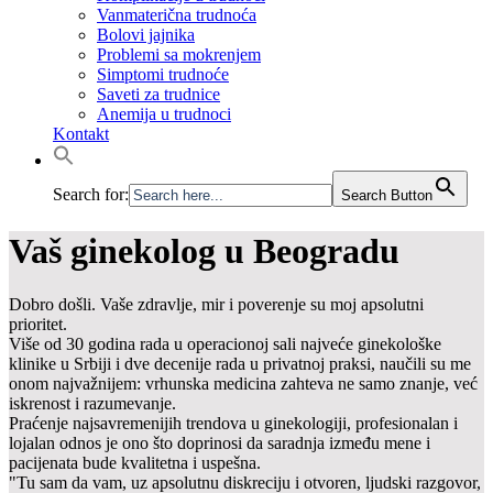
Vanmaterična trudnoća
Bolovi jajnika
Problemi sa mokrenjem
Simptomi trudnoće
Saveti za trudnice
Anemija u trudnoci
Kontakt
Search for:
Search Button
Vaš ginekolog u Beogradu
Dobro došli. Vaše zdravlje, mir i poverenje su moj apsolutni
prioritet.
Više od 30 godina rada u operacionoj sali najveće ginekološke
klinike u Srbiji i dve decenije rada u privatnoj praksi, naučili su me
onom najvažnijem: vrhunska medicina zahteva ne samo znanje, već
iskrenost i razumevanje.
Praćenje najsavremenijih trendova u ginekologiji, profesionalan i
lojalan odnos je ono što doprinosi da saradnja između mene i
pacijenata bude kvalitetna i uspešna.
"Tu sam da vam, uz apsolutnu diskreciju i otvoren, ljudski razgovor,