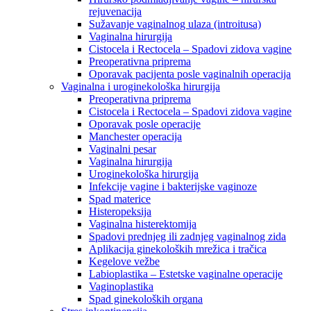
rejuvenacija
Sužavanje vaginalnog ulaza (introitusa)
Vaginalna hirurgija
Cistocela i Rectocela – Spadovi zidova vagine
Preoperativna priprema
Oporavak pacijenta posle vaginalnih operacija
Vaginalna i uroginekološka hirurgija
Preoperativna priprema
Cistocela i Rectocela – Spadovi zidova vagine
Oporavak posle operacije
Manchester operacija
Vaginalni pesar
Vaginalna hirurgija
Uroginekološka hirurgija
Infekcije vagine i bakterijske vaginoze
Spad materice
Histeropeksija
Vaginalna histerektomija
Spadovi prednjeg ili zadnjeg vaginalnog zida
Aplikacija ginekoloških mrežica i tračica
Kegelove vežbe
Labioplastika – Estetske vaginalne operacije
Vaginoplastika
Spad ginekoloških organa