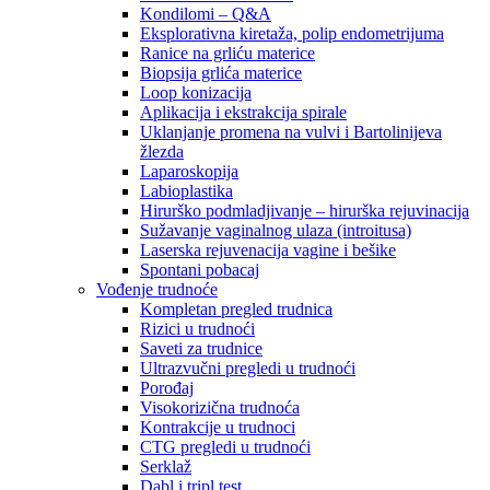
Kondilomi – Q&A
Eksplorativna kiretaža, polip endometrijuma
Ranice na grliću materice
Biopsija grlića materice
Loop konizacija
Aplikacija i ekstrakcija spirale
Uklanjanje promena na vulvi i Bartolinijeva
žlezda
Laparoskopija
Labioplastika
Hirurško podmladjivanje – hirurška rejuvinacija
Sužavanje vaginalnog ulaza (introitusa)
Laserska rejuvenacija vagine i bešike
Spontani pobacaj
Vođenje trudnoće
Kompletan pregled trudnica
Rizici u trudnoći
Saveti za trudnice
Ultrazvučni pregledi u trudnoći
Porođaj
Visokorizična trudnoća
Kontrakcije u trudnoci
CTG pregledi u trudnoći
Serklaž
Dabl i tripl test