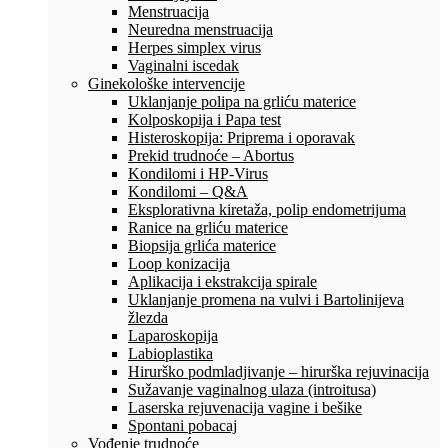
Menstruacija
Neuredna menstruacija
Herpes simplex virus
Vaginalni iscedak
Ginekološke intervencije
Uklanjanje polipa na grliću materice
Kolposkopija i Papa test
Histeroskopija: Priprema i oporavak
Prekid trudnoće – Abortus
Kondilomi i HP-Virus
Kondilomi – Q&A
Eksplorativna kiretaža, polip endometrijuma
Ranice na grliću materice
Biopsija grlića materice
Loop konizacija
Aplikacija i ekstrakcija spirale
Uklanjanje promena na vulvi i Bartolinijeva
žlezda
Laparoskopija
Labioplastika
Hirurško podmladjivanje – hirurška rejuvinacija
Sužavanje vaginalnog ulaza (introitusa)
Laserska rejuvenacija vagine i bešike
Spontani pobacaj
Vođenje trudnoće