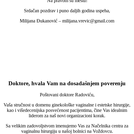
Na pravom su mestu!
Srdačan pozdrav i puno daljih godina uspeha,
Milijana Đukanović – milijana.vrevic@gmail.com
Doktore, hvala Vam na dosadašnjem poverenju
Poštovani doktore Radoviću,
Vaša stručnost u domenu ginekološke vaginalne i estetske hirurgije,
kao i višedecenijska posvećenost pacijentima, čine Vas idealnim
liderom za naš novi organizacioni korak.
Sa velikim zadovoljstvom imenujemo Vas za Načelnika centra za
vaginalnu hirurgiju u našoj bolnici na Voždovcu.