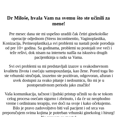
Dr Miloše, hvala Vam na svemu što ste učinili za
mene!
Pre mesec dana ste mi uspešno uradili čak četiri ginekološke
operacije odjednom (Stress incontinentio, Vaginoplastika,
Konizacija, Perineoplastika),a svi problemi su nastali posle porođaja
od pre 10+ godina. Sa godinama, problemi su postojali sve veći i
teže rešivi, dok nisam na internetu naišla na iskustva drugih
pacijentkinja u radu sa Vama.
Svi ovi problemi su mi predstavljali izazov u svakodnevnom
kvalitetu života i osećaju samopouzdanja, kao žene. Pored toga što
ste vrhunski stručnjak, izuzetno ste pozitivan, odgovoran, ažuran i
uvek dostupni za svako pitanje i nedoumicu, što mi je u
postoperativnom periodu jako značilo!
Vaša komunikacija, tačnost i ljudski pristup učinili su da se tokom
celog procesa osećam sigurno i zbrinuto, i da će uz neophodno
vreme i ordiniranu terapiju, sve doći na svoje i kako očekujemo.
Bilo je pravo zadovoljstvo biti vaš pacijent i od srca vas
preporučujem svima kojima je potreban vrhunski ginekolog i hirurg!