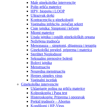
Male ginekološke intervencije
Polip grlića materice
HPV, biopsija i LOOP
Ultrazvuk dojki
Kontracepcija u ginekologiji
Vaginalna infekcija, pojačan sekret
Ciste jajnika: Simptomi i lečenje
Miomi materice
Upala jajnika i ostalih ginekoloških organa
Neželjena trudnoća
Menopauza – simptomi, dijagnoza i terapija
Ginekološki pregled, priprema i materica
Sterilitet Neplodnost
Seksualno prenosive bolesti
Bolovi jajnika
Menstruacija
Neuredna menstruacija
Herpes simplex virus
Vaginalni iscedak
Ginekološke intervencije
Uklanjanje polipa na grliću materice
Kolposkopija i Papa test
Histeroskopija: Priprema i oporavak
Prekid trudnoće – Abortus
Kondilomi i HP-Virus