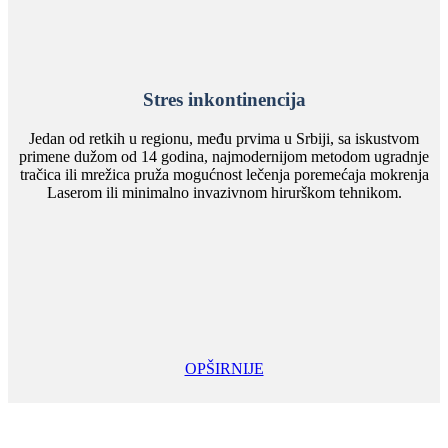
Stres inkontinencija
Jedan od retkih u regionu, među prvima u Srbiji, sa iskustvom
primene dužom od 14 godina, najmodernijom metodom ugradnje
tračica ili mrežica pruža mogućnost lečenja poremećaja mokrenja
Laserom ili minimalno invazivnom hirurškom tehnikom.
OPŠIRNIJE