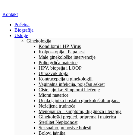
Kontakt
Početna
Biografija
Usluge
Ginekologija
Kondilomi i HP-Virus
Kolposkopija i Papa test
Male ginekološke intervencije
Polip grlića materice
HPV, biopsija i LOOP
Ultrazvuk dojki
Kontracepcija u ginekologiji
Vaginalna infekcija, pojačan sekret
Ciste jajnika: Simptomi i lečenje
Miomi materice
Upala jajnika i ostalih ginekoloških organa
Neželjena trudnoća
Menopauza – simptomi, dijagnoza i terapija
Ginekološki pregled, priprema i materica
Sterilitet Neplodnost
Seksualno prenosive bolesti
Bolovi jajnika