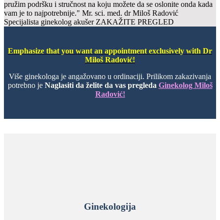
pružim podršku i stručnost na koju možete da se oslonite onda kada
vam je to najpotrebnije."
Mr. sci. med. dr Miloš Radović
Specijalista ginekolog akušer
ZAKAŽITE PREGLED
Emphasize that you want an appointment exclusively with Dr
Miloš Radović!
Više ginekologa je angažovano u ordinaciji. Prilikom zakazivanja
potrebno je
Naglasiti da želite da vas pregleda
Ginekolog Miloš
Radović!
Ginekologija