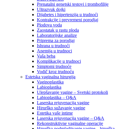
Prenatalni genetski testovi i trombofilije
Ultrazvuk dojki
Dijabetes i hipertenzija u trudnoći
Kontrakcije i prevremeni porodjaj
Plodova voda
Zaostatak u rastu ploda
Laboratorijske analize
Priprema za porodjaj
Ishrana u trudnoći
Anemija u trudnoci
Vaša beba
Komplikacije u trudnoci
Simptomi trudnoće
Vodič kroz trudnoću
Estetska vaginalna hirurgija
Vaginoplastika
Labioplastika
Ulepšavanje vagine – Svetski protokoli
Labioplastika – Q&A
Laserska rejuvenacija vagine
Hirurško sužavanje vagine
Estetika vaše intime
Laserska rejuvenacija vagine – Q&A
Rekonstruktivne vaginalne operacije
Hirurško podmladjivanje vagine – hirurška