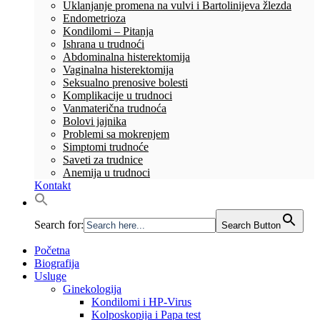
Uklanjanje promena na vulvi i Bartolinijeva žlezda
Endometrioza
Kondilomi – Pitanja
Ishrana u trudnoći
Abdominalna histerektomija
Vaginalna histerektomija
Seksualno prenosive bolesti
Komplikacije u trudnoci
Vanmaterična trudnoća
Bolovi jajnika
Problemi sa mokrenjem
Simptomi trudnoće
Saveti za trudnice
Anemija u trudnoci
Kontakt
Search for:
Search Button
Početna
Biografija
Usluge
Ginekologija
Kondilomi i HP-Virus
Kolposkopija i Papa test