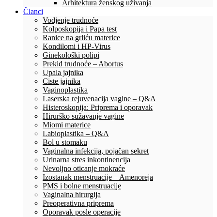
Arhitektura ženskog uživanja
Članci
Vodjenje trudnoće
Kolposkopija i Papa test
Ranice na grliću materice
Kondilomi i HP-Virus
Ginekološki polipi
Prekid trudnoće – Abortus
Upala jajnika
Ciste jajnika
Vaginoplastika
Laserska rejuvenacija vagine – Q&A
Histeroskopija: Priprema i oporavak
Hirurško sužavanje vagine
Miomi materice
Labioplastika – Q&A
Bol u stomaku
Vaginalna infekcija, pojačan sekret
Urinarna stres inkontinencija
Nevoljno oticanje mokraće
Izostanak menstruacije – Amenoreja
PMS i bolne menstruacije
Vaginalna hirurgija
Preoperativna priprema
Oporavak posle operacije