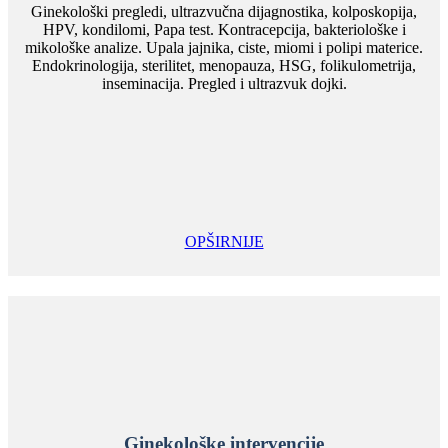
Ginekološki pregledi, ultrazvučna dijagnostika, kolposkopija,
HPV, kondilomi, Papa test. Kontracepcija, bakteriološke i
mikološke analize. Upala jajnika, ciste, miomi i polipi materice.
Endokrinologija, sterilitet, menopauza, HSG, folikulometrija,
inseminacija. Pregled i ultrazvuk dojki.
OPŠIRNIJE
Ginekološke intervencije