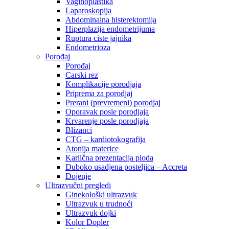
Vaginoplastika
Laparoskopija
Abdominalna histerektomija
Hiperplazija endometrijuma
Ruptura ciste jajnika
Endometrioza
Porođaj
Porođaj
Carski rez
Komplikacije porodjaja
Priprema za porodjaj
Prerani (prevremeni) porodjaj
Oporavak posle porodjaja
Krvarenje posle porodjaja
Blizanci
CTG – kardiotokografija
Atonija materice
Karlična prezentacija ploda
Duboko usadjena posteljica – Accreta
Dojenje
Ultrazvučni pregledi
Ginekološki ultrazvuk
Ultrazvuk u trudnoći
Ultrazvuk dojki
Kolor Dopler