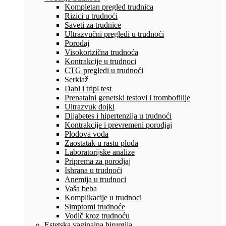
Kompletan pregled trudnica
Rizici u trudnoći
Saveti za trudnice
Ultrazvučni pregledi u trudnoći
Porođaj
Visokorizična trudnoća
Kontrakcije u trudnoci
CTG pregledi u trudnoći
Serklaž
Dabl i tripl test
Prenatalni genetski testovi i trombofilije
Ultrazvuk dojki
Dijabetes i hipertenzija u trudnoći
Kontrakcije i prevremeni porodjaj
Plodova voda
Zaostatak u rastu ploda
Laboratorijske analize
Priprema za porodjaj
Ishrana u trudnoći
Anemija u trudnoci
Vaša beba
Komplikacije u trudnoci
Simptomi trudnoće
Vodič kroz trudnoću
Estetska vaginalna hirurgija