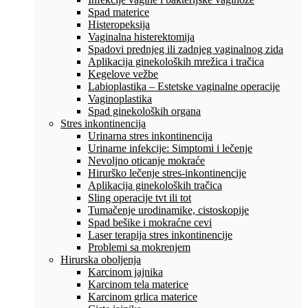
Spad materice
Histeropeksija
Vaginalna histerektomija
Spadovi prednjeg ili zadnjeg vaginalnog zida
Aplikacija ginekoloških mrežica i tračica
Kegelove vežbe
Labioplastika – Estetske vaginalne operacije
Vaginoplastika
Spad ginekoloških organa
Stres inkontinencija
Urinarna stres inkontinencija
Urinarne infekcije: Simptomi i lečenje
Nevoljno oticanje mokraće
Hirurško lečenje stres-inkontinencije
Aplikacija ginekoloških tračica
Sling operacije tvt ili tot
Tumačenje urodinamike, cistoskopije
Spad bešike i mokraćne cevi
Laser terapija stres inkontinencije
Problemi sa mokrenjem
Hirurska oboljenja
Karcinom jajnika
Karcinom tela materice
Karcinom grlica materice