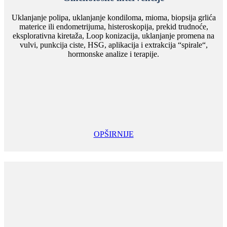
Uklanjanje polipa, uklanjanje kondiloma, mioma, biopsija grlića
materice ili endometrijuma, histeroskopija, prekid trudnoće,
eksplorativna kiretaža, Loop konizacija, uklanjanje promena na
vulvi, punkcija ciste, HSG, aplikacija i extrakcija “spirale“,
hormonske analize i terapije.
OPŠIRNIJE