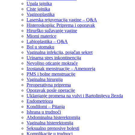
Upala jajnika
Ciste jajnika
Vaginoplastika
Laserska rejuvenacija vagine – Q&A
Histeroskopija: Priprema i oporavak
Hirurško sužavanje vagine
Miomi materice
Labioplastika – Q&A
Bol u stomaku
Vaginalna infekcija, pojačan sekret
Urinarna stres inkontinencija
Nevoljno oticanje mokraće
Izostanak menstruacije – Amenoreja
PMS i bolne menstruacije
Vaginalna hirurgija
Preoperativna priprema
Oporavak posle operacije
Uklanjanje promena na vulvi i Bartolinijeva žlezda
Endometrioza
Kondilomi – Pitanja
Ishrana u trudnoći
Abdominalna histerektomija
Vaginalna histerektomija
Seksualno prenosive bolesti
Komplikacije u trudnoci