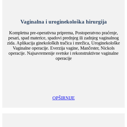
Vaginalna i uroginekološka hirurgija
Kompletna pre-operativna priprema, Postoperatvno praćenje,
pesari, spad materice, spadovi prednjeg ili zadnjeg vaginalnog
zida. Aplikacija ginekoloških tračica i mrežica, Uroginekološke
Vaginalne operacije. Everzija vagine, Mančester, Nickols
operacije. Najsavremenije svetske i rekonstruktivne vaginalne
operacije
OPŠIRNIJE