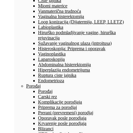
Ciste jajnika
Miomi materice
Vanmaterična trudnoća
Vaginalna histerektomija
Loop konizacija (Dijatermija, LEEP, LLETZ)
Labioplastika
Hirurško podmladjivanje vagine, hirurška
rejuvinacija
Sužavanje vaginalnog ulaza (introitusa)
Histeroskopija: Priprema i oporavak
Vaginoplastika
Laparoskopija
Abdominalna histerektomija
Hiperplazija endometrijuma
Ruptura ciste jajnika
Endometrioza
Porođaj
Porođaj
Carski rez
Komplikacije porodjaja
Priprema za porodjaj
Prerani (prevremeni) porodjaj
Oporavak posle porodjaja
Krvarenje posle porodjaja
Blizanci