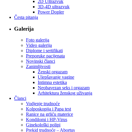
2D Ultrazvuk
3D-4D ultrazvuk
Power Dopler
Česta pitanja
Galerija
Foto galerija
Video galerija
Diplome i sertifikati
Preporuke pacijenata
Novinski članci
Zanimljivosti
Ženski orgazam
Ulepšavanje vagine
Intimna estetika
Neobavezan seks i orgazam
Arhitektura ženskog uživanja
Članci
Vodjenje trudnoće
Kolposkopija i Papa test
Ranice na grliću materice
Kondilomi i HP-Virus
Ginekološki polipi
Prekid trudnoće – Abortus