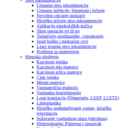
Stres inkontinencija
Urinarna stres inkontinencija
Urinarne infekcije: Simptomi i lečenje
Nevoljno oticanje mokraće
Hirurško lečenje stres-inkontinencije
Aplikacija ginekoloških tračica
Sling operacije tvt ili tot
Tumačenje urodinamike, cistoskopije
Spad bešike i mokraćne cevi
Laser terapija stres inkontinencije
Problemi sa mokrenjem
Hirurska oboljenja
Karcinom jajnika
Karcinom tela materice
Karcinom grlica materice
Ciste jajnika
Miomi materice
Vanmaterična trudnoća
Vaginalna histerektomija
Loop konizacija (Dijatermija, LEEP, LLETZ)
Labioplastika
Hirurško podmladjivanje vagine, hirurška
rejuvinacija
Sužavanje vaginalnog ulaza (introitusa)
Histeroskopija: Priprema i oporavak