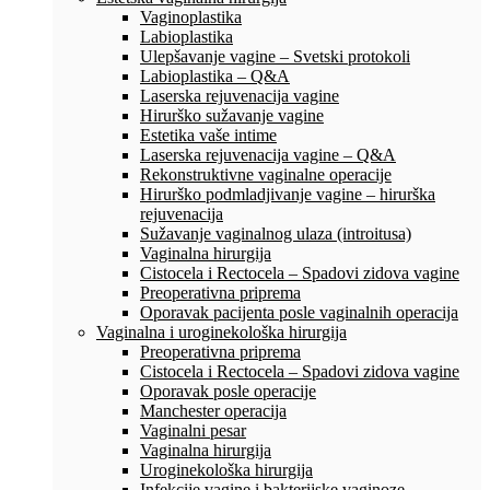
Vaginoplastika
Labioplastika
Ulepšavanje vagine – Svetski protokoli
Labioplastika – Q&A
Laserska rejuvenacija vagine
Hirurško sužavanje vagine
Estetika vaše intime
Laserska rejuvenacija vagine – Q&A
Rekonstruktivne vaginalne operacije
Hirurško podmladjivanje vagine – hirurška
rejuvenacija
Sužavanje vaginalnog ulaza (introitusa)
Vaginalna hirurgija
Cistocela i Rectocela – Spadovi zidova vagine
Preoperativna priprema
Oporavak pacijenta posle vaginalnih operacija
Vaginalna i uroginekološka hirurgija
Preoperativna priprema
Cistocela i Rectocela – Spadovi zidova vagine
Oporavak posle operacije
Manchester operacija
Vaginalni pesar
Vaginalna hirurgija
Uroginekološka hirurgija
Infekcije vagine i bakterijske vaginoze