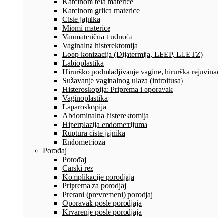
Karcinom tela materice
Karcinom grlica materice
Ciste jajnika
Miomi materice
Vanmaterična trudnoća
Vaginalna histerektomija
Loop konizacija (Dijatermija, LEEP, LLETZ)
Labioplastika
Hirurško podmladjivanje vagine, hirurška rejuvinac
Sužavanje vaginalnog ulaza (introitusa)
Histeroskopija: Priprema i oporavak
Vaginoplastika
Laparoskopija
Abdominalna histerektomija
Hiperplazija endometrijuma
Ruptura ciste jajnika
Endometrioza
Porođaj
Porođaj
Carski rez
Komplikacije porodjaja
Priprema za porodjaj
Prerani (prevremeni) porodjaj
Oporavak posle porodjaja
Krvarenje posle porodjaja