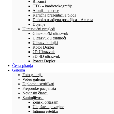
Blizanci
CTG – kardiotokografija
Atonija materice
Karlična prezentacija ploda
Duboko usadjena posteljica – Accreta
Dojenje
Ultrazvučni pregledi
Ginekološki ultrazvuk
Ultrazvuk u trudnoći
Ultrazvuk dojki
Kolor Dopler
2D Ultrazvuk
3D-4D ultrazvuk
Power Dopler
Česta pitanja
Galerija
Foto galerija
Video galerija
Diplome i sertifikati
Preporuke pacijenata
Novinski članci
Zanimljivosti
Ženski orgazam
Ulepšavanje vagine
Intimna estetika