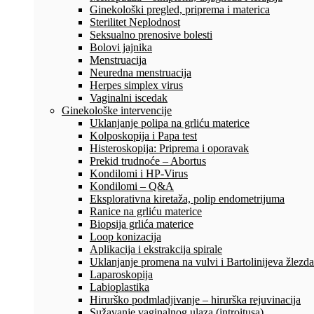
Ginekološki pregled, priprema i materica
Sterilitet Neplodnost
Seksualno prenosive bolesti
Bolovi jajnika
Menstruacija
Neuredna menstruacija
Herpes simplex virus
Vaginalni iscedak
Ginekološke intervencije
Uklanjanje polipa na grliću materice
Kolposkopija i Papa test
Histeroskopija: Priprema i oporavak
Prekid trudnoće – Abortus
Kondilomi i HP-Virus
Kondilomi – Q&A
Eksplorativna kiretaža, polip endometrijuma
Ranice na grliću materice
Biopsija grlića materice
Loop konizacija
Aplikacija i ekstrakcija spirale
Uklanjanje promena na vulvi i Bartolinijeva žlezda
Laparoskopija
Labioplastika
Hirurško podmladjivanje – hirurška rejuvinacija
Sužavanje vaginalnog ulaza (introitusa)