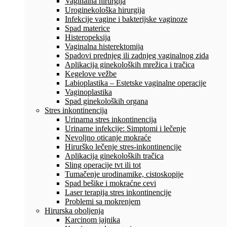
Vaginalna hirurgija
Uroginekološka hirurgija
Infekcije vagine i bakterijske vaginoze
Spad materice
Histeropeksija
Vaginalna histerektomija
Spadovi prednjeg ili zadnjeg vaginalnog zida
Aplikacija ginekoloških mrežica i tračica
Kegelove vežbe
Labioplastika – Estetske vaginalne operacije
Vaginoplastika
Spad ginekoloških organa
Stres inkontinencija
Urinarna stres inkontinencija
Urinarne infekcije: Simptomi i lečenje
Nevoljno oticanje mokraće
Hirurško lečenje stres-inkontinencije
Aplikacija ginekoloških tračica
Sling operacije tvt ili tot
Tumačenje urodinamike, cistoskopije
Spad bešike i mokraćne cevi
Laser terapija stres inkontinencije
Problemi sa mokrenjem
Hirurska oboljenja
Karcinom jajnika