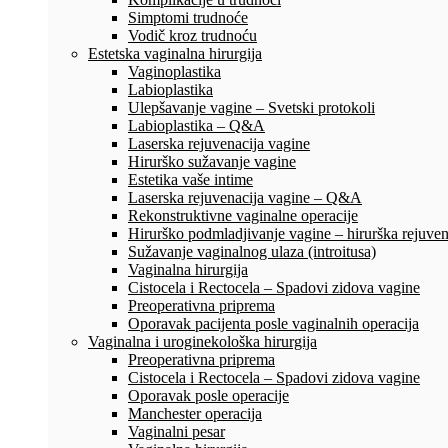
Simptomi trudnoće
Vodič kroz trudnoću
Estetska vaginalna hirurgija
Vaginoplastika
Labioplastika
Ulepšavanje vagine – Svetski protokoli
Labioplastika – Q&A
Laserska rejuvenacija vagine
Hirurško sužavanje vagine
Estetika vaše intime
Laserska rejuvenacija vagine – Q&A
Rekonstruktivne vaginalne operacije
Hirurško podmladjivanje vagine – hirurška rejuven
Sužavanje vaginalnog ulaza (introitusa)
Vaginalna hirurgija
Cistocela i Rectocela – Spadovi zidova vagine
Preoperativna priprema
Oporavak pacijenta posle vaginalnih operacija
Vaginalna i uroginekološka hirurgija
Preoperativna priprema
Cistocela i Rectocela – Spadovi zidova vagine
Oporavak posle operacije
Manchester operacija
Vaginalni pesar