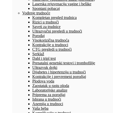
Laserska rejuvenacija vagine i bešike
Spontani pobacaj
Vođenje trudnoće
Kompletan pregled trudnica
Rizici u trudnoći
Saveti za trudnice
Ultrazvučni pregledi u trudnoći
Porođaj
Visokorizična trudnoća
Kontrakcije u trudnoci
CTG pregledi u trudnoći
Serklaž
Dabl i tripl test
Prenatalni genetski testovi i trombofilije
Ultrazvuk dojki
Dijabetes i hipertenzija u trudnoći
Kontrakcije i prevremeni porodjaj
Plodova voda
Zaostatak u rastu ploda
Laboratorijske analize
Priprema za porodjaj
Ishrana u trudnoći
Anemija u trudnoci
Vaša beba
Komplikacije u trudnoci