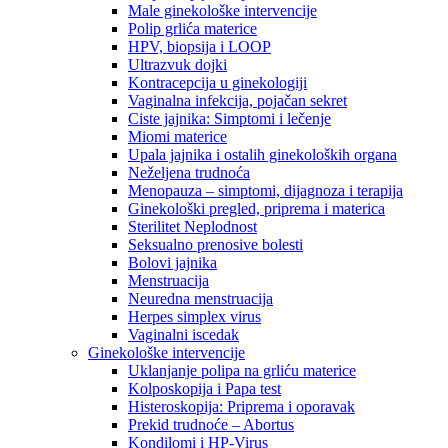
Male ginekološke intervencije
Polip grlića materice
HPV, biopsija i LOOP
Ultrazvuk dojki
Kontracepcija u ginekologiji
Vaginalna infekcija, pojačan sekret
Ciste jajnika: Simptomi i lečenje
Miomi materice
Upala jajnika i ostalih ginekoloških organa
Neželjena trudnoća
Menopauza – simptomi, dijagnoza i terapija
Ginekološki pregled, priprema i materica
Sterilitet Neplodnost
Seksualno prenosive bolesti
Bolovi jajnika
Menstruacija
Neuredna menstruacija
Herpes simplex virus
Vaginalni iscedak
Ginekološke intervencije
Uklanjanje polipa na grliću materice
Kolposkopija i Papa test
Histeroskopija: Priprema i oporavak
Prekid trudnoće – Abortus
Kondilomi i HP-Virus