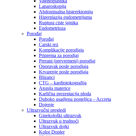
Vaginoplastika
Laparoskopija
Abdominalna histerektomija
Hiperplazija endometrijuma
Ruptura ciste jajnika
Endometrioza
Porođaj
Porođaj
Carski rez
Komplikacije porodjaja
Priprema za porodjaj
Prerani (prevremeni) porodjaj
Oporavak posle porodjaja
Krvarenje posle porodjaja
Blizanci
CTG – kardiotokografija
Atonija materice
Karlična prezentacija ploda
Duboko usadjena posteljica – Accreta
Dojenje
Ultrazvučni pregledi
Ginekološki ultrazvuk
Ultrazvuk u trudnoći
Ultrazvuk dojki
Kolor Dopler