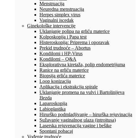
Menstruacija
Neuredna menstruacija
Herpes simplex virus
Vaginalni iscedak
Ginekološke intervencije
Uklanjanje polipa na grliću materice
Kolposkopija i Papa test
Histeroskopija: Priprema i oporavak
Prekid trudnoće – Abortus
Kondilomi i HP-Virus
Kondilomi – Q&A
Eksplorativna kiretaža, polip endometrijuma
Ranice na grliću materice
Biopsija grlića materice
Loop konizacija
Aplikacija i ekstrakcija spirale
Uklanjanje promena na vulvi i Bartolinijeva
žlezda
Laparoskopija
Labioplastika
Hirurško podmladjivanje – hirurška rejuvinacija
Sužavanje vaginalnog ulaza (introitusa)
Laserska rejuvenacija vagine i bešike
Spontani pobacaj
Vođenje trudnoće