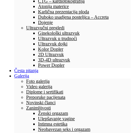
CTG – kardiotokografija
Atonija materice
Karlična prezentacija ploda
Duboko usadjena posteljica – Accreta
Dojenje
Ultrazvučni pregledi
Ginekološki ultrazvuk
Ultrazvuk u trudnoći
Ultrazvuk dojki
Kolor Dopler
2D Ultrazvuk
3D-4D ultrazvuk
Power Dopler
Česta pitanja
Galerija
Foto galerija
Video galerija
Diplome i sertifikati
Preporuke pacijenata
Novinski članci
Zanimljivosti
Ženski orgazam
Ulepšavanje vagine
Intimna estetika
Neobavezan seks i orgazam