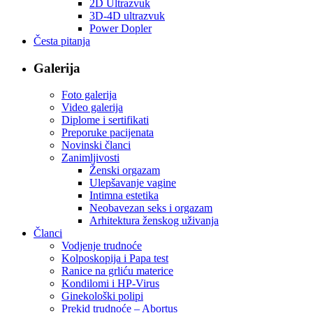
2D Ultrazvuk
3D-4D ultrazvuk
Power Dopler
Česta pitanja
Galerija
Foto galerija
Video galerija
Diplome i sertifikati
Preporuke pacijenata
Novinski članci
Zanimljivosti
Ženski orgazam
Ulepšavanje vagine
Intimna estetika
Neobavezan seks i orgazam
Arhitektura ženskog uživanja
Članci
Vodjenje trudnoće
Kolposkopija i Papa test
Ranice na grliću materice
Kondilomi i HP-Virus
Ginekološki polipi
Prekid trudnoće – Abortus