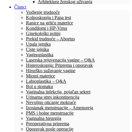
Arhitektura ženskog uživanja
Članci
Vodjenje trudnoće
Kolposkopija i Papa test
Ranice na grliću materice
Kondilomi i HP-Virus
Ginekološki polipi
Prekid trudnoće – Abortus
Upala jajnika
Ciste jajnika
Vaginoplastika
Laserska rejuvenacija vagine – Q&A
Histeroskopija: Priprema i oporavak
Hirurško sužavanje vagine
Miomi materice
Labioplastika – Q&A
Bol u stomaku
Vaginalna infekcija, pojačan sekret
Urinarna stres inkontinencija
Nevoljno oticanje mokraće
Izostanak menstruacije – Amenoreja
PMS i bolne menstruacije
Vaginalna hirurgija
Preoperativna priprema
Oporavak posle operacije