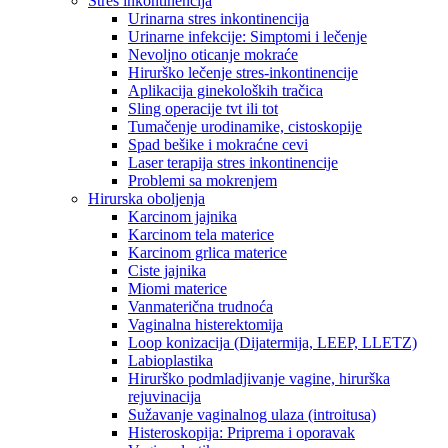
Stres inkontinencija
Urinarna stres inkontinencija
Urinarne infekcije: Simptomi i lečenje
Nevoljno oticanje mokraće
Hirurško lečenje stres-inkontinencije
Aplikacija ginekoloških tračica
Sling operacije tvt ili tot
Tumačenje urodinamike, cistoskopije
Spad bešike i mokraćne cevi
Laser terapija stres inkontinencije
Problemi sa mokrenjem
Hirurska oboljenja
Karcinom jajnika
Karcinom tela materice
Karcinom grlica materice
Ciste jajnika
Miomi materice
Vanmaterična trudnoća
Vaginalna histerektomija
Loop konizacija (Dijatermija, LEEP, LLETZ)
Labioplastika
Hirurško podmladjivanje vagine, hirurška
rejuvinacija
Sužavanje vaginalnog ulaza (introitusa)
Histeroskopija: Priprema i oporavak