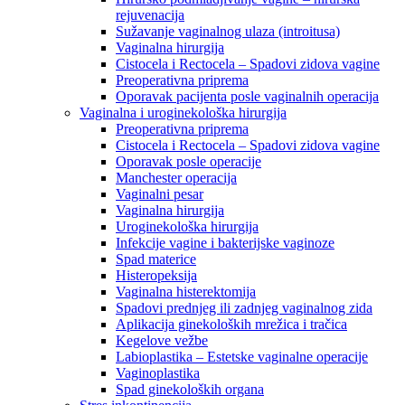
rejuvenacija
Sužavanje vaginalnog ulaza (introitusa)
Vaginalna hirurgija
Cistocela i Rectocela – Spadovi zidova vagine
Preoperativna priprema
Oporavak pacijenta posle vaginalnih operacija
Vaginalna i uroginekološka hirurgija
Preoperativna priprema
Cistocela i Rectocela – Spadovi zidova vagine
Oporavak posle operacije
Manchester operacija
Vaginalni pesar
Vaginalna hirurgija
Uroginekološka hirurgija
Infekcije vagine i bakterijske vaginoze
Spad materice
Histeropeksija
Vaginalna histerektomija
Spadovi prednjeg ili zadnjeg vaginalnog zida
Aplikacija ginekoloških mrežica i tračica
Kegelove vežbe
Labioplastika – Estetske vaginalne operacije
Vaginoplastika
Spad ginekoloških organa