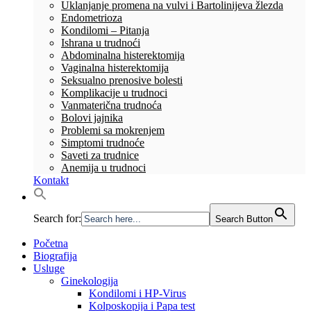
Uklanjanje promena na vulvi i Bartolinijeva žlezda
Endometrioza
Kondilomi – Pitanja
Ishrana u trudnoći
Abdominalna histerektomija
Vaginalna histerektomija
Seksualno prenosive bolesti
Komplikacije u trudnoci
Vanmaterična trudnoća
Bolovi jajnika
Problemi sa mokrenjem
Simptomi trudnoće
Saveti za trudnice
Anemija u trudnoci
Kontakt
Search for:
Search Button
Početna
Biografija
Usluge
Ginekologija
Kondilomi i HP-Virus
Kolposkopija i Papa test