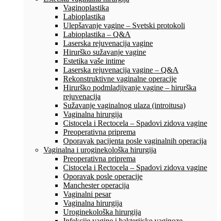
Vaginoplastika
Labioplastika
Ulepšavanje vagine – Svetski protokoli
Labioplastika – Q&A
Laserska rejuvenacija vagine
Hirurško sužavanje vagine
Estetika vaše intime
Laserska rejuvenacija vagine – Q&A
Rekonstruktivne vaginalne operacije
Hirurško podmladjivanje vagine – hirurška
rejuvenacija
Sužavanje vaginalnog ulaza (introitusa)
Vaginalna hirurgija
Cistocela i Rectocela – Spadovi zidova vagine
Preoperativna priprema
Oporavak pacijenta posle vaginalnih operacija
Vaginalna i uroginekološka hirurgija
Preoperativna priprema
Cistocela i Rectocela – Spadovi zidova vagine
Oporavak posle operacije
Manchester operacija
Vaginalni pesar
Vaginalna hirurgija
Uroginekološka hirurgija
Infekcije vagine i bakterijske vaginoze