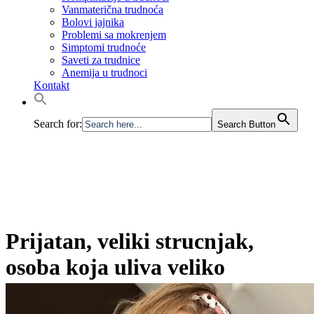
Vanmaterična trudnoća
Bolovi jajnika
Problemi sa mokrenjem
Simptomi trudnoće
Saveti za trudnice
Anemija u trudnoci
Kontakt
Search for:
Search Button
Prijatan, veliki strucnjak,
osoba koja uliva veliko
poverenje!