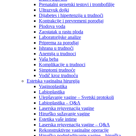
Prenatalni genetski testovi i trombofilije
Ultrazvuk dojki
Dijabetes i hipertenzija u trudnoći
Kontrakcije i prevremeni porodjaj
Plodova voda
Zaostatak u rastu ploda
Laboratorijske analize
Priprema za porodjaj
Ishrana u trudnoći
Anemija u trudnoci
Vaša beba
Komplikacije u trudnoci
Simptomi trudnoće
Vodič kroz trudnoću
Estetska vaginalna hirurgija
Vaginoplastika
Labioplastika
Ulepšavanje vagine – Svetski protokoli
Labioplastika – Q&A
Laserska rejuvenacija vagine
Hirurško sužavanje vagine
Estetika vaše intime
Laserska rejuvenacija vagine – Q&A
Rekonstruktivne vaginalne operacije
Hirurško podmladjivanje vagine – hirurška