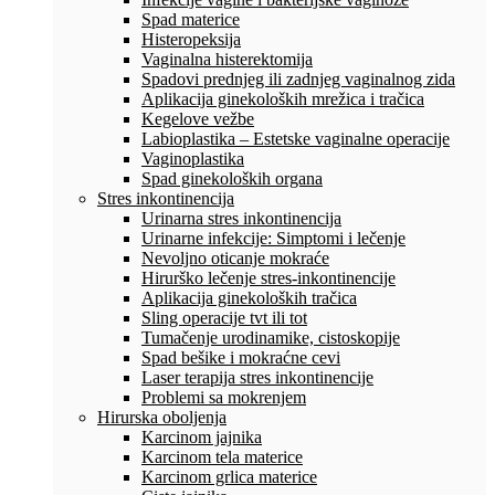
Spad materice
Histeropeksija
Vaginalna histerektomija
Spadovi prednjeg ili zadnjeg vaginalnog zida
Aplikacija ginekoloških mrežica i tračica
Kegelove vežbe
Labioplastika – Estetske vaginalne operacije
Vaginoplastika
Spad ginekoloških organa
Stres inkontinencija
Urinarna stres inkontinencija
Urinarne infekcije: Simptomi i lečenje
Nevoljno oticanje mokraće
Hirurško lečenje stres-inkontinencije
Aplikacija ginekoloških tračica
Sling operacije tvt ili tot
Tumačenje urodinamike, cistoskopije
Spad bešike i mokraćne cevi
Laser terapija stres inkontinencije
Problemi sa mokrenjem
Hirurska oboljenja
Karcinom jajnika
Karcinom tela materice
Karcinom grlica materice