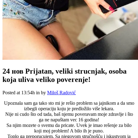
24 нов
Prijatan, veliki strucnjak, osoba
koja uliva veliko poverenje!
Posted at 13:54h
in
by
Miloš Radović
Upoznala sam ga tako sto mi je rešio problem sa jajnikom a da smo
izbegli operaciju koju je predložilo više lekara.
Nije ni cudo što od tada, baš njemu poveravam moje zdravlje i što
ga ne napuštam vec 16 godina!
Sa njim mozete o svemu da pricate. Uvek je imao rešenje za bilo
koji moj problem! A bilo ih je puno.
Toplo ga preporucujem. Sa njegovom stručnošću i iskustvom ja