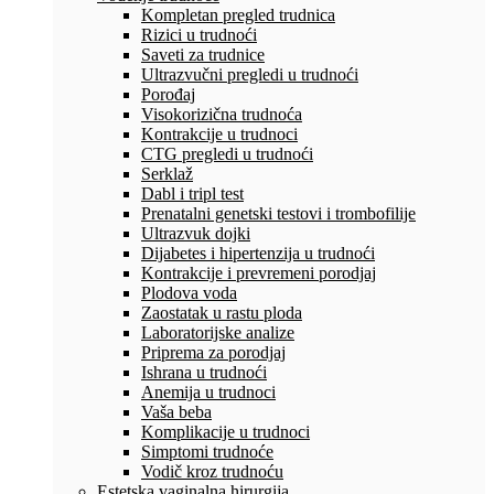
Kompletan pregled trudnica
Rizici u trudnoći
Saveti za trudnice
Ultrazvučni pregledi u trudnoći
Porođaj
Visokorizična trudnoća
Kontrakcije u trudnoci
CTG pregledi u trudnoći
Serklaž
Dabl i tripl test
Prenatalni genetski testovi i trombofilije
Ultrazvuk dojki
Dijabetes i hipertenzija u trudnoći
Kontrakcije i prevremeni porodjaj
Plodova voda
Zaostatak u rastu ploda
Laboratorijske analize
Priprema za porodjaj
Ishrana u trudnoći
Anemija u trudnoci
Vaša beba
Komplikacije u trudnoci
Simptomi trudnoće
Vodič kroz trudnoću
Estetska vaginalna hirurgija