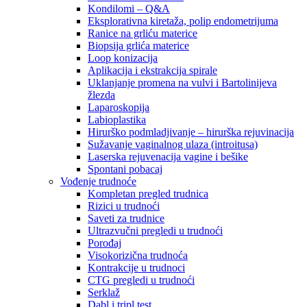
Kondilomi – Q&A
Eksplorativna kiretaža, polip endometrijuma
Ranice na grliću materice
Biopsija grlića materice
Loop konizacija
Aplikacija i ekstrakcija spirale
Uklanjanje promena na vulvi i Bartolinijeva
žlezda
Laparoskopija
Labioplastika
Hirurško podmladjivanje – hirurška rejuvinacija
Sužavanje vaginalnog ulaza (introitusa)
Laserska rejuvenacija vagine i bešike
Spontani pobacaj
Vođenje trudnoće
Kompletan pregled trudnica
Rizici u trudnoći
Saveti za trudnice
Ultrazvučni pregledi u trudnoći
Porođaj
Visokorizična trudnoća
Kontrakcije u trudnoci
CTG pregledi u trudnoći
Serklaž
Dabl i tripl test