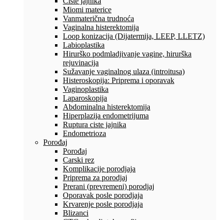
Ciste jajnika
Miomi materice
Vanmaterična trudnoća
Vaginalna histerektomija
Loop konizacija (Dijatermija, LEEP, LLETZ)
Labioplastika
Hirurško podmladjivanje vagine, hirurška
rejuvinacija
Sužavanje vaginalnog ulaza (introitusa)
Histeroskopija: Priprema i oporavak
Vaginoplastika
Laparoskopija
Abdominalna histerektomija
Hiperplazija endometrijuma
Ruptura ciste jajnika
Endometrioza
Porođaj
Porođaj
Carski rez
Komplikacije porodjaja
Priprema za porodjaj
Prerani (prevremeni) porodjaj
Oporavak posle porodjaja
Krvarenje posle porodjaja
Blizanci