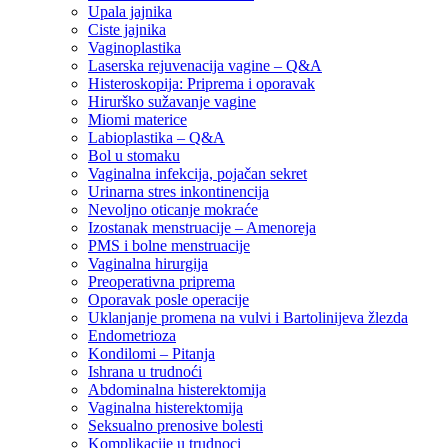
Upala jajnika
Ciste jajnika
Vaginoplastika
Laserska rejuvenacija vagine – Q&A
Histeroskopija: Priprema i oporavak
Hirurško sužavanje vagine
Miomi materice
Labioplastika – Q&A
Bol u stomaku
Vaginalna infekcija, pojačan sekret
Urinarna stres inkontinencija
Nevoljno oticanje mokraće
Izostanak menstruacije – Amenoreja
PMS i bolne menstruacije
Vaginalna hirurgija
Preoperativna priprema
Oporavak posle operacije
Uklanjanje promena na vulvi i Bartolinijeva žlezda
Endometrioza
Kondilomi – Pitanja
Ishrana u trudnoći
Abdominalna histerektomija
Vaginalna histerektomija
Seksualno prenosive bolesti
Komplikacije u trudnoci