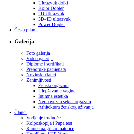
Ultrazvuk dojki
Kolor Dopler
2D Ultrazvuk
3D-4D ultrazvuk
Power Dopler
Česta pitanja
Galerija
Foto galerija
Video galerija
Diplome i sertifikati
Preporuke pacijenata
Novinski članci
Zanimljivosti
Ženski orgazam
Ulepšavanje vagine
Intimna estetika
Neobavezan seks i orgazam
Arhitektura ženskog uživanja
Članci
Vodjenje trudnoće
Kolposkopija i Papa test
Ranice na grliću materice
Kondilomi i HP-Virus