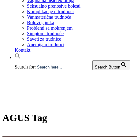
Vaginalna histerektomija
Seksualno prenosive bolesti
Komplikacije u trudnoci
Vanmaterična trudnoća
Bolovi jajnika
Problemi sa mokrenjem
Simptomi trudnoće
Saveti za trudnice
Anemija u trudnoci
Kontakt
Search for:
Search Button
AGUS Tag