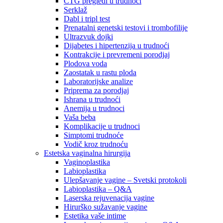
CTG pregledi u trudnoći
Serklaž
Dabl i tripl test
Prenatalni genetski testovi i trombofilije
Ultrazvuk dojki
Dijabetes i hipertenzija u trudnoći
Kontrakcije i prevremeni porodjaj
Plodova voda
Zaostatak u rastu ploda
Laboratorijske analize
Priprema za porodjaj
Ishrana u trudnoći
Anemija u trudnoci
Vaša beba
Komplikacije u trudnoci
Simptomi trudnoće
Vodič kroz trudnoću
Estetska vaginalna hirurgija
Vaginoplastika
Labioplastika
Ulepšavanje vagine – Svetski protokoli
Labioplastika – Q&A
Laserska rejuvenacija vagine
Hirurško sužavanje vagine
Estetika vaše intime