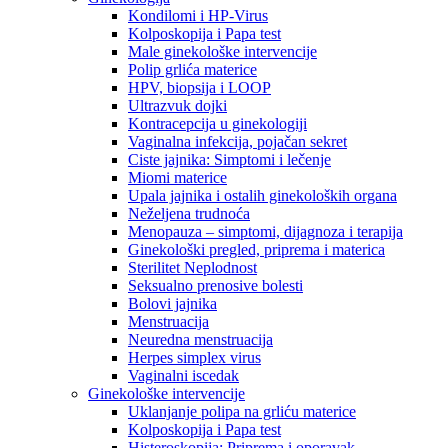
Kondilomi i HP-Virus
Kolposkopija i Papa test
Male ginekološke intervencije
Polip grlića materice
HPV, biopsija i LOOP
Ultrazvuk dojki
Kontracepcija u ginekologiji
Vaginalna infekcija, pojačan sekret
Ciste jajnika: Simptomi i lečenje
Miomi materice
Upala jajnika i ostalih ginekoloških organa
Neželjena trudnoća
Menopauza – simptomi, dijagnoza i terapija
Ginekološki pregled, priprema i materica
Sterilitet Neplodnost
Seksualno prenosive bolesti
Bolovi jajnika
Menstruacija
Neuredna menstruacija
Herpes simplex virus
Vaginalni iscedak
Ginekološke intervencije
Uklanjanje polipa na grliću materice
Kolposkopija i Papa test
Histeroskopija: Priprema i oporavak