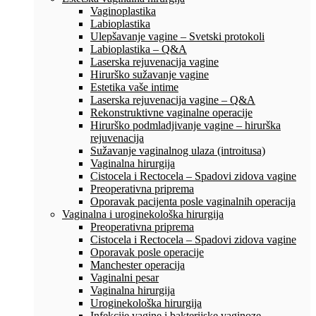
Vaginoplastika
Labioplastika
Ulepšavanje vagine – Svetski protokoli
Labioplastika – Q&A
Laserska rejuvenacija vagine
Hirurško sužavanje vagine
Estetika vaše intime
Laserska rejuvenacija vagine – Q&A
Rekonstruktivne vaginalne operacije
Hirurško podmladjivanje vagine – hirurška
rejuvenacija
Sužavanje vaginalnog ulaza (introitusa)
Vaginalna hirurgija
Cistocela i Rectocela – Spadovi zidova vagine
Preoperativna priprema
Oporavak pacijenta posle vaginalnih operacija
Vaginalna i uroginekološka hirurgija
Preoperativna priprema
Cistocela i Rectocela – Spadovi zidova vagine
Oporavak posle operacije
Manchester operacija
Vaginalni pesar
Vaginalna hirurgija
Uroginekološka hirurgija
Infekcije vagine i bakterijske vaginoze