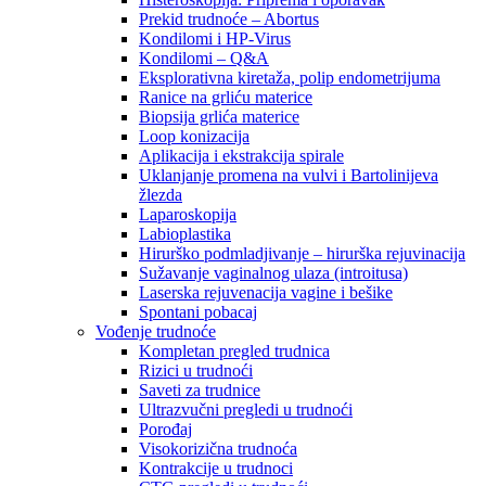
Prekid trudnoće – Abortus
Kondilomi i HP-Virus
Kondilomi – Q&A
Eksplorativna kiretaža, polip endometrijuma
Ranice na grliću materice
Biopsija grlića materice
Loop konizacija
Aplikacija i ekstrakcija spirale
Uklanjanje promena na vulvi i Bartolinijeva
žlezda
Laparoskopija
Labioplastika
Hirurško podmladjivanje – hirurška rejuvinacija
Sužavanje vaginalnog ulaza (introitusa)
Laserska rejuvenacija vagine i bešike
Spontani pobacaj
Vođenje trudnoće
Kompletan pregled trudnica
Rizici u trudnoći
Saveti za trudnice
Ultrazvučni pregledi u trudnoći
Porođaj
Visokorizična trudnoća
Kontrakcije u trudnoci