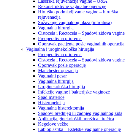
Laserska rejuvenacija vagine – Q&A
Rekonstruktivne vaginalne operacije
Hirurško podmladjivanje vagine – hirurška
rejuvenacija
Sužavanje vaginalnog ulaza (introitusa)
Vaginalna hirurgija
Cistocela i Rectocela – Spadovi zidova vagine
Preoperativna priprema
Oporavak pacijenta posle vaginalnih operacija
Vaginalna i uroginekološka hirurgija
Preoperativna priprema
Cistocela i Rectocela – Spadovi zidova vagine
Oporavak posle operacije
Manchester operacija
Vaginalni pesar
Vaginalna hirurgija
Uroginekološka hirurgija
Infekcije vagine i bakterijske vaginoze
Spad materice
Histeropeksija
Vaginalna histerektomija
Spadovi prednjeg ili zadnjeg vaginalnog zida
Aplikacija ginekoloških mrežica i tračica
Kegelove vežbe
Labioplastika – Estetske vaginalne operacije