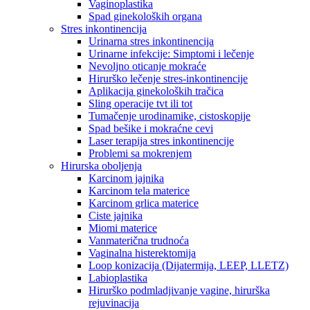
Vaginoplastika
Spad ginekoloških organa
Stres inkontinencija
Urinarna stres inkontinencija
Urinarne infekcije: Simptomi i lečenje
Nevoljno oticanje mokraće
Hirurško lečenje stres-inkontinencije
Aplikacija ginekoloških tračica
Sling operacije tvt ili tot
Tumačenje urodinamike, cistoskopije
Spad bešike i mokraćne cevi
Laser terapija stres inkontinencije
Problemi sa mokrenjem
Hirurska oboljenja
Karcinom jajnika
Karcinom tela materice
Karcinom grlica materice
Ciste jajnika
Miomi materice
Vanmaterična trudnoća
Vaginalna histerektomija
Loop konizacija (Dijatermija, LEEP, LLETZ)
Labioplastika
Hirurško podmladjivanje vagine, hirurška
rejuvinacija