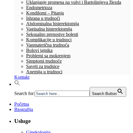
Uklanjanje promena na vulvi i Bartolinijeva žlezda
Endometrioza
Kondilomi – Pitanja
Ishrana u trudnoći
Abdominalna histerektomija
Vaginalna histerektomija
Seksualno prenosive bolesti
Komplikacije u trudnoci
Vanmaterična trudnoća
Bolovi jajnika
Problemi sa mokrenjem
Simptomi trudnoće
Saveti za trudnice
Anemija u trudnoci
Kontakt
Search for:
Search Button
Početna
Biografija
Usluge
Ginekologija