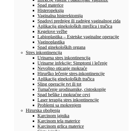
Spad materice
Histeropeksija
Vaginalna histerektomija
Spadovi prednjeg ili zadnjeg vaginalnog zida
Aplikacija ginekoloških mrežica i tračica
Kegelove vežbe
Labioplastika – Estetske vaginalne operacije
Vaginoplastika
Spad ginekoloških organa
Stres inkontinencija
Urinarna stres inkontinencija
Urinarne infekcije: Simptomi i lečenje
Nevoljno oticanje mokraće
Hirurško lečenje stres-inkontinencije
Aplikacija ginekoloških tračica
Sling operacije tvt ili tot
Tumačenje urodinamike, cistoskopije
Spad bešike i mokraćne cevi
Laser terapija stres inkontinencije
Problemi sa mokrenjem
Hirurska oboljenja
Karcinom jajnika
Karcinom tela materice
Karcinom grlica materice