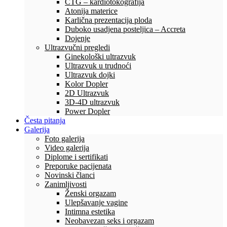
CTG – kardiotokografija
Atonija materice
Karlična prezentacija ploda
Duboko usadjena posteljica – Accreta
Dojenje
Ultrazvučni pregledi
Ginekološki ultrazvuk
Ultrazvuk u trudnoći
Ultrazvuk dojki
Kolor Dopler
2D Ultrazvuk
3D-4D ultrazvuk
Power Dopler
Česta pitanja
Galerija
Foto galerija
Video galerija
Diplome i sertifikati
Preporuke pacijenata
Novinski članci
Zanimljivosti
Ženski orgazam
Ulepšavanje vagine
Intimna estetika
Neobavezan seks i orgazam