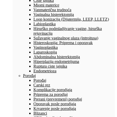
Ciste jajnika
Miomi materice
Vanmaterična trudnoća
Vaginalna histerektomija
Loop konizacija (Dijatermija, LEEP, LLETZ)
Labioplastika
Hirurško podmladjivanje vagine, hirurška
rejuvinacija
Sužavanje vaginalnog ulaza (introitusa)
Histeroskopija: Priprema i oporavak
Vaginoplastika
Laparoskopija
Abdominalna histerektomija
Hiperplazija endometrijuma
Ruptura ciste jajnika
Endometrioza
Porođaj
Porođaj
Carski rez
Komplikacije porodjaja
Priprema za porodjaj
Prerani (prevremeni) porodjaj
Oporavak posle porodjaja
Krvarenje posle porodjaja
Blizanci