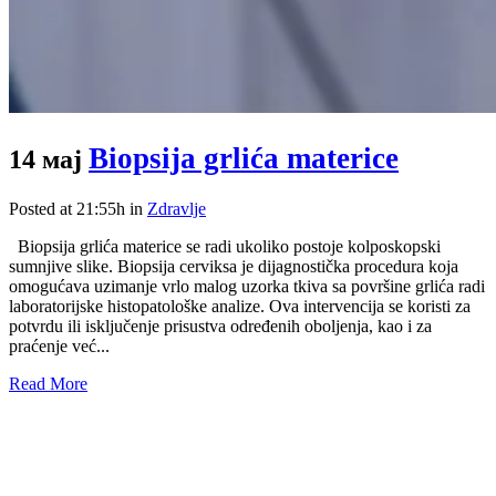
Biopsija grlića materice
14 мај
Posted at 21:55h
in
Zdravlje
Biopsija grlića materice se radi ukoliko postoje kolposkopski
sumnjive slike. Biopsija cerviksa je dijagnostička procedura koja
omogućava uzimanje vrlo malog uzorka tkiva sa površine grlića radi
laboratorijske histopatološke analize. Ova intervencija se koristi za
potvrdu ili isključenje prisustva određenih oboljenja, kao i za
praćenje već...
Read More