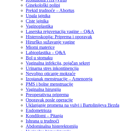
Ginekološki polipi
Prekid trudnoće – Abortus
Upala jajnika
Ciste jajnika
Vaginoplastika
Laserska rejuvenacija vagine – Q&A
Histeroskopija: Priprema i oporavak
Hirurško sužavanje vagine
Miomi materice
Labioplastika – Q&A
Bol u stomaku
Vaginalna infekcija, pojačan sekret
Urinarna stres inkontinencija
Nevoljno oticanje mokraće
Izostanak menstruacije – Amenoreja
PMS i bolne menstruacije
Vaginalna hirurgija
Preoperativna priprema
Oporavak posle operacije
Uklanjanje promena na vulvi i Bartolinijeva žlezda
Endometrioza
Kondilomi – Pitanja
Ishrana u trudnoći
Abdominalna histerektomija