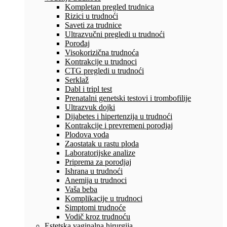
Kompletan pregled trudnica
Rizici u trudnoći
Saveti za trudnice
Ultrazvučni pregledi u trudnoći
Porođaj
Visokorizična trudnoća
Kontrakcije u trudnoci
CTG pregledi u trudnoći
Serklaž
Dabl i tripl test
Prenatalni genetski testovi i trombofilije
Ultrazvuk dojki
Dijabetes i hipertenzija u trudnoći
Kontrakcije i prevremeni porodjaj
Plodova voda
Zaostatak u rastu ploda
Laboratorijske analize
Priprema za porodjaj
Ishrana u trudnoći
Anemija u trudnoci
Vaša beba
Komplikacije u trudnoci
Simptomi trudnoće
Vodič kroz trudnoću
Estetska vaginalna hirurgija