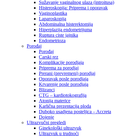
Sužavanje vaginalnog ulaza (introitusa)
Histeroskopija: Priprema i oporavak
Vaginoplastika
Laparoskopija
Abdominalna histerektomija
Hiperplazija endometrijuma
Ruptura ciste jajnika
Endometrioza
Porođaj
Porođaj
Carski rez
Komplikacije porodjaja
Priprema za porodjaj
Prerani (prevremeni) porodjaj
Oporavak posle porodjaja
Krvarenje posle porodjaja
Blizanci
CTG – kardiotokografija
Atonija materice
Karlična prezentacija ploda
Duboko usadjena posteljica – Accreta
Dojenje
Ultrazvučni pregledi
Ginekološki ultrazvuk
Ultrazvuk u trudnoći