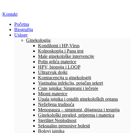
Kontakt
Početna
Biografija
Usluge
Ginekologija
Kondilomi i HP-Virus
Kolposkopija i Papa test
Male ginekološke intervencije
Polip grlića materice
HPV, biopsija i LOOP
Ultrazvuk dojki
Kontracepcija u ginekologiji
Vaginalna infekcija, pojačan sekret
Ciste jajnika: Simptomi i lečenje
Miomi materice
Upala jajnika i ostalih ginekoloških organa
Neželjena trudnoća
Menopauza – simptomi, dijagnoza i terapija
Ginekološki pregled, priprema i materica
Sterilitet Neplodnost
Seksualno prenosive bolesti
Bolovi jajnika