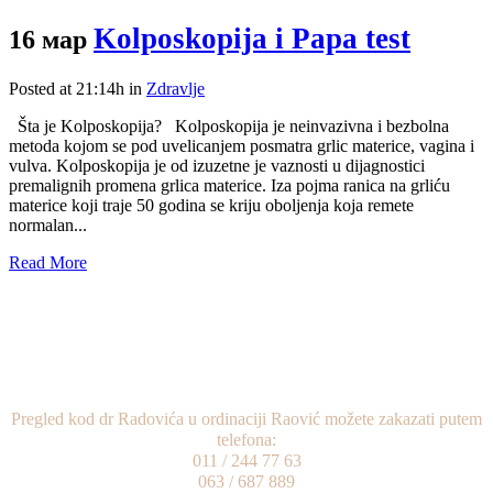
Kolposkopija i Papa test
16 мар
Posted at 21:14h
in
Zdravlje
Šta je Kolposkopija? Kolposkopija je neinvazivna i bezbolna
metoda kojom se pod uvelicanjem posmatra grlic materice, vagina i
vulva. Kolposkopija je od izuzetne je vaznosti u dijagnostici
premalignih promena grlica materice. Iza pojma ranica na grliću
materice koji traje 50 godina se kriju oboljenja koja remete
normalan...
Read More
Pregled kod dr Radovića u ordinaciji Raović možete zakazati putem
telefona:
011 / 244 77 63
063 / 687 889