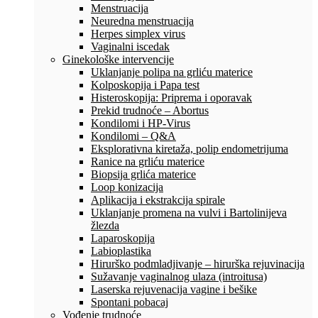
Menstruacija
Neuredna menstruacija
Herpes simplex virus
Vaginalni iscedak
Ginekološke intervencije
Uklanjanje polipa na grliću materice
Kolposkopija i Papa test
Histeroskopija: Priprema i oporavak
Prekid trudnoće – Abortus
Kondilomi i HP-Virus
Kondilomi – Q&A
Eksplorativna kiretaža, polip endometrijuma
Ranice na grliću materice
Biopsija grlića materice
Loop konizacija
Aplikacija i ekstrakcija spirale
Uklanjanje promena na vulvi i Bartolinijeva
žlezda
Laparoskopija
Labioplastika
Hirurško podmladjivanje – hirurška rejuvinacija
Sužavanje vaginalnog ulaza (introitusa)
Laserska rejuvenacija vagine i bešike
Spontani pobacaj
Vođenje trudnoće