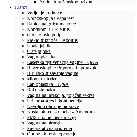
Arhitektura ženskog uživanja
Članci
Vodjenje trudnoće
Kolposkopija i Papa test
Ranice na grliću materice
Kondilomi i HP-Virus
Ginekološki polipi
Prekid trudnoće – Abortus
Upala jajnika
Ciste jajnika
Vaginoplastika
Laserska rejuvenacija vagine – Q&A
Histeroskopija: Priprema i oporavak
Hirurško sužavanje vagine
Miomi materice
Labioplastika – Q&A
Bol u stomaku
Vaginalna infekcija, pojačan sekret
Urinarna stres inkontinencija
Nevoljno oticanje mokraće
Izostanak menstruacije – Amenoreja
PMS i bolne menstruacije
Vaginalna hirurgija
Preoperativna priprema
Oporavak posle operacije