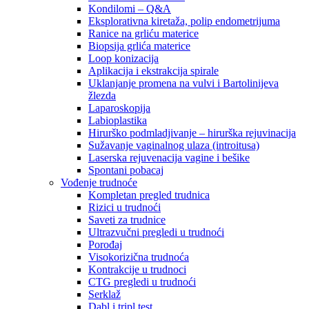
Kondilomi – Q&A
Eksplorativna kiretaža, polip endometrijuma
Ranice na grliću materice
Biopsija grlića materice
Loop konizacija
Aplikacija i ekstrakcija spirale
Uklanjanje promena na vulvi i Bartolinijeva
žlezda
Laparoskopija
Labioplastika
Hirurško podmladjivanje – hirurška rejuvinacija
Sužavanje vaginalnog ulaza (introitusa)
Laserska rejuvenacija vagine i bešike
Spontani pobacaj
Vođenje trudnoće
Kompletan pregled trudnica
Rizici u trudnoći
Saveti za trudnice
Ultrazvučni pregledi u trudnoći
Porođaj
Visokorizična trudnoća
Kontrakcije u trudnoci
CTG pregledi u trudnoći
Serklaž
Dabl i tripl test