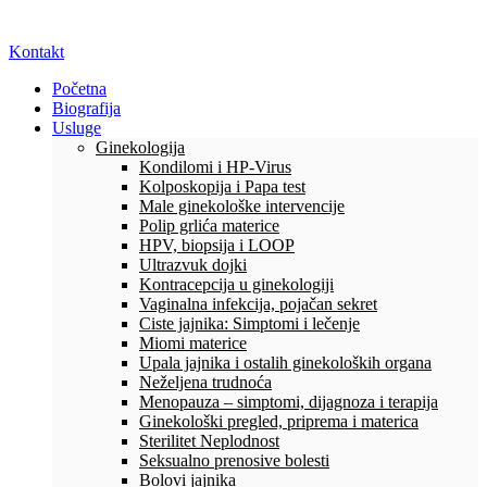
Kontakt
Početna
Biografija
Usluge
Ginekologija
Kondilomi i HP-Virus
Kolposkopija i Papa test
Male ginekološke intervencije
Polip grlića materice
HPV, biopsija i LOOP
Ultrazvuk dojki
Kontracepcija u ginekologiji
Vaginalna infekcija, pojačan sekret
Ciste jajnika: Simptomi i lečenje
Miomi materice
Upala jajnika i ostalih ginekoloških organa
Neželjena trudnoća
Menopauza – simptomi, dijagnoza i terapija
Ginekološki pregled, priprema i materica
Sterilitet Neplodnost
Seksualno prenosive bolesti
Bolovi jajnika