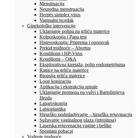
Menstruacija
Neuredna menstruacija
Herpes simplex virus
Vaginalni iscedak
Ginekološke intervencije
Uklanjanje polipa na grliću materice
Kolposkopija i Papa test
Histeroskopija: Priprema i oporavak
Prekid trudnoće – Abortus
Kondilomi i HP-Virus
Kondilomi – Q&A
Eksplorativna kiretaža, polip endometrijuma
Ranice na grliću materice
Biopsija grlića materice
Loop konizacija
Aplikacija i ekstrakcija spirale
Uklanjanje promena na vulvi i Bartolinijeva
žlezda
Laparoskopija
Labioplastika
Hirurško podmladjivanje – hirurška rejuvinacija
Sužavanje vaginalnog ulaza (introitusa)
Laserska rejuvenacija vagine i bešike
Spontani pobacaj
Vođenje trudnoće