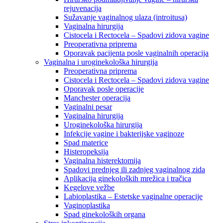
rejuvenacija
Sužavanje vaginalnog ulaza (introitusa)
Vaginalna hirurgija
Cistocela i Rectocela – Spadovi zidova vagine
Preoperativna priprema
Oporavak pacijenta posle vaginalnih operacija
Vaginalna i uroginekološka hirurgija
Preoperativna priprema
Cistocela i Rectocela – Spadovi zidova vagine
Oporavak posle operacije
Manchester operacija
Vaginalni pesar
Vaginalna hirurgija
Uroginekološka hirurgija
Infekcije vagine i bakterijske vaginoze
Spad materice
Histeropeksija
Vaginalna histerektomija
Spadovi prednjeg ili zadnjeg vaginalnog zida
Aplikacija ginekoloških mrežica i tračica
Kegelove vežbe
Labioplastika – Estetske vaginalne operacije
Vaginoplastika
Spad ginekoloških organa