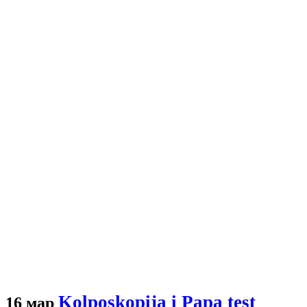
Kolposkopija i Papa test
16 мар