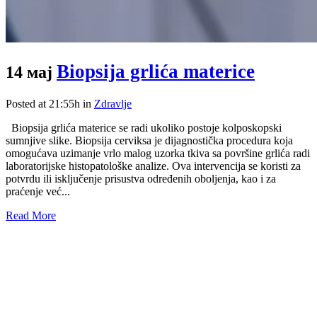
Biopsija grlića materice
14 мај
Posted at 21:55h
in
Zdravlje
Biopsija grlića materice se radi ukoliko postoje kolposkopski
sumnjive slike. Biopsija cerviksa je dijagnostička procedura koja
omogućava uzimanje vrlo malog uzorka tkiva sa površine grlića radi
laboratorijske histopatološke analize. Ova intervencija se koristi za
potvrdu ili isključenje prisustva određenih oboljenja, kao i za
praćenje već...
Read More