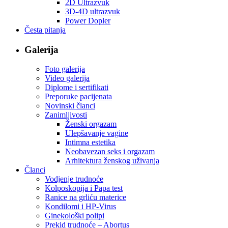
2D Ultrazvuk
3D-4D ultrazvuk
Power Dopler
Česta pitanja
Galerija
Foto galerija
Video galerija
Diplome i sertifikati
Preporuke pacijenata
Novinski članci
Zanimljivosti
Ženski orgazam
Ulepšavanje vagine
Intimna estetika
Neobavezan seks i orgazam
Arhitektura ženskog uživanja
Članci
Vodjenje trudnoće
Kolposkopija i Papa test
Ranice na grliću materice
Kondilomi i HP-Virus
Ginekološki polipi
Prekid trudnoće – Abortus