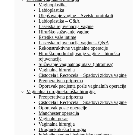
Vaginoplastika
Labioplastika
Ulepšavanje vagine – Svetski protokoli
Labioplastika – Q&A
Laserska rejuvenacija vagine
Hirurško sužavanje vagine
Estetika vaše intime
Laserska rejuvenacija vagine – Q&A
Rekonstruktivne vaginalne operacije
Hirurško podmladjivanje vagine – hirurška
rejuvenacija
Sužavanje vaginalnog ulaza (introitusa)
Vaginalna hirurgija
Cistocela i Rectocela – Spadovi zidova vagine
Preoperativna priprema
Oporavak pacijenta posle vaginalnih operacija
Vaginalna i uroginekološka hirurgija
Preoperativna priprema
Cistocela i Rectocela – Spadovi zidova vagine
Oporavak posle operacije
Manchester operacija
Vaginalni pesar
Vaginalna hirurgija
Uroginekološka hirurgija
Infekcije vagine i bakterijske vaginoze