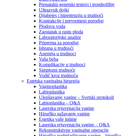
Prenatalni genetski testovi i trombofilije
Ultrazvuk dojki
Dijabetes i hipertenzija u trudnoći
Kontrakcije i prevremeni porodjaj
Plodova voda
Zaostatak u rastu ploda
Laboratorijske analize
Priprema za porodjaj
Ishrana u trudnoći
Anemija u trudnoci
Vaša beba
Komplikacije u trudnoci
Simptomi trudnoće
Vodič kroz trudnoću
Estetska vaginalna hirurgija
Vaginoplastika
Labioplastika
Ulepšavanje vagine – Svetski protokoli
Labioplastika – Q&A
Laserska rejuvenacija vagine
Hirurško sužavanje vagine
Estetika vaše intime
Laserska rejuvenacija vagine – Q&A
Rekonstruktivne vaginalne operacije
Hirurško podmladjivanje vagine – hirurška