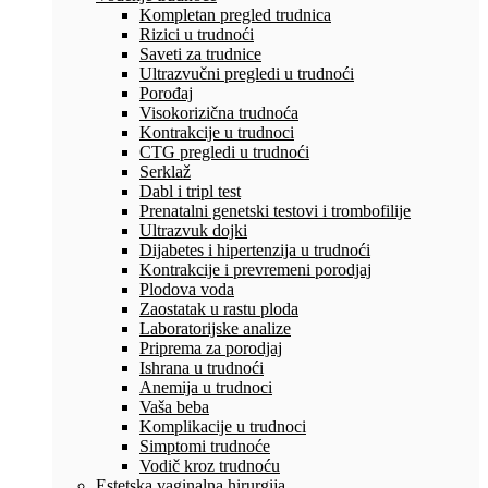
Kompletan pregled trudnica
Rizici u trudnoći
Saveti za trudnice
Ultrazvučni pregledi u trudnoći
Porođaj
Visokorizična trudnoća
Kontrakcije u trudnoci
CTG pregledi u trudnoći
Serklaž
Dabl i tripl test
Prenatalni genetski testovi i trombofilije
Ultrazvuk dojki
Dijabetes i hipertenzija u trudnoći
Kontrakcije i prevremeni porodjaj
Plodova voda
Zaostatak u rastu ploda
Laboratorijske analize
Priprema za porodjaj
Ishrana u trudnoći
Anemija u trudnoci
Vaša beba
Komplikacije u trudnoci
Simptomi trudnoće
Vodič kroz trudnoću
Estetska vaginalna hirurgija