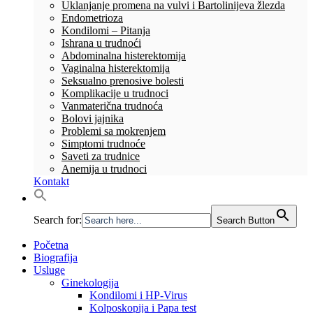
Uklanjanje promena na vulvi i Bartolinijeva žlezda
Endometrioza
Kondilomi – Pitanja
Ishrana u trudnoći
Abdominalna histerektomija
Vaginalna histerektomija
Seksualno prenosive bolesti
Komplikacije u trudnoci
Vanmaterična trudnoća
Bolovi jajnika
Problemi sa mokrenjem
Simptomi trudnoće
Saveti za trudnice
Anemija u trudnoci
Kontakt
Search for:
Search Button
Početna
Biografija
Usluge
Ginekologija
Kondilomi i HP-Virus
Kolposkopija i Papa test