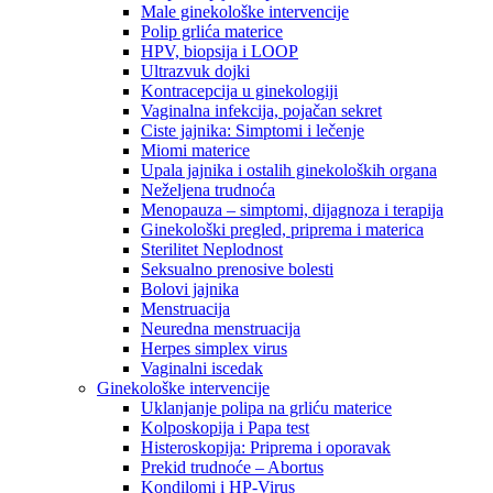
Male ginekološke intervencije
Polip grlića materice
HPV, biopsija i LOOP
Ultrazvuk dojki
Kontracepcija u ginekologiji
Vaginalna infekcija, pojačan sekret
Ciste jajnika: Simptomi i lečenje
Miomi materice
Upala jajnika i ostalih ginekoloških organa
Neželjena trudnoća
Menopauza – simptomi, dijagnoza i terapija
Ginekološki pregled, priprema i materica
Sterilitet Neplodnost
Seksualno prenosive bolesti
Bolovi jajnika
Menstruacija
Neuredna menstruacija
Herpes simplex virus
Vaginalni iscedak
Ginekološke intervencije
Uklanjanje polipa na grliću materice
Kolposkopija i Papa test
Histeroskopija: Priprema i oporavak
Prekid trudnoće – Abortus
Kondilomi i HP-Virus