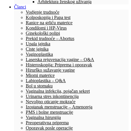
Arhitektura ženskog uživanja
Članci
Vodjenje trudnoće
Kolposkopija i Papa test
Ranice na grliću materice
Kondilomi i HP-Virus
Ginekološki polipi
Prekid trudnoće – Abortus
Upala jajnika
Ciste jajnika
Vaginoplastika
Laserska rejuvenacija vagine – Q&A
Histeroskopija: Priprema i oporavak
Hirurško sužavanje vagine
Miomi materice
Labioplastika – Q&A
Bol u stomaku
Vaginalna infekcija, pojačan sekret
Urinarna stres inkontinencija
Nevoljno oticanje mokraće
Izostanak menstruacije – Amenoreja
PMS i bolne menstruacije
Vaginalna hirurgija
Preoperativna priprema
Oporavak posle operacije