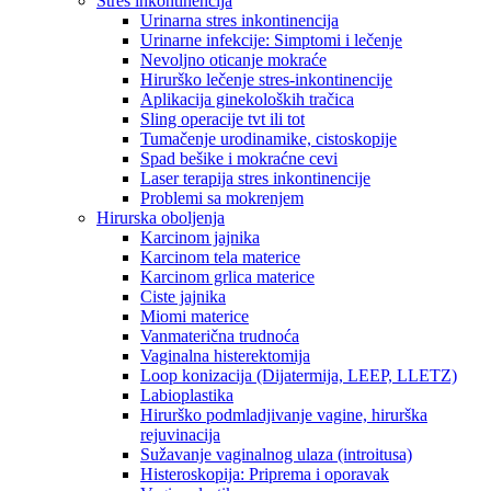
Stres inkontinencija
Urinarna stres inkontinencija
Urinarne infekcije: Simptomi i lečenje
Nevoljno oticanje mokraće
Hirurško lečenje stres-inkontinencije
Aplikacija ginekoloških tračica
Sling operacije tvt ili tot
Tumačenje urodinamike, cistoskopije
Spad bešike i mokraćne cevi
Laser terapija stres inkontinencije
Problemi sa mokrenjem
Hirurska oboljenja
Karcinom jajnika
Karcinom tela materice
Karcinom grlica materice
Ciste jajnika
Miomi materice
Vanmaterična trudnoća
Vaginalna histerektomija
Loop konizacija (Dijatermija, LEEP, LLETZ)
Labioplastika
Hirurško podmladjivanje vagine, hirurška
rejuvinacija
Sužavanje vaginalnog ulaza (introitusa)
Histeroskopija: Priprema i oporavak