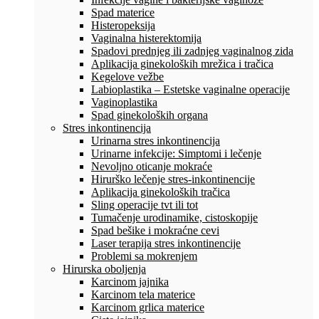
Spad materice
Histeropeksija
Vaginalna histerektomija
Spadovi prednjeg ili zadnjeg vaginalnog zida
Aplikacija ginekoloških mrežica i tračica
Kegelove vežbe
Labioplastika – Estetske vaginalne operacije
Vaginoplastika
Spad ginekoloških organa
Stres inkontinencija
Urinarna stres inkontinencija
Urinarne infekcije: Simptomi i lečenje
Nevoljno oticanje mokraće
Hirurško lečenje stres-inkontinencije
Aplikacija ginekoloških tračica
Sling operacije tvt ili tot
Tumačenje urodinamike, cistoskopije
Spad bešike i mokraćne cevi
Laser terapija stres inkontinencije
Problemi sa mokrenjem
Hirurska oboljenja
Karcinom jajnika
Karcinom tela materice
Karcinom grlica materice