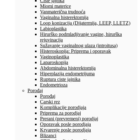
Ciste jajnika
Miomi materice
Vanmaterična trudnoća
Vaginalna histerektomija
Loop konizacija (Dijatermija, LEEP, LLETZ)
Labioplastika
Hirurško podmladjivanje vagine, hirurška
rejuvinacija
Sužavanje vaginalnog ulaza (introitusa)
Histeroskopija: Priprema i oporavak
Vaginoplastika
Laparoskopija
Abdominalna histerektomija
Hiperplazija endometrijuma
Ruptura ciste jajnika
Endometrioza
Porođaj
Porođaj
Carski rez
Komplikacije porodjaja
Priprema za porodjaj
Prerani (prevremeni) porodjaj
Oporavak posle porodjaja
Krvarenje posle porodjaja
Blizanci