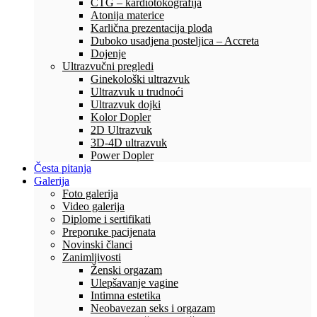
CTG – kardiotokografija
Atonija materice
Karlična prezentacija ploda
Duboko usadjena posteljica – Accreta
Dojenje
Ultrazvučni pregledi
Ginekološki ultrazvuk
Ultrazvuk u trudnoći
Ultrazvuk dojki
Kolor Dopler
2D Ultrazvuk
3D-4D ultrazvuk
Power Dopler
Česta pitanja
Galerija
Foto galerija
Video galerija
Diplome i sertifikati
Preporuke pacijenata
Novinski članci
Zanimljivosti
Ženski orgazam
Ulepšavanje vagine
Intimna estetika
Neobavezan seks i orgazam