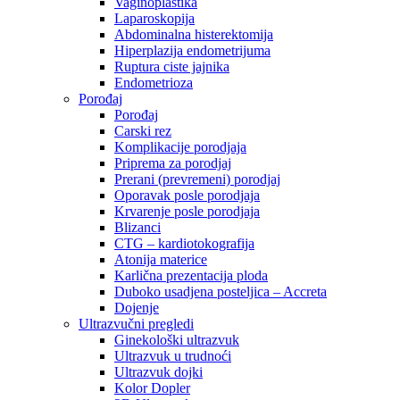
Vaginoplastika
Laparoskopija
Abdominalna histerektomija
Hiperplazija endometrijuma
Ruptura ciste jajnika
Endometrioza
Porođaj
Porođaj
Carski rez
Komplikacije porodjaja
Priprema za porodjaj
Prerani (prevremeni) porodjaj
Oporavak posle porodjaja
Krvarenje posle porodjaja
Blizanci
CTG – kardiotokografija
Atonija materice
Karlična prezentacija ploda
Duboko usadjena posteljica – Accreta
Dojenje
Ultrazvučni pregledi
Ginekološki ultrazvuk
Ultrazvuk u trudnoći
Ultrazvuk dojki
Kolor Dopler