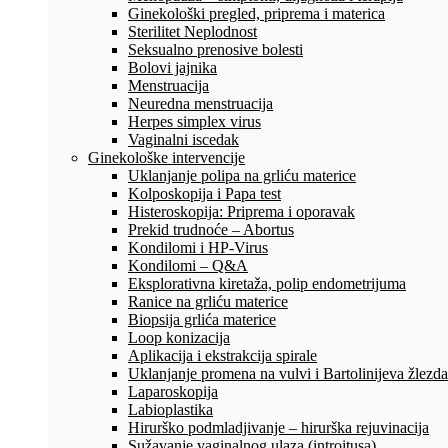
Ginekološki pregled, priprema i materica
Sterilitet Neplodnost
Seksualno prenosive bolesti
Bolovi jajnika
Menstruacija
Neuredna menstruacija
Herpes simplex virus
Vaginalni iscedak
Ginekološke intervencije
Uklanjanje polipa na grliću materice
Kolposkopija i Papa test
Histeroskopija: Priprema i oporavak
Prekid trudnoće – Abortus
Kondilomi i HP-Virus
Kondilomi – Q&A
Eksplorativna kiretaža, polip endometrijuma
Ranice na grliću materice
Biopsija grlića materice
Loop konizacija
Aplikacija i ekstrakcija spirale
Uklanjanje promena na vulvi i Bartolinijeva žlezda
Laparoskopija
Labioplastika
Hirurško podmladjivanje – hirurška rejuvinacija
Sužavanje vaginalnog ulaza (introitusa)