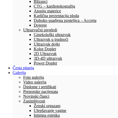
Blizanci
CTG – kardiotokografija
Atonija materice
Karlična prezentacija ploda
Duboko usadjena posteljica – Accreta
Dojenje
Ultrazvučni pregledi
Ginekološki ultrazvuk
Ultrazvuk u trudnoći
Ultrazvuk dojki
Kolor Dopler
2D Ultrazvuk
3D-4D ultrazvuk
Power Dopler
Česta pitanja
Galerija
Foto galerija
Video galerija
Diplome i sertifikati
Preporuke pacijenata
Novinski članci
Zanimljivosti
Ženski orgazam
Ulepšavanje vagine
Intimna estetika