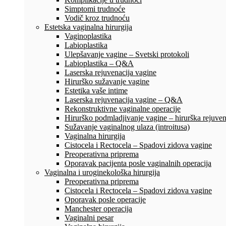
Simptomi trudnoće
Vodič kroz trudnoću
Estetska vaginalna hirurgija
Vaginoplastika
Labioplastika
Ulepšavanje vagine – Svetski protokoli
Labioplastika – Q&A
Laserska rejuvenacija vagine
Hirurško sužavanje vagine
Estetika vaše intime
Laserska rejuvenacija vagine – Q&A
Rekonstruktivne vaginalne operacije
Hirurško podmladjivanje vagine – hirurška rejuven
Sužavanje vaginalnog ulaza (introitusa)
Vaginalna hirurgija
Cistocela i Rectocela – Spadovi zidova vagine
Preoperativna priprema
Oporavak pacijenta posle vaginalnih operacija
Vaginalna i uroginekološka hirurgija
Preoperativna priprema
Cistocela i Rectocela – Spadovi zidova vagine
Oporavak posle operacije
Manchester operacija
Vaginalni pesar