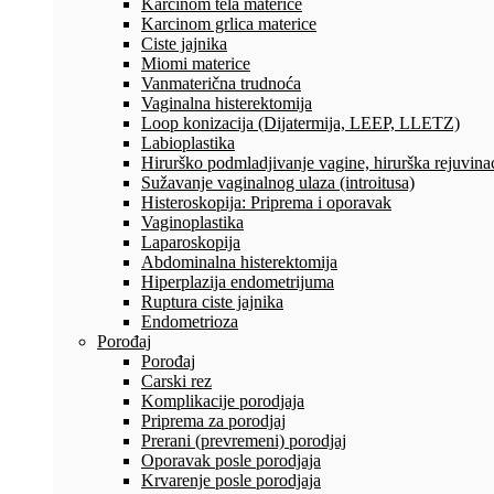
Karcinom tela materice
Karcinom grlica materice
Ciste jajnika
Miomi materice
Vanmaterična trudnoća
Vaginalna histerektomija
Loop konizacija (Dijatermija, LEEP, LLETZ)
Labioplastika
Hirurško podmladjivanje vagine, hirurška rejuvinac
Sužavanje vaginalnog ulaza (introitusa)
Histeroskopija: Priprema i oporavak
Vaginoplastika
Laparoskopija
Abdominalna histerektomija
Hiperplazija endometrijuma
Ruptura ciste jajnika
Endometrioza
Porođaj
Porođaj
Carski rez
Komplikacije porodjaja
Priprema za porodjaj
Prerani (prevremeni) porodjaj
Oporavak posle porodjaja
Krvarenje posle porodjaja