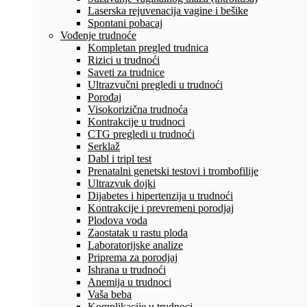
Laserska rejuvenacija vagine i bešike
Spontani pobacaj
Vođenje trudnoće
Kompletan pregled trudnica
Rizici u trudnoći
Saveti za trudnice
Ultrazvučni pregledi u trudnoći
Porođaj
Visokorizična trudnoća
Kontrakcije u trudnoci
CTG pregledi u trudnoći
Serklaž
Dabl i tripl test
Prenatalni genetski testovi i trombofilije
Ultrazvuk dojki
Dijabetes i hipertenzija u trudnoći
Kontrakcije i prevremeni porodjaj
Plodova voda
Zaostatak u rastu ploda
Laboratorijske analize
Priprema za porodjaj
Ishrana u trudnoći
Anemija u trudnoci
Vaša beba
Komplikacije u trudnoci