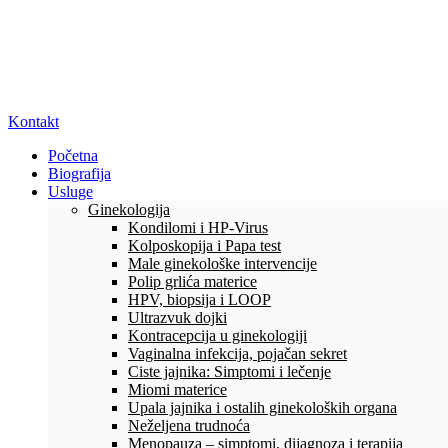
Kontakt
Početna
Biografija
Usluge
Ginekologija
Kondilomi i HP-Virus
Kolposkopija i Papa test
Male ginekološke intervencije
Polip grlića materice
HPV, biopsija i LOOP
Ultrazvuk dojki
Kontracepcija u ginekologiji
Vaginalna infekcija, pojačan sekret
Ciste jajnika: Simptomi i lečenje
Miomi materice
Upala jajnika i ostalih ginekoloških organa
Neželjena trudnoća
Menopauza – simptomi, dijagnoza i terapija