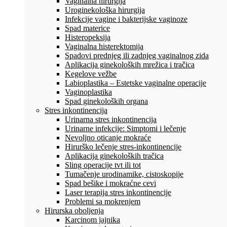
Vaginalna hirurgija
Uroginekološka hirurgija
Infekcije vagine i bakterijske vaginoze
Spad materice
Histeropeksija
Vaginalna histerektomija
Spadovi prednjeg ili zadnjeg vaginalnog zida
Aplikacija ginekoloških mrežica i tračica
Kegelove vežbe
Labioplastika – Estetske vaginalne operacije
Vaginoplastika
Spad ginekoloških organa
Stres inkontinencija
Urinarna stres inkontinencija
Urinarne infekcije: Simptomi i lečenje
Nevoljno oticanje mokraće
Hirurško lečenje stres-inkontinencije
Aplikacija ginekoloških tračica
Sling operacije tvt ili tot
Tumačenje urodinamike, cistoskopije
Spad bešike i mokraćne cevi
Laser terapija stres inkontinencije
Problemi sa mokrenjem
Hirurska oboljenja
Karcinom jajnika