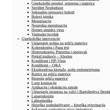
Ginekološki pregled, priprema i materica
Sterilitet Neplodnost
Seksualno prenosive bolesti
Bolovi jajnika
Menstruacija
Neuredna menstruacija
Herpes simplex virus
Vaginalni iscedak
Ginekološke intervencije
Uklanjanje polipa na grliću materice
Kolposkopija i Papa test
Histeroskopija: Priprema i oporavak
Prekid trudnoće – Abortus
Kondilomi i HP-Virus
Kondilomi – Q&A
Eksplorativna kiretaža, polip endometrijuma
Ranice na grliću materice
Biopsija grlića materice
Loop konizacija
Aplikacija i ekstrakcija spirale
Uklanjanje promena na vulvi i Bartolinijeva žlezda
Laparoskopija
Labioplastika
Hirurško podmladjivanje – hirurška rejuvinacija
Sužavanje vaginalnog ulaza (introitusa)