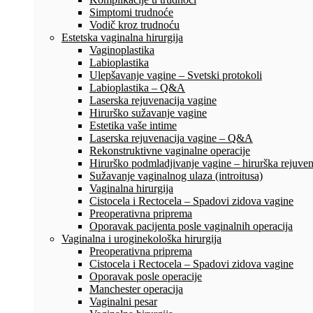
Simptomi trudnoće
Vodič kroz trudnoću
Estetska vaginalna hirurgija
Vaginoplastika
Labioplastika
Ulepšavanje vagine – Svetski protokoli
Labioplastika – Q&A
Laserska rejuvenacija vagine
Hirurško sužavanje vagine
Estetika vaše intime
Laserska rejuvenacija vagine – Q&A
Rekonstruktivne vaginalne operacije
Hirurško podmladjivanje vagine – hirurška rejuven
Sužavanje vaginalnog ulaza (introitusa)
Vaginalna hirurgija
Cistocela i Rectocela – Spadovi zidova vagine
Preoperativna priprema
Oporavak pacijenta posle vaginalnih operacija
Vaginalna i uroginekološka hirurgija
Preoperativna priprema
Cistocela i Rectocela – Spadovi zidova vagine
Oporavak posle operacije
Manchester operacija
Vaginalni pesar