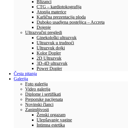
Blizanci
CTG – kardiotokografija
Atonija materice
Karlična prezentacija ploda
Duboko usadjena posteljica – Accreta
Dojenje
Ultrazvučni pregledi
Ginekološki ultrazvuk
Ultrazvuk u trudnoći
Ultrazvuk dojki
Kolor Dopler
2D Ultrazvuk
3D-4D ultrazvuk
Power Dopler
Česta pitanja
Galerija
Foto galerija
Video galerija
Diplome i sertifikati
Preporuke pacijenata
Novinski članci
Zanimljivosti
Ženski orgazam
Ulepšavanje vagine
Intimna estetika