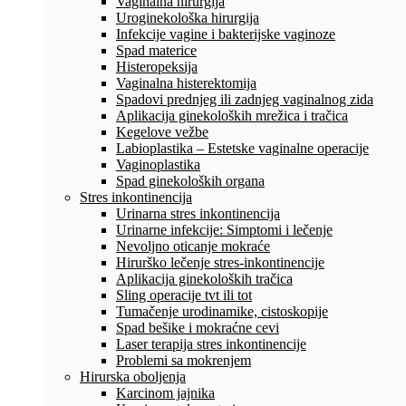
Vaginalna hirurgija
Uroginekološka hirurgija
Infekcije vagine i bakterijske vaginoze
Spad materice
Histeropeksija
Vaginalna histerektomija
Spadovi prednjeg ili zadnjeg vaginalnog zida
Aplikacija ginekoloških mrežica i tračica
Kegelove vežbe
Labioplastika – Estetske vaginalne operacije
Vaginoplastika
Spad ginekoloških organa
Stres inkontinencija
Urinarna stres inkontinencija
Urinarne infekcije: Simptomi i lečenje
Nevoljno oticanje mokraće
Hirurško lečenje stres-inkontinencije
Aplikacija ginekoloških tračica
Sling operacije tvt ili tot
Tumačenje urodinamike, cistoskopije
Spad bešike i mokraćne cevi
Laser terapija stres inkontinencije
Problemi sa mokrenjem
Hirurska oboljenja
Karcinom jajnika