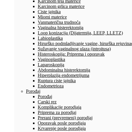
Karcinom tela materice
Karcinom grlica materice
Ciste jajnika
Miomi materice
Vanmaterična trudnoća
Vaginalna histerektomija
Loop konizacija (Dijatermija, LEEP, LLETZ)
Labioplastika
Hirurško podmladjivanje vagine, hirurška rejuvinac
Sužavanje vaginalnog ulaza (introitusa)
Histeroskopija: Priprema i oporavak
Vaginoplastika
Laparoskopija
Abdominalna histerektomija
Hiperplazija endometrijuma
Ruptura ciste jajnika
Endometrioza
Porođaj
Porođaj
Carski rez
Komplikacije porodjaja
Priprema za porodjaj
Prerani (prevremeni) porodjaj
Oporavak posle porodjaja
Krvarenje posle porodjaja