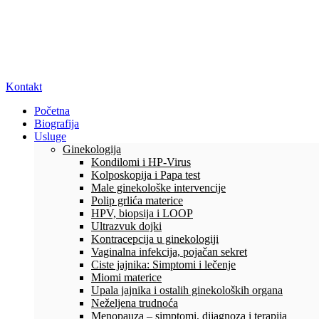
Kontakt
Početna
Biografija
Usluge
Ginekologija
Kondilomi i HP-Virus
Kolposkopija i Papa test
Male ginekološke intervencije
Polip grlića materice
HPV, biopsija i LOOP
Ultrazvuk dojki
Kontracepcija u ginekologiji
Vaginalna infekcija, pojačan sekret
Ciste jajnika: Simptomi i lečenje
Miomi materice
Upala jajnika i ostalih ginekoloških organa
Neželjena trudnoća
Menopauza – simptomi, dijagnoza i terapija