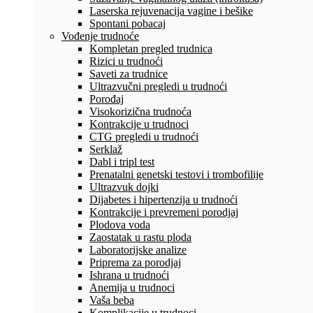
Laserska rejuvenacija vagine i bešike
Spontani pobacaj
Vođenje trudnoće
Kompletan pregled trudnica
Rizici u trudnoći
Saveti za trudnice
Ultrazvučni pregledi u trudnoći
Porođaj
Visokorizična trudnoća
Kontrakcije u trudnoci
CTG pregledi u trudnoći
Serklaž
Dabl i tripl test
Prenatalni genetski testovi i trombofilije
Ultrazvuk dojki
Dijabetes i hipertenzija u trudnoći
Kontrakcije i prevremeni porodjaj
Plodova voda
Zaostatak u rastu ploda
Laboratorijske analize
Priprema za porodjaj
Ishrana u trudnoći
Anemija u trudnoci
Vaša beba
Komplikacije u trudnoci