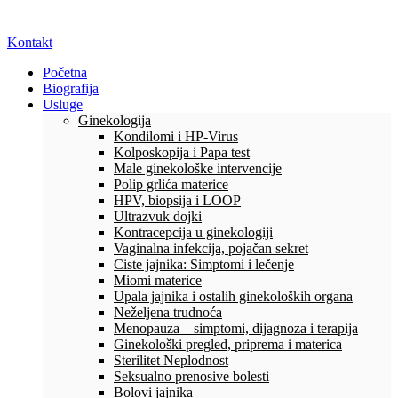
Kontakt
Početna
Biografija
Usluge
Ginekologija
Kondilomi i HP-Virus
Kolposkopija i Papa test
Male ginekološke intervencije
Polip grlića materice
HPV, biopsija i LOOP
Ultrazvuk dojki
Kontracepcija u ginekologiji
Vaginalna infekcija, pojačan sekret
Ciste jajnika: Simptomi i lečenje
Miomi materice
Upala jajnika i ostalih ginekoloških organa
Neželjena trudnoća
Menopauza – simptomi, dijagnoza i terapija
Ginekološki pregled, priprema i materica
Sterilitet Neplodnost
Seksualno prenosive bolesti
Bolovi jajnika