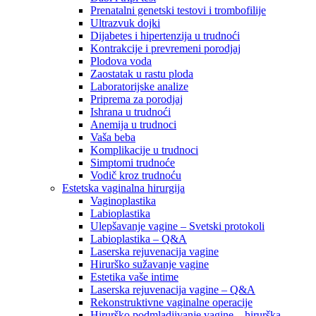
Prenatalni genetski testovi i trombofilije
Ultrazvuk dojki
Dijabetes i hipertenzija u trudnoći
Kontrakcije i prevremeni porodjaj
Plodova voda
Zaostatak u rastu ploda
Laboratorijske analize
Priprema za porodjaj
Ishrana u trudnoći
Anemija u trudnoci
Vaša beba
Komplikacije u trudnoci
Simptomi trudnoće
Vodič kroz trudnoću
Estetska vaginalna hirurgija
Vaginoplastika
Labioplastika
Ulepšavanje vagine – Svetski protokoli
Labioplastika – Q&A
Laserska rejuvenacija vagine
Hirurško sužavanje vagine
Estetika vaše intime
Laserska rejuvenacija vagine – Q&A
Rekonstruktivne vaginalne operacije
Hirurško podmladjivanje vagine – hirurška