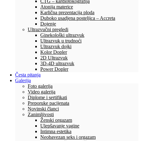
CTG – kardiotokografija
Atonija materice
Karlična prezentacija ploda
Duboko usadjena posteljica – Accreta
Dojenje
Ultrazvučni pregledi
Ginekološki ultrazvuk
Ultrazvuk u trudnoći
Ultrazvuk dojki
Kolor Dopler
2D Ultrazvuk
3D-4D ultrazvuk
Power Dopler
Česta pitanja
Galerija
Foto galerija
Video galerija
Diplome i sertifikati
Preporuke pacijenata
Novinski članci
Zanimljivosti
Ženski orgazam
Ulepšavanje vagine
Intimna estetika
Neobavezan seks i orgazam