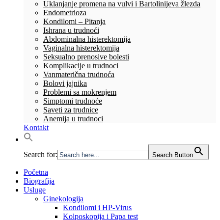
Uklanjanje promena na vulvi i Bartolinijeva žlezda
Endometrioza
Kondilomi – Pitanja
Ishrana u trudnoći
Abdominalna histerektomija
Vaginalna histerektomija
Seksualno prenosive bolesti
Komplikacije u trudnoci
Vanmaterična trudnoća
Bolovi jajnika
Problemi sa mokrenjem
Simptomi trudnoće
Saveti za trudnice
Anemija u trudnoci
Kontakt
Search for:
Search Button
Početna
Biografija
Usluge
Ginekologija
Kondilomi i HP-Virus
Kolposkopija i Papa test