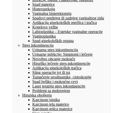
Spad materice
Histeropeksija
Vaginalna histerektomija
Spadovi prednjeg ili zadnjeg vaginalnog zida
Aplikacija ginekoloških mrežica i tračica
Kegelove vežbe
Labioplastika – Estetske vaginalne operacije
Vaginoplastika
Spad ginekoloških organa
Stres inkontinencija
Urinarna stres inkontinencija
Urinarne infekcije: Simptomi i lečenje
Nevoljno oticanje mokraće
Hirurško lečenje stres-inkontinencije
Aplikacija ginekoloških tračica
Sling operacije tvt ili tot
Tumačenje urodinamike, cistoskopije
Spad bešike i mokraćne cevi
Laser terapija stres inkontinencije
Problemi sa mokrenjem
Hirurska oboljenja
Karcinom jajnika
Karcinom tela materice
Karcinom grlica materice