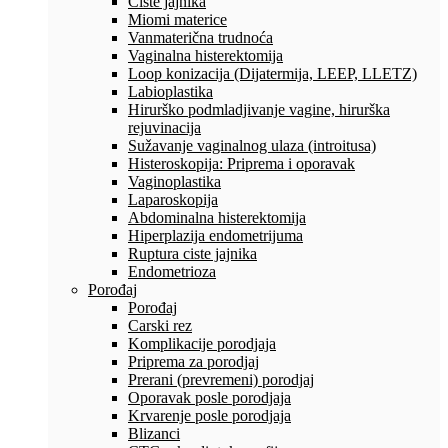
Ciste jajnika
Miomi materice
Vanmaterična trudnoća
Vaginalna histerektomija
Loop konizacija (Dijatermija, LEEP, LLETZ)
Labioplastika
Hirurško podmladjivanje vagine, hirurška
rejuvinacija
Sužavanje vaginalnog ulaza (introitusa)
Histeroskopija: Priprema i oporavak
Vaginoplastika
Laparoskopija
Abdominalna histerektomija
Hiperplazija endometrijuma
Ruptura ciste jajnika
Endometrioza
Porođaj
Porođaj
Carski rez
Komplikacije porodjaja
Priprema za porodjaj
Prerani (prevremeni) porodjaj
Oporavak posle porodjaja
Krvarenje posle porodjaja
Blizanci