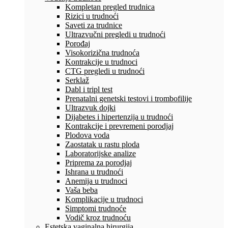
Kompletan pregled trudnica
Rizici u trudnoći
Saveti za trudnice
Ultrazvučni pregledi u trudnoći
Porođaj
Visokorizična trudnoća
Kontrakcije u trudnoci
CTG pregledi u trudnoći
Serklaž
Dabl i tripl test
Prenatalni genetski testovi i trombofilije
Ultrazvuk dojki
Dijabetes i hipertenzija u trudnoći
Kontrakcije i prevremeni porodjaj
Plodova voda
Zaostatak u rastu ploda
Laboratorijske analize
Priprema za porodjaj
Ishrana u trudnoći
Anemija u trudnoci
Vaša beba
Komplikacije u trudnoci
Simptomi trudnoće
Vodič kroz trudnoću
Estetska vaginalna hirurgija