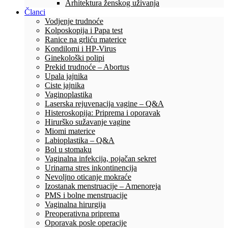
Arhitektura ženskog uživanja
Članci
Vodjenje trudnoće
Kolposkopija i Papa test
Ranice na grliću materice
Kondilomi i HP-Virus
Ginekološki polipi
Prekid trudnoće – Abortus
Upala jajnika
Ciste jajnika
Vaginoplastika
Laserska rejuvenacija vagine – Q&A
Histeroskopija: Priprema i oporavak
Hirurško sužavanje vagine
Miomi materice
Labioplastika – Q&A
Bol u stomaku
Vaginalna infekcija, pojačan sekret
Urinarna stres inkontinencija
Nevoljno oticanje mokraće
Izostanak menstruacije – Amenoreja
PMS i bolne menstruacije
Vaginalna hirurgija
Preoperativna priprema
Oporavak posle operacije