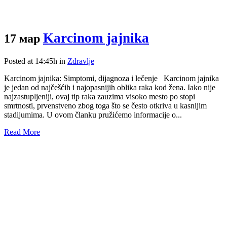
Karcinom jajnika
17 мар
Posted at 14:45h
in
Zdravlje
Karcinom jajnika: Simptomi, dijagnoza i lečenje Karcinom jajnika
je jedan od najčešćih i najopasnijih oblika raka kod žena. Iako nije
najzastupljeniji, ovaj tip raka zauzima visoko mesto po stopi
smrtnosti, prvenstveno zbog toga što se često otkriva u kasnijim
stadijumima. U ovom članku pružićemo informacije o...
Read More