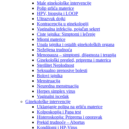
Male ginekološke intervencije
Polip grlića materice
HPV, biopsija i LOOP
Ultrazvuk dojki
Kontracepcija u ginekologiji
Vaginalna infekcija, pojačan sekret
Ciste jajnika: Simptomi i lečenje
Miomi materice
Upala jajnika i ostalih ginekoloških organa
Neželjena trudnoća
Menopauza – simptomi, dijagnoza i terapija
Ginekološki pregled, priprema i materica
Sterilitet Neplodnost
Seksualno prenosive bolesti
Bolovi jajnika
Menstruacija
Neuredna menstruacija
Herpes simplex virus
Vaginalni iscedak
Ginekološke intervencije
Uklanjanje polipa na grliću materice
Kolposkopija i Papa test
Histeroskopija: Priprema i oporavak
Prekid trudnoće – Abortus
Kondilomi i HP-Virus