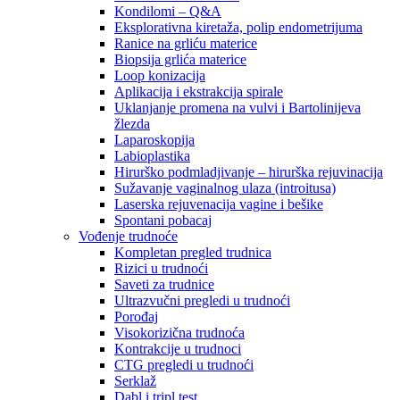
Kondilomi – Q&A
Eksplorativna kiretaža, polip endometrijuma
Ranice na grliću materice
Biopsija grlića materice
Loop konizacija
Aplikacija i ekstrakcija spirale
Uklanjanje promena na vulvi i Bartolinijeva
žlezda
Laparoskopija
Labioplastika
Hirurško podmladjivanje – hirurška rejuvinacija
Sužavanje vaginalnog ulaza (introitusa)
Laserska rejuvenacija vagine i bešike
Spontani pobacaj
Vođenje trudnoće
Kompletan pregled trudnica
Rizici u trudnoći
Saveti za trudnice
Ultrazvučni pregledi u trudnoći
Porođaj
Visokorizična trudnoća
Kontrakcije u trudnoci
CTG pregledi u trudnoći
Serklaž
Dabl i tripl test