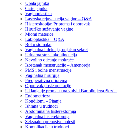
Upala jajnika
Ciste jajnika
Vaginoplastika
Laserska rejuvenacija vagine – Q&A
Histeroskopija: Priprema i oporavak
Hirurško sužavanje vagine
Miomi materice
Labioplastika – Q&A
Bol u stomaku
Vaginalna infekcija, pojačan sekret
Urinarna stres inkontinencija
Nevoljno oticanje mokraće
Izostanak menstruacije – Amenoreja
PMS i bolne menstruacije
Vaginalna hirurgija
Preoperativna priprema
Oporavak posle operacije
Uklanjanje promena na vulvi i Bartolinijeva žlezda
Endometrioza
Kondilomi – Pitanja
Ishrana u trudnoći
Abdominalna histerektomija
Vaginalna histerektomija
Seksualno prenosive bolesti
Komplikacije u trudnoci