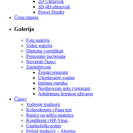
2D Ultrazvuk
3D-4D ultrazvuk
Power Dopler
Česta pitanja
Galerija
Foto galerija
Video galerija
Diplome i sertifikati
Preporuke pacijenata
Novinski članci
Zanimljivosti
Ženski orgazam
Ulepšavanje vagine
Intimna estetika
Neobavezan seks i orgazam
Arhitektura ženskog uživanja
Članci
Vodjenje trudnoće
Kolposkopija i Papa test
Ranice na grliću materice
Kondilomi i HP-Virus
Ginekološki polipi
Prekid trudnoće – Abortus