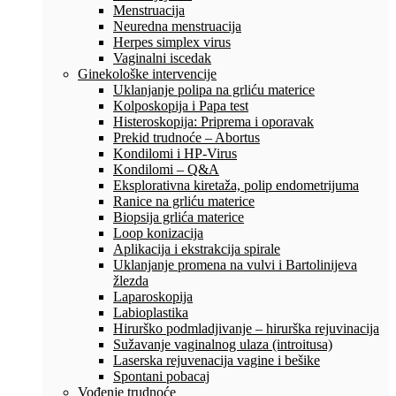
Menstruacija
Neuredna menstruacija
Herpes simplex virus
Vaginalni iscedak
Ginekološke intervencije
Uklanjanje polipa na grliću materice
Kolposkopija i Papa test
Histeroskopija: Priprema i oporavak
Prekid trudnoće – Abortus
Kondilomi i HP-Virus
Kondilomi – Q&A
Eksplorativna kiretaža, polip endometrijuma
Ranice na grliću materice
Biopsija grlića materice
Loop konizacija
Aplikacija i ekstrakcija spirale
Uklanjanje promena na vulvi i Bartolinijeva
žlezda
Laparoskopija
Labioplastika
Hirurško podmladjivanje – hirurška rejuvinacija
Sužavanje vaginalnog ulaza (introitusa)
Laserska rejuvenacija vagine i bešike
Spontani pobacaj
Vođenje trudnoće