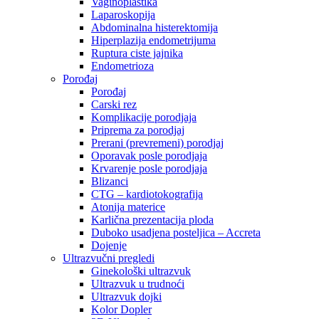
Vaginoplastika
Laparoskopija
Abdominalna histerektomija
Hiperplazija endometrijuma
Ruptura ciste jajnika
Endometrioza
Porođaj
Porođaj
Carski rez
Komplikacije porodjaja
Priprema za porodjaj
Prerani (prevremeni) porodjaj
Oporavak posle porodjaja
Krvarenje posle porodjaja
Blizanci
CTG – kardiotokografija
Atonija materice
Karlična prezentacija ploda
Duboko usadjena posteljica – Accreta
Dojenje
Ultrazvučni pregledi
Ginekološki ultrazvuk
Ultrazvuk u trudnoći
Ultrazvuk dojki
Kolor Dopler