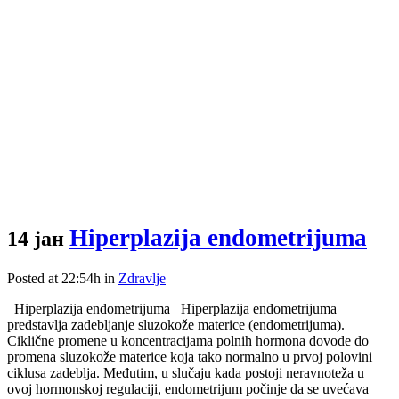
Hiperplazija endometrijuma
14 јан
Posted at 22:54h
in
Zdravlje
Hiperplazija endometrijuma Hiperplazija endometrijuma
predstavlja zadebljanje sluzokože materice (endometrijuma).
Ciklične promene u koncentracijama polnih hormona dovode do
promena sluzokože materice koja tako normalno u prvoj polovini
ciklusa zadeblja. Međutim, u slučaju kada postoji neravnoteža u
ovoj hormonskoj regulaciji, endometrijum počinje da se uvećava