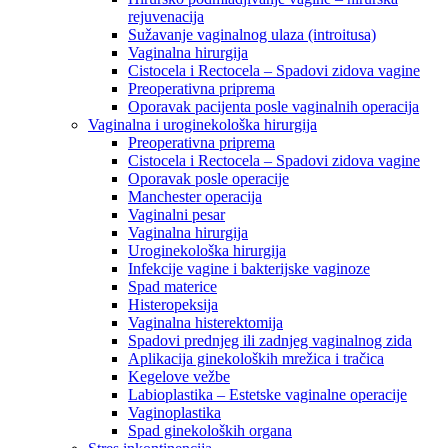
rejuvenacija
Sužavanje vaginalnog ulaza (introitusa)
Vaginalna hirurgija
Cistocela i Rectocela – Spadovi zidova vagine
Preoperativna priprema
Oporavak pacijenta posle vaginalnih operacija
Vaginalna i uroginekološka hirurgija
Preoperativna priprema
Cistocela i Rectocela – Spadovi zidova vagine
Oporavak posle operacije
Manchester operacija
Vaginalni pesar
Vaginalna hirurgija
Uroginekološka hirurgija
Infekcije vagine i bakterijske vaginoze
Spad materice
Histeropeksija
Vaginalna histerektomija
Spadovi prednjeg ili zadnjeg vaginalnog zida
Aplikacija ginekoloških mrežica i tračica
Kegelove vežbe
Labioplastika – Estetske vaginalne operacije
Vaginoplastika
Spad ginekoloških organa