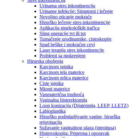
Stres inkontinencija
Urinarna stres inkontinencija
Urinarne infekcije: Simptomi i lečenje
Nevoljno oticanje mokraće
Hirurško lečenje stres-inkontinencije
Aplikacija ginekoloških tračica
Sling operacije tvt ili tot
Tumačenje urodinamike, cistoskopije
Spad bešike i mokraćne cevi
Laser terapija stres inkontinencije
Problemi sa mokrenjem
Hirurska oboljenja
Karcinom jajnika
Karcinom tela materice
Karcinom grlica materice
Ciste jajnika
Miomi materice
Vanmaterična trudnoća
Vaginalna histerektomija
Loop konizacija (Dijatermija, LEEP, LLETZ)
Labioplastika
Hirurško podmladjivanje vagine, hirurška
rejuvinacija
Sužavanje vaginalnog ulaza (introitusa)
Histeroskopija: Priprema i oporavak