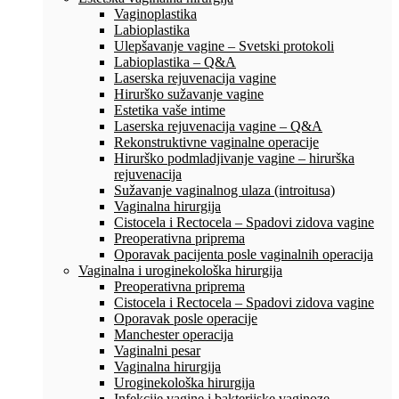
Vaginoplastika
Labioplastika
Ulepšavanje vagine – Svetski protokoli
Labioplastika – Q&A
Laserska rejuvenacija vagine
Hirurško sužavanje vagine
Estetika vaše intime
Laserska rejuvenacija vagine – Q&A
Rekonstruktivne vaginalne operacije
Hirurško podmladjivanje vagine – hirurška
rejuvenacija
Sužavanje vaginalnog ulaza (introitusa)
Vaginalna hirurgija
Cistocela i Rectocela – Spadovi zidova vagine
Preoperativna priprema
Oporavak pacijenta posle vaginalnih operacija
Vaginalna i uroginekološka hirurgija
Preoperativna priprema
Cistocela i Rectocela – Spadovi zidova vagine
Oporavak posle operacije
Manchester operacija
Vaginalni pesar
Vaginalna hirurgija
Uroginekološka hirurgija
Infekcije vagine i bakterijske vaginoze