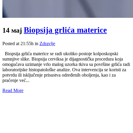
Biopsija grlića materice
14 мај
Posted at 21:55h
in
Zdravlje
Biopsija grlića materice se radi ukoliko postoje kolposkopski
sumnjive slike. Biopsija cerviksa je dijagnostička procedura koja
omogućava uzimanje vrlo malog uzorka tkiva sa površine grlića radi
laboratorijske histopatološke analize. Ova intervencija se koristi za
potvrdu ili isključenje prisustva određenih oboljenja, kao i za
praćenje već...
Read More