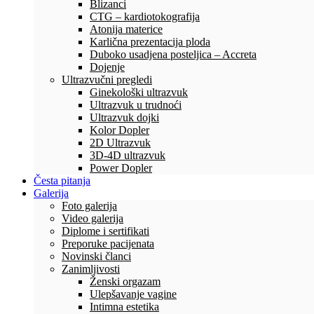
Blizanci
CTG – kardiotokografija
Atonija materice
Karlična prezentacija ploda
Duboko usadjena posteljica – Accreta
Dojenje
Ultrazvučni pregledi
Ginekološki ultrazvuk
Ultrazvuk u trudnoći
Ultrazvuk dojki
Kolor Dopler
2D Ultrazvuk
3D-4D ultrazvuk
Power Dopler
Česta pitanja
Galerija
Foto galerija
Video galerija
Diplome i sertifikati
Preporuke pacijenata
Novinski članci
Zanimljivosti
Ženski orgazam
Ulepšavanje vagine
Intimna estetika