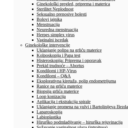
Ginekološki pregled, priprema i materica
Sterilitet Neplodnost
Seksualno prenosive bolesti
Bolovi jajnika
Menstruacija
Neuredna menstruacija
Herpes simplex virus
Vaginalni iscedak
Ginekološke intervencije
Uklanjanje polipa na grliću materice
Kolposkopija i Papa test
Histeroskopija: Priprema i oporavak
Prekid trudnoće – Abortus
Kondilomi i HP-Virus
Kondilomi – Q&A
Eksplorativna kiretaža, polip endometrijuma
Ranice na grliću materice
Biopsija grlića materice
Loop konizacija
Aplikacija i ekstrakcija spirale
Uklanjanje promena na vulvi i Bartolinijeva žlezda
Laparoskopija
Labioplastika
Hirurško podmladjivanje – hirurška rejuvinacija
Sužavanje vaginalnog ulaza (introitusa)