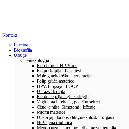
Kontakt
Početna
Biografija
Usluge
Ginekologija
Kondilomi i HP-Virus
Kolposkopija i Papa test
Male ginekološke intervencije
Polip grlića materice
HPV, biopsija i LOOP
Ultrazvuk dojki
Kontracepcija u ginekologiji
Vaginalna infekcija, pojačan sekret
Ciste jajnika: Simptomi i lečenje
Miomi materice
Upala jajnika i ostalih ginekoloških organa
Neželjena trudnoća
Menopauza – simptomi, dijagnoza i terapija