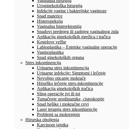
Vaginalna hirurgija
Uroginekološka hirurgija
Infekcije vagine i bakterijske vaginoze
Spad materice
Histeropeksija
Vaginalna histerektomija
Spadovi prednjeg ili zadnjeg vaginalnog zida
Aplikacija ginekoloških mrežica i tračica
Kegelove vežbe
Labioplastika – Estetske vaginalne operacije
Vaginoplastika
Spad ginekoloških organa
Stres inkontinencija
Urinarna stres inkontinencija
Urinarne infekcije: Simptomi i lečenje
Nevoljno oticanje mokraće
Hirurško lečenje stres-inkontinencije
Aplikacija ginekoloških tračica
Sling operacije tvt ili tot
Tumačenje urodinamike, cistoskopije
Spad bešike i mokraćne cevi
Laser terapija stres inkontinencije
Problemi sa mokrenjem
Hirurska oboljenja
Karcinom jajnika