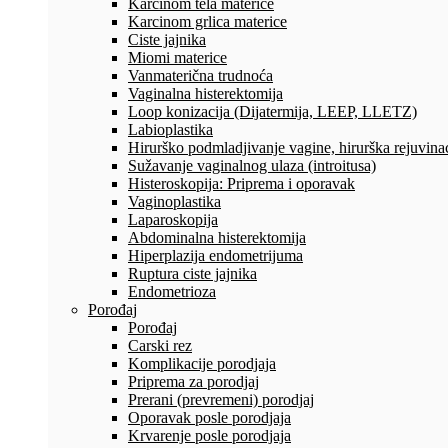
Karcinom tela materice
Karcinom grlica materice
Ciste jajnika
Miomi materice
Vanmaterična trudnoća
Vaginalna histerektomija
Loop konizacija (Dijatermija, LEEP, LLETZ)
Labioplastika
Hirurško podmladjivanje vagine, hirurška rejuvinac
Sužavanje vaginalnog ulaza (introitusa)
Histeroskopija: Priprema i oporavak
Vaginoplastika
Laparoskopija
Abdominalna histerektomija
Hiperplazija endometrijuma
Ruptura ciste jajnika
Endometrioza
Porođaj
Porođaj
Carski rez
Komplikacije porodjaja
Priprema za porodjaj
Prerani (prevremeni) porodjaj
Oporavak posle porodjaja
Krvarenje posle porodjaja