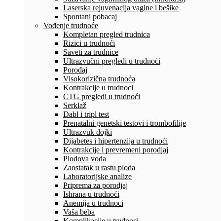
Laserska rejuvenacija vagine i bešike
Spontani pobacaj
Vođenje trudnoće
Kompletan pregled trudnica
Rizici u trudnoći
Saveti za trudnice
Ultrazvučni pregledi u trudnoći
Porođaj
Visokorizična trudnoća
Kontrakcije u trudnoci
CTG pregledi u trudnoći
Serklaž
Dabl i tripl test
Prenatalni genetski testovi i trombofilije
Ultrazvuk dojki
Dijabetes i hipertenzija u trudnoći
Kontrakcije i prevremeni porodjaj
Plodova voda
Zaostatak u rastu ploda
Laboratorijske analize
Priprema za porodjaj
Ishrana u trudnoći
Anemija u trudnoci
Vaša beba
Komplikacije u trudnoci