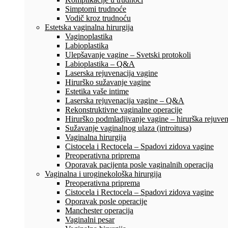
Simptomi trudnoće
Vodič kroz trudnoću
Estetska vaginalna hirurgija
Vaginoplastika
Labioplastika
Ulepšavanje vagine – Svetski protokoli
Labioplastika – Q&A
Laserska rejuvenacija vagine
Hirurško sužavanje vagine
Estetika vaše intime
Laserska rejuvenacija vagine – Q&A
Rekonstruktivne vaginalne operacije
Hirurško podmladjivanje vagine – hirurška rejuven
Sužavanje vaginalnog ulaza (introitusa)
Vaginalna hirurgija
Cistocela i Rectocela – Spadovi zidova vagine
Preoperativna priprema
Oporavak pacijenta posle vaginalnih operacija
Vaginalna i uroginekološka hirurgija
Preoperativna priprema
Cistocela i Rectocela – Spadovi zidova vagine
Oporavak posle operacije
Manchester operacija
Vaginalni pesar