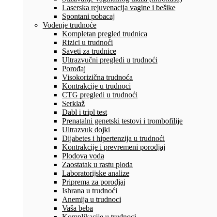
Laserska rejuvenacija vagine i bešike
Spontani pobacaj
Vođenje trudnoće
Kompletan pregled trudnica
Rizici u trudnoći
Saveti za trudnice
Ultrazvučni pregledi u trudnoći
Porođaj
Visokorizična trudnoća
Kontrakcije u trudnoci
CTG pregledi u trudnoći
Serklaž
Dabl i tripl test
Prenatalni genetski testovi i trombofilije
Ultrazvuk dojki
Dijabetes i hipertenzija u trudnoći
Kontrakcije i prevremeni porodjaj
Plodova voda
Zaostatak u rastu ploda
Laboratorijske analize
Priprema za porodjaj
Ishrana u trudnoći
Anemija u trudnoci
Vaša beba
Komplikacije u trudnoci