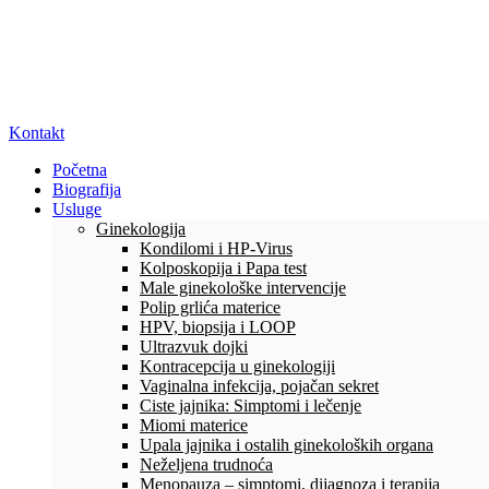
Kontakt
Početna
Biografija
Usluge
Ginekologija
Kondilomi i HP-Virus
Kolposkopija i Papa test
Male ginekološke intervencije
Polip grlića materice
HPV, biopsija i LOOP
Ultrazvuk dojki
Kontracepcija u ginekologiji
Vaginalna infekcija, pojačan sekret
Ciste jajnika: Simptomi i lečenje
Miomi materice
Upala jajnika i ostalih ginekoloških organa
Neželjena trudnoća
Menopauza – simptomi, dijagnoza i terapija