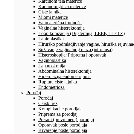
Karcinom tela materice
Karcinom grlica materice
Ciste jajnika
Miomi materice
Vanmaterična trudnoća
Vaginalna histerektomija
Loop konizacija (Dijatermija, LEEP, LLETZ)
Labioplastika
Hirurško podmladjivanje vagine, hirurška rejuvinac
Sužavanje vaginalnog ulaza (introitusa)
Histeroskopija: Priprema i oporavak
Vaginoplastika
Laparoskopija
Abdominalna histerektomija
Hiperplazija endometrijuma
Ruptura ciste jajnika
Endometrioza
Porođaj
Porođaj
Carski rez
Komplikacije porodjaja
Priprema za porodjaj
Prerani (prevremeni) porodjaj
Oporavak posle porodjaja
Krvarenje posle porodjaja