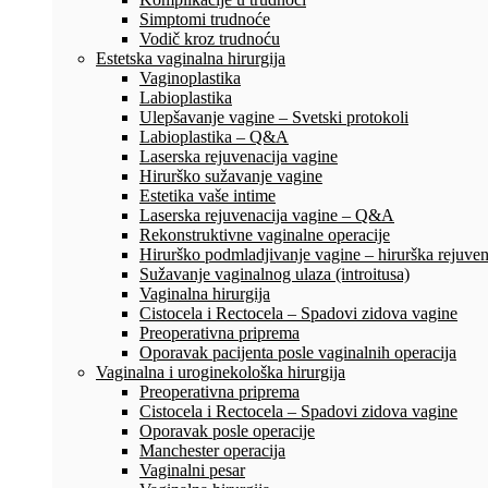
Simptomi trudnoće
Vodič kroz trudnoću
Estetska vaginalna hirurgija
Vaginoplastika
Labioplastika
Ulepšavanje vagine – Svetski protokoli
Labioplastika – Q&A
Laserska rejuvenacija vagine
Hirurško sužavanje vagine
Estetika vaše intime
Laserska rejuvenacija vagine – Q&A
Rekonstruktivne vaginalne operacije
Hirurško podmladjivanje vagine – hirurška rejuven
Sužavanje vaginalnog ulaza (introitusa)
Vaginalna hirurgija
Cistocela i Rectocela – Spadovi zidova vagine
Preoperativna priprema
Oporavak pacijenta posle vaginalnih operacija
Vaginalna i uroginekološka hirurgija
Preoperativna priprema
Cistocela i Rectocela – Spadovi zidova vagine
Oporavak posle operacije
Manchester operacija
Vaginalni pesar