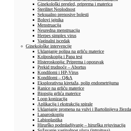
Ginekološki pregled, priprema i materica
Sterilitet Neplodnost
Seksualno prenosive bolesti
Bolovi jajnika
Menstruacija
Neuredna menstruacija
Herpes simplex virus
Vaginalni iscedak
Ginekološke intervencije
Uklanjanje polipa na grliću materice
Kolposkopija i Papa test
Histeroskopija: Priprema i oporavak
Prekid trudnoće – Abortus
Kondilomi i HP-Virus
Kondilomi – Q&A
Eksplorativna kiretaža, polip endometrijuma
Ranice na grliću materice
Biopsija grlića materice
Loop konizacija
Aplikacija i ekstrakcija spirale
Uklanjanje promena na vulvi i Bartolinijeva žlezda
Laparoskopija
Labioplastika
Hirurško podmladjivanje – hirurška rejuvinacija
Sužavanje vaginalnog ulaza (introitusa)