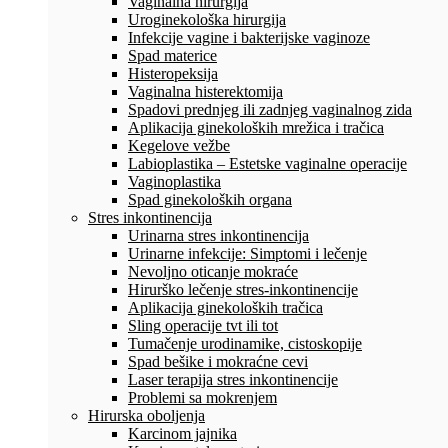
Vaginalna hirurgija
Uroginekološka hirurgija
Infekcije vagine i bakterijske vaginoze
Spad materice
Histeropeksija
Vaginalna histerektomija
Spadovi prednjeg ili zadnjeg vaginalnog zida
Aplikacija ginekoloških mrežica i tračica
Kegelove vežbe
Labioplastika – Estetske vaginalne operacije
Vaginoplastika
Spad ginekoloških organa
Stres inkontinencija
Urinarna stres inkontinencija
Urinarne infekcije: Simptomi i lečenje
Nevoljno oticanje mokraće
Hirurško lečenje stres-inkontinencije
Aplikacija ginekoloških tračica
Sling operacije tvt ili tot
Tumačenje urodinamike, cistoskopije
Spad bešike i mokraćne cevi
Laser terapija stres inkontinencije
Problemi sa mokrenjem
Hirurska oboljenja
Karcinom jajnika