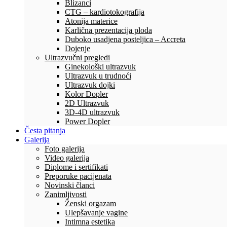
Blizanci
CTG – kardiotokografija
Atonija materice
Karlična prezentacija ploda
Duboko usadjena posteljica – Accreta
Dojenje
Ultrazvučni pregledi
Ginekološki ultrazvuk
Ultrazvuk u trudnoći
Ultrazvuk dojki
Kolor Dopler
2D Ultrazvuk
3D-4D ultrazvuk
Power Dopler
Česta pitanja
Galerija
Foto galerija
Video galerija
Diplome i sertifikati
Preporuke pacijenata
Novinski članci
Zanimljivosti
Ženski orgazam
Ulepšavanje vagine
Intimna estetika