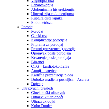
Vaginoplastika
Laparoskopija
Abdominalna histerektomija
Hiperplazija endometrijuma
Ruptura ciste jajnika
Endometrioza
Porođaj
Porođaj
Carski rez
Komplikacije porodjaja
Priprema za porodjaj
Prerani (prevremeni) porodjaj
Oporavak posle porodjaja
Krvarenje posle porodjaja
Blizanci
CTG – kardiotokografija
Atonija materice
Karlična prezentacija ploda
Duboko usadjena posteljica – Accreta
Dojenje
Ultrazvučni pregledi
Ginekološki ultrazvuk
Ultrazvuk u trudnoći
Ultrazvuk dojki
Kolor Dopler