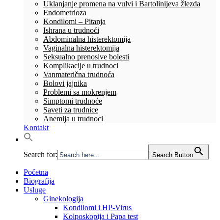
Uklanjanje promena na vulvi i Bartolinijeva žlezda
Endometrioza
Kondilomi – Pitanja
Ishrana u trudnoći
Abdominalna histerektomija
Vaginalna histerektomija
Seksualno prenosive bolesti
Komplikacije u trudnoci
Vanmaterična trudnoća
Bolovi jajnika
Problemi sa mokrenjem
Simptomi trudnoće
Saveti za trudnice
Anemija u trudnoci
Kontakt
Search for:
Search Button
Početna
Biografija
Usluge
Ginekologija
Kondilomi i HP-Virus
Kolposkopija i Papa test