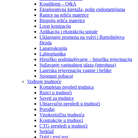
Kondilomi – Q&A
Eksplorativna kiretaža, polip endometrijuma
Ranice na grliću materice
Biopsija grlića materice
Loop konizacija
Aplikacija i ekstrakcija spirale
Uklanjanje promena na vulvi i Bartolinijeva
žlezda
Laparoskopija
Labioplastika
Hirurško podmladjivanje – hirurška rejuvinacija
Sužavanje vaginalnog ulaza (introitusa)
Laserska rejuvenacija vagine i bešike
Spontani pobacaj
Vođenje trudnoće
Kompletan pregled trudnica
Rizici u trudnoći
Saveti za trudnice
Ultrazvučni pregledi u trudnoći
Porođaj
Visokorizična trudnoća
Kontrakcije u trudnoci
CTG pregledi u trudnoći
Serklaž
Dabl i tripl test