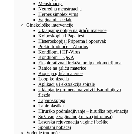
Menstruacija
Neuredna menstruacija
Herpes simplex virus
Vaginalni iscedak
Ginekološke intervencije
Uklanjanje polipa na grliću materice
Kolposkopija i Papa test
Histeroskopija: Priprema i oporavak
Prekid trudnoće – Abortus
Kondilomi i HP-Virus
Kondilomi – Q&A
Eksplorativna kiretaža, polip endometrijuma
Ranice na grliću materice
Biopsija grlića materice
Loop konizacija
Aplikacija i ekstrakcija spirale
Uklanjanje promena na vulvi i Bartolinijeva
žlezda
Laparoskopija
Labioplastika
Hirurško podmladjivanje – hirurška rejuvinacija
Sužavanje vaginalnog ulaza (introitusa)
Laserska rejuvenacija vagine i bešike
Spontani pobacaj
Vođenje trudnoće