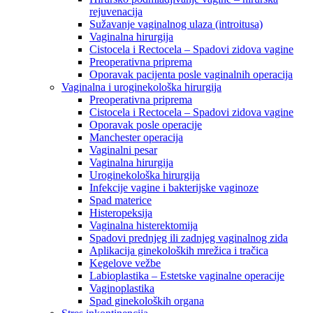
rejuvenacija
Sužavanje vaginalnog ulaza (introitusa)
Vaginalna hirurgija
Cistocela i Rectocela – Spadovi zidova vagine
Preoperativna priprema
Oporavak pacijenta posle vaginalnih operacija
Vaginalna i uroginekološka hirurgija
Preoperativna priprema
Cistocela i Rectocela – Spadovi zidova vagine
Oporavak posle operacije
Manchester operacija
Vaginalni pesar
Vaginalna hirurgija
Uroginekološka hirurgija
Infekcije vagine i bakterijske vaginoze
Spad materice
Histeropeksija
Vaginalna histerektomija
Spadovi prednjeg ili zadnjeg vaginalnog zida
Aplikacija ginekoloških mrežica i tračica
Kegelove vežbe
Labioplastika – Estetske vaginalne operacije
Vaginoplastika
Spad ginekoloških organa