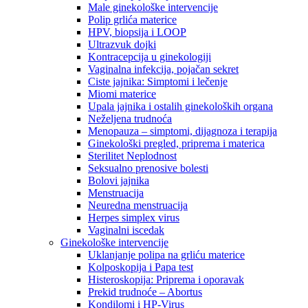
Male ginekološke intervencije
Polip grlića materice
HPV, biopsija i LOOP
Ultrazvuk dojki
Kontracepcija u ginekologiji
Vaginalna infekcija, pojačan sekret
Ciste jajnika: Simptomi i lečenje
Miomi materice
Upala jajnika i ostalih ginekoloških organa
Neželjena trudnoća
Menopauza – simptomi, dijagnoza i terapija
Ginekološki pregled, priprema i materica
Sterilitet Neplodnost
Seksualno prenosive bolesti
Bolovi jajnika
Menstruacija
Neuredna menstruacija
Herpes simplex virus
Vaginalni iscedak
Ginekološke intervencije
Uklanjanje polipa na grliću materice
Kolposkopija i Papa test
Histeroskopija: Priprema i oporavak
Prekid trudnoće – Abortus
Kondilomi i HP-Virus