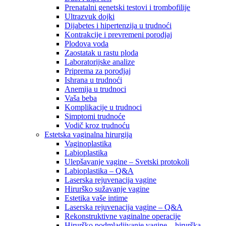
Prenatalni genetski testovi i trombofilije
Ultrazvuk dojki
Dijabetes i hipertenzija u trudnoći
Kontrakcije i prevremeni porodjaj
Plodova voda
Zaostatak u rastu ploda
Laboratorijske analize
Priprema za porodjaj
Ishrana u trudnoći
Anemija u trudnoci
Vaša beba
Komplikacije u trudnoci
Simptomi trudnoće
Vodič kroz trudnoću
Estetska vaginalna hirurgija
Vaginoplastika
Labioplastika
Ulepšavanje vagine – Svetski protokoli
Labioplastika – Q&A
Laserska rejuvenacija vagine
Hirurško sužavanje vagine
Estetika vaše intime
Laserska rejuvenacija vagine – Q&A
Rekonstruktivne vaginalne operacije
Hirurško podmladjivanje vagine – hirurška