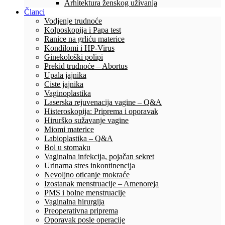
Arhitektura ženskog uživanja
Članci
Vodjenje trudnoće
Kolposkopija i Papa test
Ranice na grliću materice
Kondilomi i HP-Virus
Ginekološki polipi
Prekid trudnoće – Abortus
Upala jajnika
Ciste jajnika
Vaginoplastika
Laserska rejuvenacija vagine – Q&A
Histeroskopija: Priprema i oporavak
Hirurško sužavanje vagine
Miomi materice
Labioplastika – Q&A
Bol u stomaku
Vaginalna infekcija, pojačan sekret
Urinarna stres inkontinencija
Nevoljno oticanje mokraće
Izostanak menstruacije – Amenoreja
PMS i bolne menstruacije
Vaginalna hirurgija
Preoperativna priprema
Oporavak posle operacije