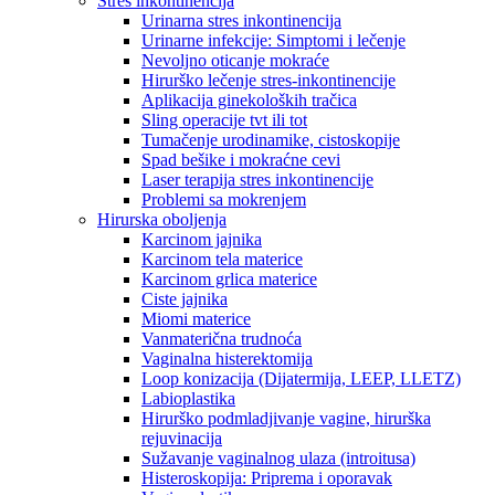
Stres inkontinencija
Urinarna stres inkontinencija
Urinarne infekcije: Simptomi i lečenje
Nevoljno oticanje mokraće
Hirurško lečenje stres-inkontinencije
Aplikacija ginekoloških tračica
Sling operacije tvt ili tot
Tumačenje urodinamike, cistoskopije
Spad bešike i mokraćne cevi
Laser terapija stres inkontinencije
Problemi sa mokrenjem
Hirurska oboljenja
Karcinom jajnika
Karcinom tela materice
Karcinom grlica materice
Ciste jajnika
Miomi materice
Vanmaterična trudnoća
Vaginalna histerektomija
Loop konizacija (Dijatermija, LEEP, LLETZ)
Labioplastika
Hirurško podmladjivanje vagine, hirurška
rejuvinacija
Sužavanje vaginalnog ulaza (introitusa)
Histeroskopija: Priprema i oporavak