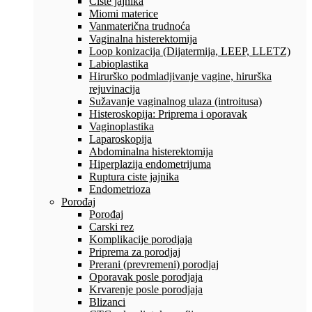
Ciste jajnika
Miomi materice
Vanmaterična trudnoća
Vaginalna histerektomija
Loop konizacija (Dijatermija, LEEP, LLETZ)
Labioplastika
Hirurško podmladjivanje vagine, hirurška
rejuvinacija
Sužavanje vaginalnog ulaza (introitusa)
Histeroskopija: Priprema i oporavak
Vaginoplastika
Laparoskopija
Abdominalna histerektomija
Hiperplazija endometrijuma
Ruptura ciste jajnika
Endometrioza
Porođaj
Porođaj
Carski rez
Komplikacije porodjaja
Priprema za porodjaj
Prerani (prevremeni) porodjaj
Oporavak posle porodjaja
Krvarenje posle porodjaja
Blizanci