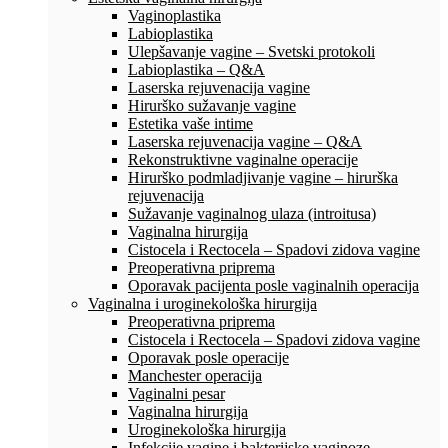
Vaginoplastika
Labioplastika
Ulepšavanje vagine – Svetski protokoli
Labioplastika – Q&A
Laserska rejuvenacija vagine
Hirurško sužavanje vagine
Estetika vaše intime
Laserska rejuvenacija vagine – Q&A
Rekonstruktivne vaginalne operacije
Hirurško podmladjivanje vagine – hirurška
rejuvenacija
Sužavanje vaginalnog ulaza (introitusa)
Vaginalna hirurgija
Cistocela i Rectocela – Spadovi zidova vagine
Preoperativna priprema
Oporavak pacijenta posle vaginalnih operacija
Vaginalna i uroginekološka hirurgija
Preoperativna priprema
Cistocela i Rectocela – Spadovi zidova vagine
Oporavak posle operacije
Manchester operacija
Vaginalni pesar
Vaginalna hirurgija
Uroginekološka hirurgija
Infekcije vagine i bakterijske vaginoze