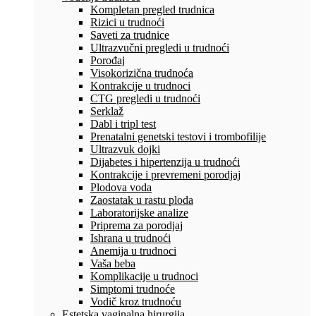
Kompletan pregled trudnica
Rizici u trudnoći
Saveti za trudnice
Ultrazvučni pregledi u trudnoći
Porođaj
Visokorizična trudnoća
Kontrakcije u trudnoci
CTG pregledi u trudnoći
Serklaž
Dabl i tripl test
Prenatalni genetski testovi i trombofilije
Ultrazvuk dojki
Dijabetes i hipertenzija u trudnoći
Kontrakcije i prevremeni porodjaj
Plodova voda
Zaostatak u rastu ploda
Laboratorijske analize
Priprema za porodjaj
Ishrana u trudnoći
Anemija u trudnoci
Vaša beba
Komplikacije u trudnoci
Simptomi trudnoće
Vodič kroz trudnoću
Estetska vaginalna hirurgija