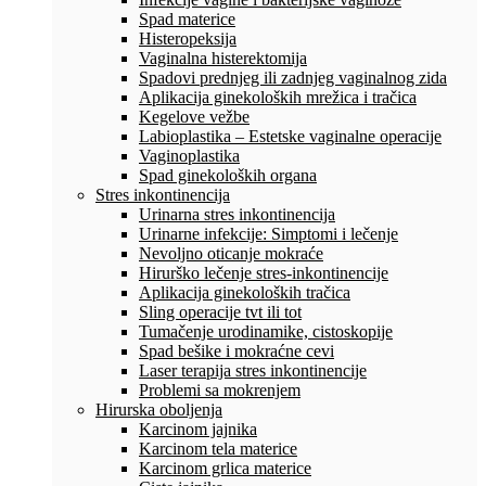
Spad materice
Histeropeksija
Vaginalna histerektomija
Spadovi prednjeg ili zadnjeg vaginalnog zida
Aplikacija ginekoloških mrežica i tračica
Kegelove vežbe
Labioplastika – Estetske vaginalne operacije
Vaginoplastika
Spad ginekoloških organa
Stres inkontinencija
Urinarna stres inkontinencija
Urinarne infekcije: Simptomi i lečenje
Nevoljno oticanje mokraće
Hirurško lečenje stres-inkontinencije
Aplikacija ginekoloških tračica
Sling operacije tvt ili tot
Tumačenje urodinamike, cistoskopije
Spad bešike i mokraćne cevi
Laser terapija stres inkontinencije
Problemi sa mokrenjem
Hirurska oboljenja
Karcinom jajnika
Karcinom tela materice
Karcinom grlica materice