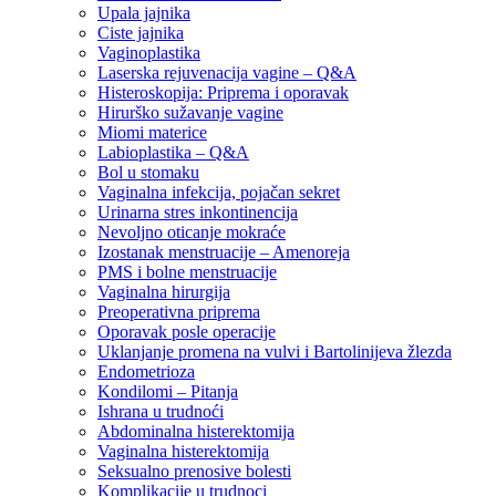
Upala jajnika
Ciste jajnika
Vaginoplastika
Laserska rejuvenacija vagine – Q&A
Histeroskopija: Priprema i oporavak
Hirurško sužavanje vagine
Miomi materice
Labioplastika – Q&A
Bol u stomaku
Vaginalna infekcija, pojačan sekret
Urinarna stres inkontinencija
Nevoljno oticanje mokraće
Izostanak menstruacije – Amenoreja
PMS i bolne menstruacije
Vaginalna hirurgija
Preoperativna priprema
Oporavak posle operacije
Uklanjanje promena na vulvi i Bartolinijeva žlezda
Endometrioza
Kondilomi – Pitanja
Ishrana u trudnoći
Abdominalna histerektomija
Vaginalna histerektomija
Seksualno prenosive bolesti
Komplikacije u trudnoci