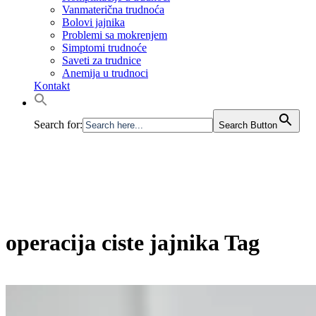
Vanmaterična trudnoća
Bolovi jajnika
Problemi sa mokrenjem
Simptomi trudnoće
Saveti za trudnice
Anemija u trudnoci
Kontakt
Search for:
Search Button
operacija ciste jajnika Tag