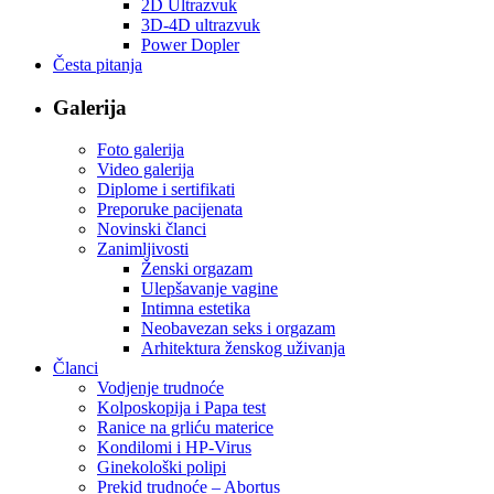
2D Ultrazvuk
3D-4D ultrazvuk
Power Dopler
Česta pitanja
Galerija
Foto galerija
Video galerija
Diplome i sertifikati
Preporuke pacijenata
Novinski članci
Zanimljivosti
Ženski orgazam
Ulepšavanje vagine
Intimna estetika
Neobavezan seks i orgazam
Arhitektura ženskog uživanja
Članci
Vodjenje trudnoće
Kolposkopija i Papa test
Ranice na grliću materice
Kondilomi i HP-Virus
Ginekološki polipi
Prekid trudnoće – Abortus