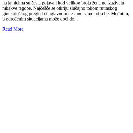
na jajnicima su česta pojava i kod velikog broja žena ne izazivaju
nikakve tegobe. Najčešće se otkriju slučajno tokom rutinskog
ginekološkog pregleda i uglavnom nestanu same od sebe. Međutim,
u određenim situacijama može doći do...
Read More