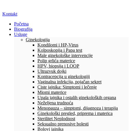
Kontakt
Početna
Biografija
Usluge
Ginekologija
Kondilomi i HP-Virus
Kolposkopija i Papa test
Male ginekološke intervencije
Polip grlića materice
HPV, biopsija i LOOP
Ultrazvuk dojki
Kontracepcija u ginekologiji
Vaginalna infekcija, pojačan sekret
Ciste jajnika: Simptomi i lečenje
Miomi materice
Upala jajnika i ostalih ginekoloških organa
Neželjena trudnoća
Menopauza – simptomi, dijagnoza i terapija
Ginekološki pregled, priprema i materica
Sterilitet Neplodnost
Seksualno prenosive bolesti
Bolovi jajnika