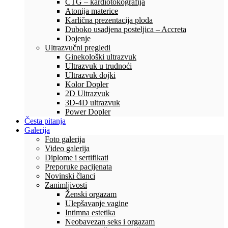
CTG – kardiotokografija
Atonija materice
Karlična prezentacija ploda
Duboko usadjena posteljica – Accreta
Dojenje
Ultrazvučni pregledi
Ginekološki ultrazvuk
Ultrazvuk u trudnoći
Ultrazvuk dojki
Kolor Dopler
2D Ultrazvuk
3D-4D ultrazvuk
Power Dopler
Česta pitanja
Galerija
Foto galerija
Video galerija
Diplome i sertifikati
Preporuke pacijenata
Novinski članci
Zanimljivosti
Ženski orgazam
Ulepšavanje vagine
Intimna estetika
Neobavezan seks i orgazam