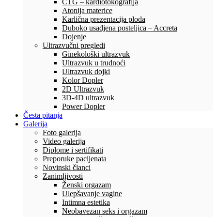
CTG – kardiotokografija
Atonija materice
Karlična prezentacija ploda
Duboko usadjena posteljica – Accreta
Dojenje
Ultrazvučni pregledi
Ginekološki ultrazvuk
Ultrazvuk u trudnoći
Ultrazvuk dojki
Kolor Dopler
2D Ultrazvuk
3D-4D ultrazvuk
Power Dopler
Česta pitanja
Galerija
Foto galerija
Video galerija
Diplome i sertifikati
Preporuke pacijenata
Novinski članci
Zanimljivosti
Ženski orgazam
Ulepšavanje vagine
Intimna estetika
Neobavezan seks i orgazam