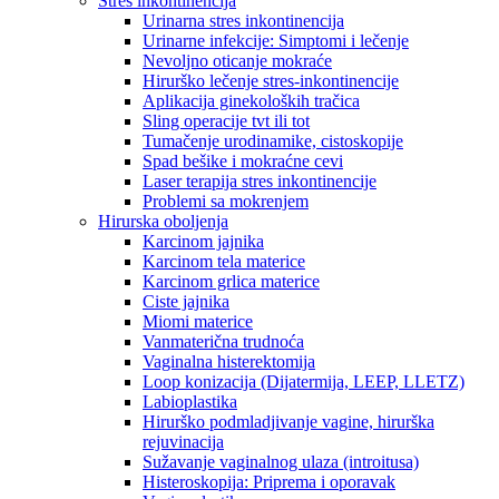
Stres inkontinencija
Urinarna stres inkontinencija
Urinarne infekcije: Simptomi i lečenje
Nevoljno oticanje mokraće
Hirurško lečenje stres-inkontinencije
Aplikacija ginekoloških tračica
Sling operacije tvt ili tot
Tumačenje urodinamike, cistoskopije
Spad bešike i mokraćne cevi
Laser terapija stres inkontinencije
Problemi sa mokrenjem
Hirurska oboljenja
Karcinom jajnika
Karcinom tela materice
Karcinom grlica materice
Ciste jajnika
Miomi materice
Vanmaterična trudnoća
Vaginalna histerektomija
Loop konizacija (Dijatermija, LEEP, LLETZ)
Labioplastika
Hirurško podmladjivanje vagine, hirurška
rejuvinacija
Sužavanje vaginalnog ulaza (introitusa)
Histeroskopija: Priprema i oporavak