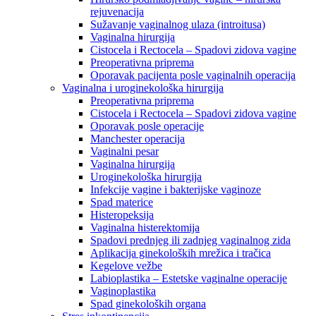
rejuvenacija
Sužavanje vaginalnog ulaza (introitusa)
Vaginalna hirurgija
Cistocela i Rectocela – Spadovi zidova vagine
Preoperativna priprema
Oporavak pacijenta posle vaginalnih operacija
Vaginalna i uroginekološka hirurgija
Preoperativna priprema
Cistocela i Rectocela – Spadovi zidova vagine
Oporavak posle operacije
Manchester operacija
Vaginalni pesar
Vaginalna hirurgija
Uroginekološka hirurgija
Infekcije vagine i bakterijske vaginoze
Spad materice
Histeropeksija
Vaginalna histerektomija
Spadovi prednjeg ili zadnjeg vaginalnog zida
Aplikacija ginekoloških mrežica i tračica
Kegelove vežbe
Labioplastika – Estetske vaginalne operacije
Vaginoplastika
Spad ginekoloških organa