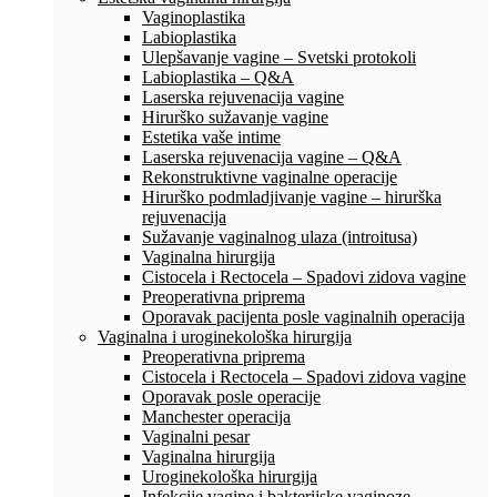
Vaginoplastika
Labioplastika
Ulepšavanje vagine – Svetski protokoli
Labioplastika – Q&A
Laserska rejuvenacija vagine
Hirurško sužavanje vagine
Estetika vaše intime
Laserska rejuvenacija vagine – Q&A
Rekonstruktivne vaginalne operacije
Hirurško podmladjivanje vagine – hirurška
rejuvenacija
Sužavanje vaginalnog ulaza (introitusa)
Vaginalna hirurgija
Cistocela i Rectocela – Spadovi zidova vagine
Preoperativna priprema
Oporavak pacijenta posle vaginalnih operacija
Vaginalna i uroginekološka hirurgija
Preoperativna priprema
Cistocela i Rectocela – Spadovi zidova vagine
Oporavak posle operacije
Manchester operacija
Vaginalni pesar
Vaginalna hirurgija
Uroginekološka hirurgija
Infekcije vagine i bakterijske vaginoze