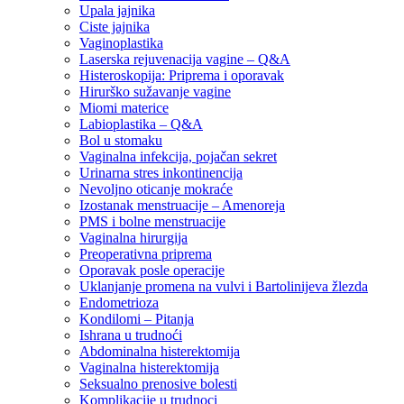
Upala jajnika
Ciste jajnika
Vaginoplastika
Laserska rejuvenacija vagine – Q&A
Histeroskopija: Priprema i oporavak
Hirurško sužavanje vagine
Miomi materice
Labioplastika – Q&A
Bol u stomaku
Vaginalna infekcija, pojačan sekret
Urinarna stres inkontinencija
Nevoljno oticanje mokraće
Izostanak menstruacije – Amenoreja
PMS i bolne menstruacije
Vaginalna hirurgija
Preoperativna priprema
Oporavak posle operacije
Uklanjanje promena na vulvi i Bartolinijeva žlezda
Endometrioza
Kondilomi – Pitanja
Ishrana u trudnoći
Abdominalna histerektomija
Vaginalna histerektomija
Seksualno prenosive bolesti
Komplikacije u trudnoci