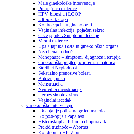
Male ginekološke intervencije
Polip grlića materice
HPV, biopsija i LOOP
Ultrazvuk dojki
Kontracepcija u ginekologiji
Vaginalna infekcija, pojačan sekret
Ciste jajnika: Simptomi i lečenje
Miomi materice
Upala jajnika i ostalih ginekoloških organa
Neželjena trudnoća
Menopauza – simptomi, dijagnoza i terapija
Ginekološki pregled, priprema i materica
Sterilitet Neplodnost
Seksualno prenosive bolesti
Bolovi jajnika
Menstruacija
Neuredna menstruacija
Herpes simplex virus
Vaginalni iscedak
Ginekološke intervencije
Uklanjanje polipa na grliću materice
Kolposkopija i Papa test
Histeroskopija: Priprema i oporavak
Prekid trudnoće – Abortus
Kondilomi i HP-Virus