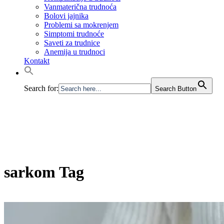
Vanmaterična trudnoća
Bolovi jajnika
Problemi sa mokrenjem
Simptomi trudnoće
Saveti za trudnice
Anemija u trudnoci
Kontakt
Search for:
Search Button
sarkom Tag