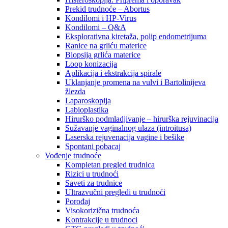
Prekid trudnoće – Abortus
Kondilomi i HP-Virus
Kondilomi – Q&A
Eksplorativna kiretaža, polip endometrijuma
Ranice na grliću materice
Biopsija grlića materice
Loop konizacija
Aplikacija i ekstrakcija spirale
Uklanjanje promena na vulvi i Bartolinijeva
žlezda
Laparoskopija
Labioplastika
Hirurško podmladjivanje – hirurška rejuvinacija
Sužavanje vaginalnog ulaza (introitusa)
Laserska rejuvenacija vagine i bešike
Spontani pobacaj
Vođenje trudnoće
Kompletan pregled trudnica
Rizici u trudnoći
Saveti za trudnice
Ultrazvučni pregledi u trudnoći
Porođaj
Visokorizična trudnoća
Kontrakcije u trudnoci