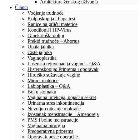
Arhitektura ženskog uživanja
Članci
Vodjenje trudnoće
Kolposkopija i Papa test
Ranice na grliću materice
Kondilomi i HP-Virus
Ginekološki polipi
Prekid trudnoće – Abortus
Upala jajnika
Ciste jajnika
Vaginoplastika
Laserska rejuvenacija vagine – Q&A
Histeroskopija: Priprema i oporavak
Hirurško sužavanje vagine
Miomi materice
Labioplastika – Q&A
Bol u stomaku
Vaginalna infekcija, pojačan sekret
Urinarna stres inkontinencija
Nevoljno oticanje mokraće
Izostanak menstruacije – Amenoreja
PMS i bolne menstruacije
Vaginalna hirurgija
Preoperativna priprema
Oporavak posle operacije