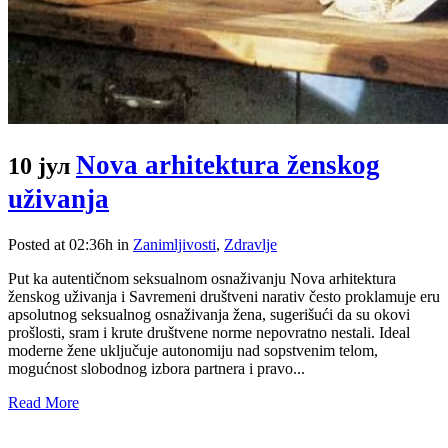
Nova arhitektura ženskog
10 јул
uživanja
Posted at 02:36h
in
Zanimljivosti
,
Zdravlje
Put ka autentičnom seksualnom osnaživanju Nova arhitektura
ženskog uživanja i Savremeni društveni narativ često proklamuje eru
apsolutnog seksualnog osnaživanja žena, sugerišući da su okovi
prošlosti, sram i krute društvene norme nepovratno nestali. Ideal
moderne žene uključuje autonomiju nad sopstvenim telom,
mogućnost slobodnog izbora partnera i pravo...
Read More