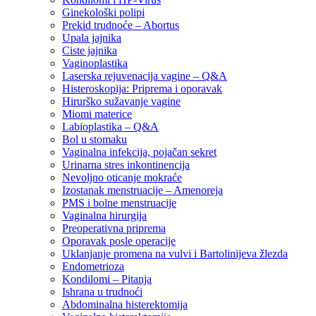
Ginekološki polipi
Prekid trudnoće – Abortus
Upala jajnika
Ciste jajnika
Vaginoplastika
Laserska rejuvenacija vagine – Q&A
Histeroskopija: Priprema i oporavak
Hirurško sužavanje vagine
Miomi materice
Labioplastika – Q&A
Bol u stomaku
Vaginalna infekcija, pojačan sekret
Urinarna stres inkontinencija
Nevoljno oticanje mokraće
Izostanak menstruacije – Amenoreja
PMS i bolne menstruacije
Vaginalna hirurgija
Preoperativna priprema
Oporavak posle operacije
Uklanjanje promena na vulvi i Bartolinijeva žlezda
Endometrioza
Kondilomi – Pitanja
Ishrana u trudnoći
Abdominalna histerektomija