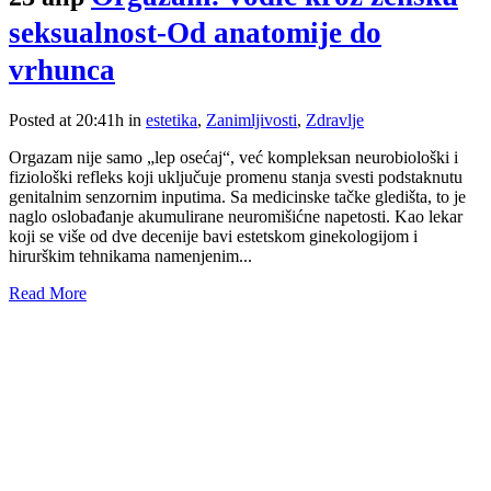
seksualnost-Od anatomije do
vrhunca
Posted at 20:41h
in
estetika
,
Zanimljivosti
,
Zdravlje
Orgazam nije samo „lep osećaj“, već kompleksan neurobiološki i
fiziološki refleks koji uključuje promenu stanja svesti podstaknutu
genitalnim senzornim inputima. Sa medicinske tačke gledišta, to je
naglo oslobađanje akumulirane neuromišićne napetosti. Kao lekar
koji se više od dve decenije bavi estetskom ginekologijom i
hirurškim tehnikama namenjenim...
Read More