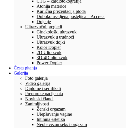
CTG – kardiotokografija
Atonija materice
Karlična prezentacija ploda
Duboko usadjena posteljica – Accreta
Dojenje
Ultrazvučni pregledi
Ginekološki ultrazvuk
Ultrazvuk u trudnoći
Ultrazvuk dojki
Kolor Dopler
2D Ultrazvuk
3D-4D ultrazvuk
Power Dopler
Česta pitanja
Galerija
Foto galerija
Video galerija
Diplome i sertifikati
Preporuke pacijenata
Novinski članci
Zanimljivosti
Ženski orgazam
Ulepšavanje vagine
Intimna estetika
Neobavezan seks i orgazam