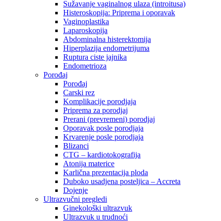
Sužavanje vaginalnog ulaza (introitusa)
Histeroskopija: Priprema i oporavak
Vaginoplastika
Laparoskopija
Abdominalna histerektomija
Hiperplazija endometrijuma
Ruptura ciste jajnika
Endometrioza
Porođaj
Porođaj
Carski rez
Komplikacije porodjaja
Priprema za porodjaj
Prerani (prevremeni) porodjaj
Oporavak posle porodjaja
Krvarenje posle porodjaja
Blizanci
CTG – kardiotokografija
Atonija materice
Karlična prezentacija ploda
Duboko usadjena posteljica – Accreta
Dojenje
Ultrazvučni pregledi
Ginekološki ultrazvuk
Ultrazvuk u trudnoći