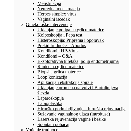
Menstruacija
Neuredna menstruacija
Herpes simplex virus
Vaginalni iscedak
Ginekološke intervencije
Uklanjanje polipa na grliću materice
Kolposkopija i Papa test
Histeroskopija: Priprema i oporavak
Prekid trudnoće – Abortus
Kondilomi i HP-Virus
Kondilomi – Q&A
Eksplorativna kiretaža, polip endometrijuma
Ranice na grliću materice
Biopsija grlića materice
Loop konizacija
Aplikacija i ekstrakcija spirale
Uklanjanje promena na vulvi i Bartolinijeva
žlezda
Laparoskopija
Labioplastika
Hirurško podmladjivanje – hirurška rejuvinacija
Sužavanje vaginalnog ulaza (introitusa)
Laserska rejuvenacija vagine i bešike
Spontani pobacaj
Vođenje trudnoće