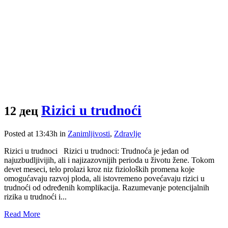
Rizici u trudnoći
12 дец
Posted at 13:43h
in
Zanimljivosti
,
Zdravlje
Rizici u trudnoci Rizici u trudnoci: Trudnoća je jedan od
najuzbudljivijih, ali i najizazovnijih perioda u životu žene. Tokom
devet meseci, telo prolazi kroz niz fizioloških promena koje
omogućavaju razvoj ploda, ali istovremeno povećavaju rizici u
trudnoći od određenih komplikacija. Razumevanje potencijalnih
rizika u trudnoći i...
Read More