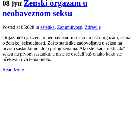
Ženski orgazam u
08 јун
neobaveznom seksu
Posted at 05:02h
in
estetika
,
Zanimljivosti
,
Zdravlje
Orgazmički jaz zena u neobaveznom seksu i muški orgazam, istina
o ženskoj seksualnosti. Zašto statistika zadovoljstva u seksu na
prvom sastanku ne ide u prilog ženama. Ako ste ikada rekli „da“
seksu na prvom sastanku, a niste se osećali baš onako kako ste
očekivali ova tema onda...
Read More