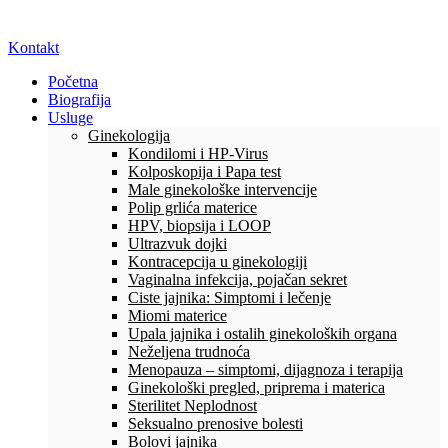
Kontakt
Početna
Biografija
Usluge
Ginekologija
Kondilomi i HP-Virus
Kolposkopija i Papa test
Male ginekološke intervencije
Polip grlića materice
HPV, biopsija i LOOP
Ultrazvuk dojki
Kontracepcija u ginekologiji
Vaginalna infekcija, pojačan sekret
Ciste jajnika: Simptomi i lečenje
Miomi materice
Upala jajnika i ostalih ginekoloških organa
Neželjena trudnoća
Menopauza – simptomi, dijagnoza i terapija
Ginekološki pregled, priprema i materica
Sterilitet Neplodnost
Seksualno prenosive bolesti
Bolovi jajnika