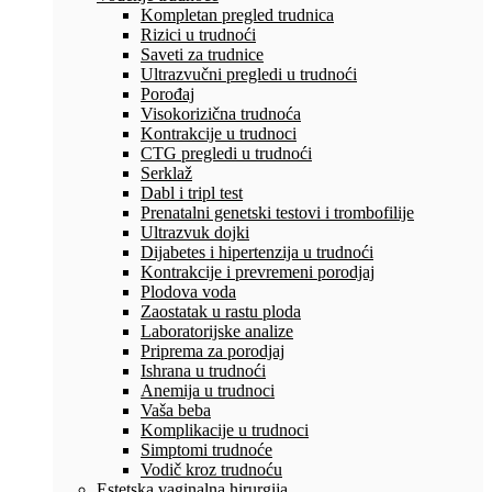
Kompletan pregled trudnica
Rizici u trudnoći
Saveti za trudnice
Ultrazvučni pregledi u trudnoći
Porođaj
Visokorizična trudnoća
Kontrakcije u trudnoci
CTG pregledi u trudnoći
Serklaž
Dabl i tripl test
Prenatalni genetski testovi i trombofilije
Ultrazvuk dojki
Dijabetes i hipertenzija u trudnoći
Kontrakcije i prevremeni porodjaj
Plodova voda
Zaostatak u rastu ploda
Laboratorijske analize
Priprema za porodjaj
Ishrana u trudnoći
Anemija u trudnoci
Vaša beba
Komplikacije u trudnoci
Simptomi trudnoće
Vodič kroz trudnoću
Estetska vaginalna hirurgija