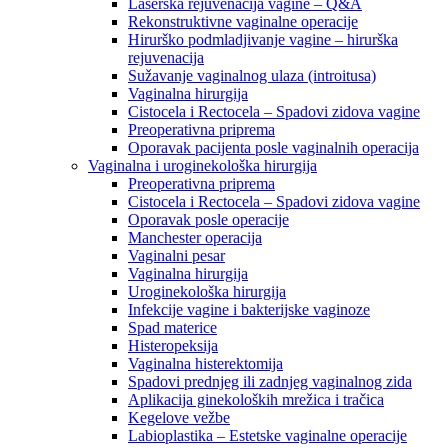
Laserska rejuvenacija vagine – Q&A
Rekonstruktivne vaginalne operacije
Hirurško podmladjivanje vagine – hirurška
rejuvenacija
Sužavanje vaginalnog ulaza (introitusa)
Vaginalna hirurgija
Cistocela i Rectocela – Spadovi zidova vagine
Preoperativna priprema
Oporavak pacijenta posle vaginalnih operacija
Vaginalna i uroginekološka hirurgija
Preoperativna priprema
Cistocela i Rectocela – Spadovi zidova vagine
Oporavak posle operacije
Manchester operacija
Vaginalni pesar
Vaginalna hirurgija
Uroginekološka hirurgija
Infekcije vagine i bakterijske vaginoze
Spad materice
Histeropeksija
Vaginalna histerektomija
Spadovi prednjeg ili zadnjeg vaginalnog zida
Aplikacija ginekoloških mrežica i tračica
Kegelove vežbe
Labioplastika – Estetske vaginalne operacije