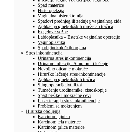
Spad materice
Histeropeksija
Vaginalna histerektomija
Spadovi prednjeg ili zadnjeg vaginalnog zida
Aplikacija ginekoloških mrežica i tračica
Kegelove vežbe
Labioplastika – Estetske vaginalne operacije
Vaginoplastika
Spad ginekoloških organa
Stres inkontinencija
Urinarna stres inkontinencija
Urinarne infekcije: Simptomi i lečenje
Nevoljno oticanje mokraće
Hirurško lečenje stres-inkontinencije
Aplikacija ginekoloških tračica
Sling operacije tvt ili tot
Tumačenje urodinamike, cistoskopije
Spad bešike i mokraćne cevi
Laser terapija stres inkontinencije
Problemi sa mokrenjem
Hirurska oboljenja
Karcinom jajnika
Karcinom tela materice
Karcinom grlica materice