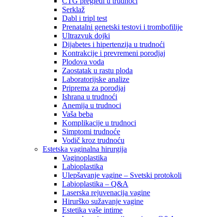
CTG pregledi u trudnoći
Serklaž
Dabl i tripl test
Prenatalni genetski testovi i trombofilije
Ultrazvuk dojki
Dijabetes i hipertenzija u trudnoći
Kontrakcije i prevremeni porodjaj
Plodova voda
Zaostatak u rastu ploda
Laboratorijske analize
Priprema za porodjaj
Ishrana u trudnoći
Anemija u trudnoci
Vaša beba
Komplikacije u trudnoci
Simptomi trudnoće
Vodič kroz trudnoću
Estetska vaginalna hirurgija
Vaginoplastika
Labioplastika
Ulepšavanje vagine – Svetski protokoli
Labioplastika – Q&A
Laserska rejuvenacija vagine
Hirurško sužavanje vagine
Estetika vaše intime