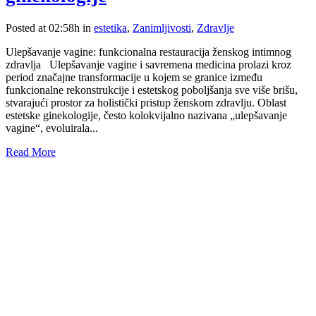
Posted at 02:58h
in
estetika
,
Zanimljivosti
,
Zdravlje
Ulepšavanje vagine: funkcionalna restauracija ženskog intimnog
zdravlja Ulepšavanje vagine i savremena medicina prolazi kroz
period značajne transformacije u kojem se granice između
funkcionalne rekonstrukcije i estetskog poboljšanja sve više brišu,
stvarajući prostor za holistički pristup ženskom zdravlju. Oblast
estetske ginekologije, često kolokvijalno nazivana „ulepšavanje
vagine“, evoluirala...
Read More