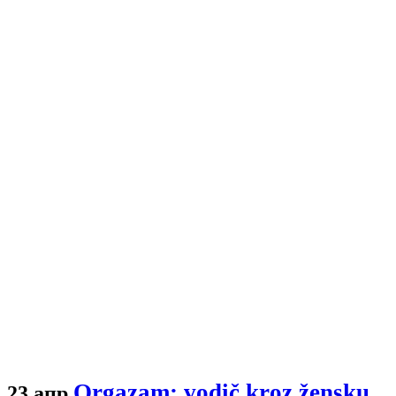
Orgazam: vodič kroz žensku
23 апр