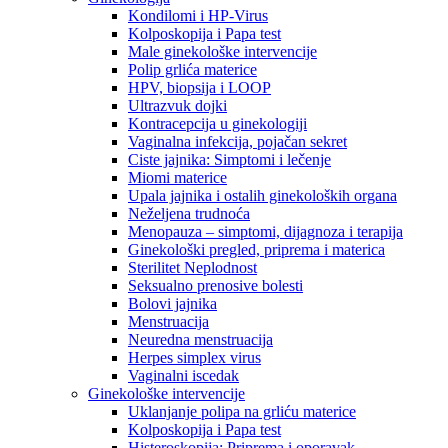
Kondilomi i HP-Virus
Kolposkopija i Papa test
Male ginekološke intervencije
Polip grlića materice
HPV, biopsija i LOOP
Ultrazvuk dojki
Kontracepcija u ginekologiji
Vaginalna infekcija, pojačan sekret
Ciste jajnika: Simptomi i lečenje
Miomi materice
Upala jajnika i ostalih ginekoloških organa
Neželjena trudnoća
Menopauza – simptomi, dijagnoza i terapija
Ginekološki pregled, priprema i materica
Sterilitet Neplodnost
Seksualno prenosive bolesti
Bolovi jajnika
Menstruacija
Neuredna menstruacija
Herpes simplex virus
Vaginalni iscedak
Ginekološke intervencije
Uklanjanje polipa na grliću materice
Kolposkopija i Papa test
Histeroskopija: Priprema i oporavak