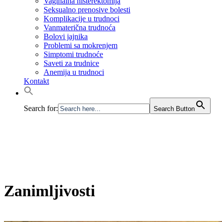
Vaginalna histerektomija
Seksualno prenosive bolesti
Komplikacije u trudnoci
Vanmaterična trudnoća
Bolovi jajnika
Problemi sa mokrenjem
Simptomi trudnoće
Saveti za trudnice
Anemija u trudnoci
Kontakt
Search for:
Search Button
Zanimljivosti