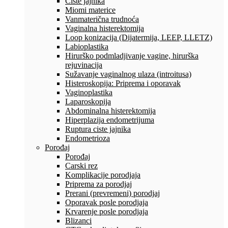
Ciste jajnika
Miomi materice
Vanmaterična trudnoća
Vaginalna histerektomija
Loop konizacija (Dijatermija, LEEP, LLETZ)
Labioplastika
Hirurško podmladjivanje vagine, hirurška
rejuvinacija
Sužavanje vaginalnog ulaza (introitusa)
Histeroskopija: Priprema i oporavak
Vaginoplastika
Laparoskopija
Abdominalna histerektomija
Hiperplazija endometrijuma
Ruptura ciste jajnika
Endometrioza
Porođaj
Porođaj
Carski rez
Komplikacije porodjaja
Priprema za porodjaj
Prerani (prevremeni) porodjaj
Oporavak posle porodjaja
Krvarenje posle porodjaja
Blizanci