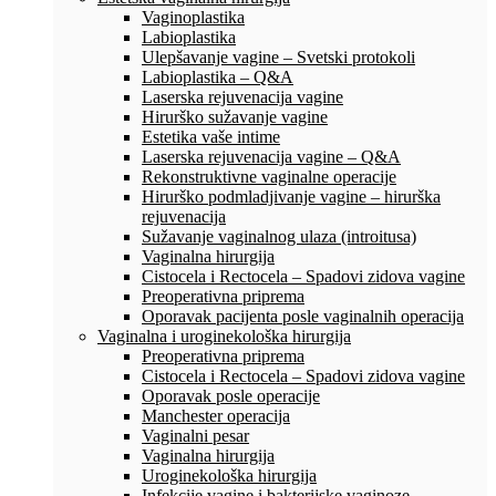
Vaginoplastika
Labioplastika
Ulepšavanje vagine – Svetski protokoli
Labioplastika – Q&A
Laserska rejuvenacija vagine
Hirurško sužavanje vagine
Estetika vaše intime
Laserska rejuvenacija vagine – Q&A
Rekonstruktivne vaginalne operacije
Hirurško podmladjivanje vagine – hirurška
rejuvenacija
Sužavanje vaginalnog ulaza (introitusa)
Vaginalna hirurgija
Cistocela i Rectocela – Spadovi zidova vagine
Preoperativna priprema
Oporavak pacijenta posle vaginalnih operacija
Vaginalna i uroginekološka hirurgija
Preoperativna priprema
Cistocela i Rectocela – Spadovi zidova vagine
Oporavak posle operacije
Manchester operacija
Vaginalni pesar
Vaginalna hirurgija
Uroginekološka hirurgija
Infekcije vagine i bakterijske vaginoze