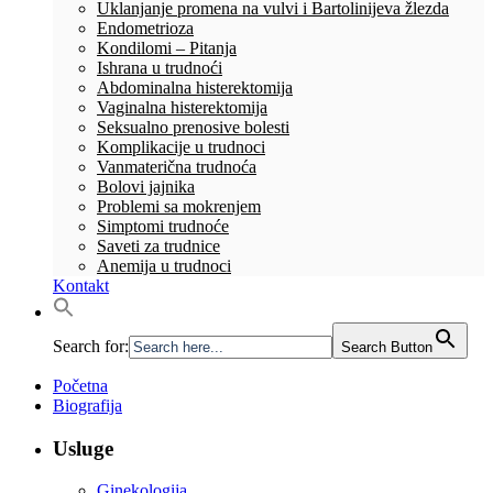
Uklanjanje promena na vulvi i Bartolinijeva žlezda
Endometrioza
Kondilomi – Pitanja
Ishrana u trudnoći
Abdominalna histerektomija
Vaginalna histerektomija
Seksualno prenosive bolesti
Komplikacije u trudnoci
Vanmaterična trudnoća
Bolovi jajnika
Problemi sa mokrenjem
Simptomi trudnoće
Saveti za trudnice
Anemija u trudnoci
Kontakt
Search for:
Search Button
Početna
Biografija
Usluge
Ginekologija