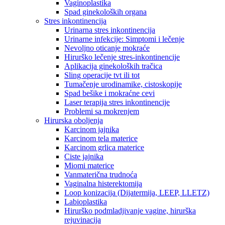
Vaginoplastika
Spad ginekoloških organa
Stres inkontinencija
Urinarna stres inkontinencija
Urinarne infekcije: Simptomi i lečenje
Nevoljno oticanje mokraće
Hirurško lečenje stres-inkontinencije
Aplikacija ginekoloških tračica
Sling operacije tvt ili tot
Tumačenje urodinamike, cistoskopije
Spad bešike i mokraćne cevi
Laser terapija stres inkontinencije
Problemi sa mokrenjem
Hirurska oboljenja
Karcinom jajnika
Karcinom tela materice
Karcinom grlica materice
Ciste jajnika
Miomi materice
Vanmaterična trudnoća
Vaginalna histerektomija
Loop konizacija (Dijatermija, LEEP, LLETZ)
Labioplastika
Hirurško podmladjivanje vagine, hirurška
rejuvinacija