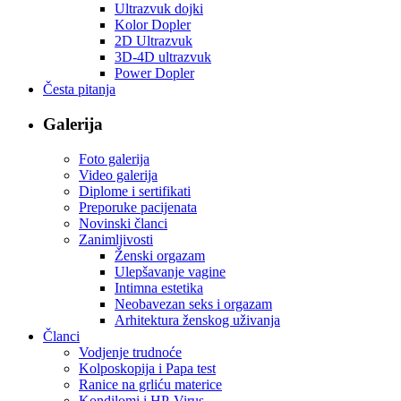
Ultrazvuk dojki
Kolor Dopler
2D Ultrazvuk
3D-4D ultrazvuk
Power Dopler
Česta pitanja
Galerija
Foto galerija
Video galerija
Diplome i sertifikati
Preporuke pacijenata
Novinski članci
Zanimljivosti
Ženski orgazam
Ulepšavanje vagine
Intimna estetika
Neobavezan seks i orgazam
Arhitektura ženskog uživanja
Članci
Vodjenje trudnoće
Kolposkopija i Papa test
Ranice na grliću materice
Kondilomi i HP-Virus