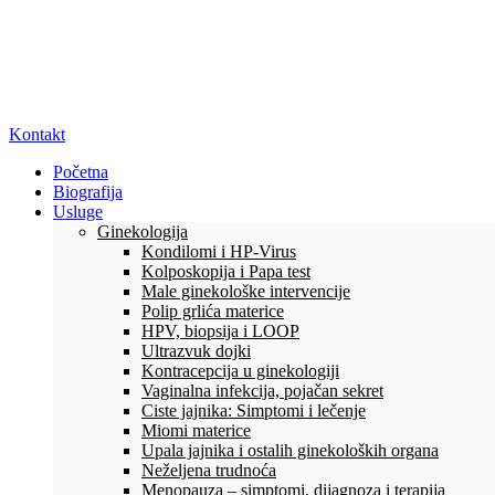
Kontakt
Početna
Biografija
Usluge
Ginekologija
Kondilomi i HP-Virus
Kolposkopija i Papa test
Male ginekološke intervencije
Polip grlića materice
HPV, biopsija i LOOP
Ultrazvuk dojki
Kontracepcija u ginekologiji
Vaginalna infekcija, pojačan sekret
Ciste jajnika: Simptomi i lečenje
Miomi materice
Upala jajnika i ostalih ginekoloških organa
Neželjena trudnoća
Menopauza – simptomi, dijagnoza i terapija