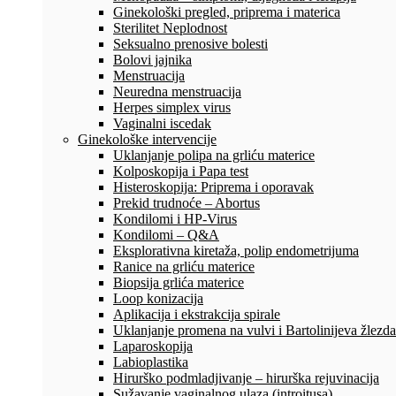
Ginekološki pregled, priprema i materica
Sterilitet Neplodnost
Seksualno prenosive bolesti
Bolovi jajnika
Menstruacija
Neuredna menstruacija
Herpes simplex virus
Vaginalni iscedak
Ginekološke intervencije
Uklanjanje polipa na grliću materice
Kolposkopija i Papa test
Histeroskopija: Priprema i oporavak
Prekid trudnoće – Abortus
Kondilomi i HP-Virus
Kondilomi – Q&A
Eksplorativna kiretaža, polip endometrijuma
Ranice na grliću materice
Biopsija grlića materice
Loop konizacija
Aplikacija i ekstrakcija spirale
Uklanjanje promena na vulvi i Bartolinijeva žlezda
Laparoskopija
Labioplastika
Hirurško podmladjivanje – hirurška rejuvinacija
Sužavanje vaginalnog ulaza (introitusa)