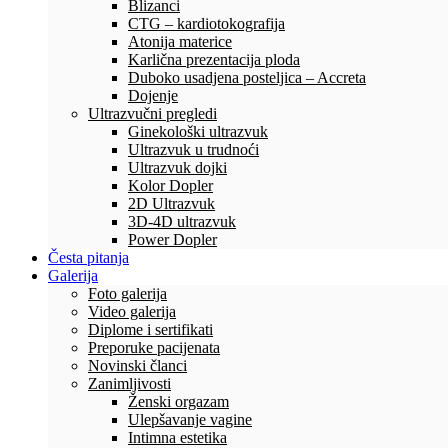
Blizanci
CTG – kardiotokografija
Atonija materice
Karlična prezentacija ploda
Duboko usadjena posteljica – Accreta
Dojenje
Ultrazvučni pregledi
Ginekološki ultrazvuk
Ultrazvuk u trudnoći
Ultrazvuk dojki
Kolor Dopler
2D Ultrazvuk
3D-4D ultrazvuk
Power Dopler
Česta pitanja
Galerija
Foto galerija
Video galerija
Diplome i sertifikati
Preporuke pacijenata
Novinski članci
Zanimljivosti
Ženski orgazam
Ulepšavanje vagine
Intimna estetika