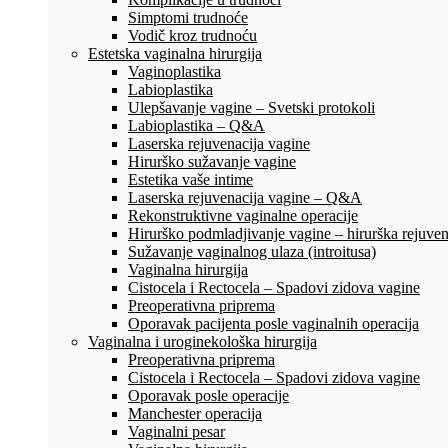
Simptomi trudnoće
Vodič kroz trudnoću
Estetska vaginalna hirurgija
Vaginoplastika
Labioplastika
Ulepšavanje vagine – Svetski protokoli
Labioplastika – Q&A
Laserska rejuvenacija vagine
Hirurško sužavanje vagine
Estetika vaše intime
Laserska rejuvenacija vagine – Q&A
Rekonstruktivne vaginalne operacije
Hirurško podmladjivanje vagine – hirurška rejuven
Sužavanje vaginalnog ulaza (introitusa)
Vaginalna hirurgija
Cistocela i Rectocela – Spadovi zidova vagine
Preoperativna priprema
Oporavak pacijenta posle vaginalnih operacija
Vaginalna i uroginekološka hirurgija
Preoperativna priprema
Cistocela i Rectocela – Spadovi zidova vagine
Oporavak posle operacije
Manchester operacija
Vaginalni pesar