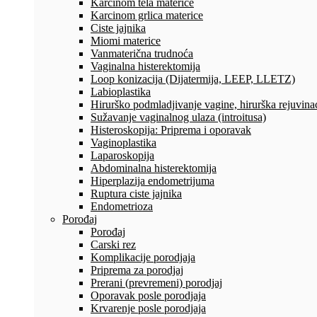
Karcinom tela materice
Karcinom grlica materice
Ciste jajnika
Miomi materice
Vanmaterična trudnoća
Vaginalna histerektomija
Loop konizacija (Dijatermija, LEEP, LLETZ)
Labioplastika
Hirurško podmladjivanje vagine, hirurška rejuvinac
Sužavanje vaginalnog ulaza (introitusa)
Histeroskopija: Priprema i oporavak
Vaginoplastika
Laparoskopija
Abdominalna histerektomija
Hiperplazija endometrijuma
Ruptura ciste jajnika
Endometrioza
Porođaj
Porođaj
Carski rez
Komplikacije porodjaja
Priprema za porodjaj
Prerani (prevremeni) porodjaj
Oporavak posle porodjaja
Krvarenje posle porodjaja