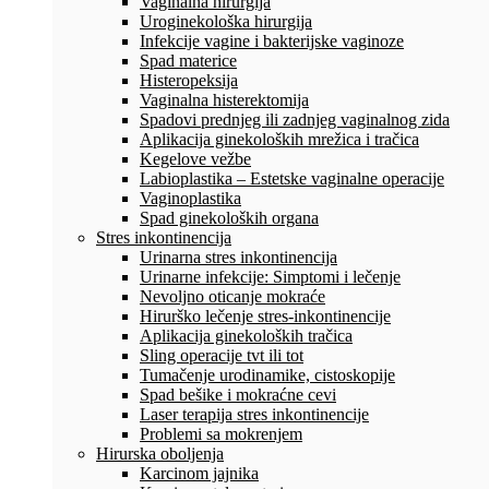
Vaginalna hirurgija
Uroginekološka hirurgija
Infekcije vagine i bakterijske vaginoze
Spad materice
Histeropeksija
Vaginalna histerektomija
Spadovi prednjeg ili zadnjeg vaginalnog zida
Aplikacija ginekoloških mrežica i tračica
Kegelove vežbe
Labioplastika – Estetske vaginalne operacije
Vaginoplastika
Spad ginekoloških organa
Stres inkontinencija
Urinarna stres inkontinencija
Urinarne infekcije: Simptomi i lečenje
Nevoljno oticanje mokraće
Hirurško lečenje stres-inkontinencije
Aplikacija ginekoloških tračica
Sling operacije tvt ili tot
Tumačenje urodinamike, cistoskopije
Spad bešike i mokraćne cevi
Laser terapija stres inkontinencije
Problemi sa mokrenjem
Hirurska oboljenja
Karcinom jajnika