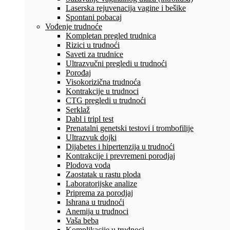
Laserska rejuvenacija vagine i bešike
Spontani pobacaj
Vođenje trudnoće
Kompletan pregled trudnica
Rizici u trudnoći
Saveti za trudnice
Ultrazvučni pregledi u trudnoći
Porođaj
Visokorizična trudnoća
Kontrakcije u trudnoci
CTG pregledi u trudnoći
Serklaž
Dabl i tripl test
Prenatalni genetski testovi i trombofilije
Ultrazvuk dojki
Dijabetes i hipertenzija u trudnoći
Kontrakcije i prevremeni porodjaj
Plodova voda
Zaostatak u rastu ploda
Laboratorijske analize
Priprema za porodjaj
Ishrana u trudnoći
Anemija u trudnoci
Vaša beba
Komplikacije u trudnoci