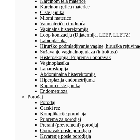
Karcinom tela materice
Karcinom grlica materice
Ciste jajnika
Miomi materice
Vanmaterična trudnoća
Vaginalna histerektomija
Loop konizacija (Dijatermija, LEEP, LLETZ)
Labioplastika
Hirurško podmladjivanje vagine, hirurška rejuvinac
Sužavanje vaginalnog ulaza (introitusa)
Histeroskopija: Priprema i oporavak
Vaginoplastika
Laparoskopija
Abdominalna histerektomija
Hiperplazija endometrijuma
Ruptura ciste jajnika
Endometrioza
Porođaj
Porođaj
Carski rez
Komplikacije porodjaja
Priprema za porodjaj
Prerani (prevremeni) porodjaj
Oporavak posle porodjaja
Krvarenje posle porodjaja