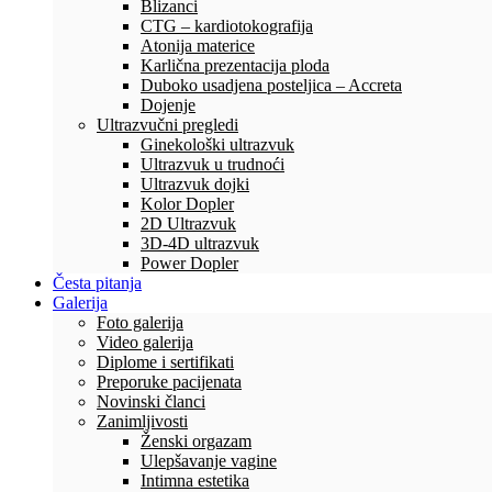
Blizanci
CTG – kardiotokografija
Atonija materice
Karlična prezentacija ploda
Duboko usadjena posteljica – Accreta
Dojenje
Ultrazvučni pregledi
Ginekološki ultrazvuk
Ultrazvuk u trudnoći
Ultrazvuk dojki
Kolor Dopler
2D Ultrazvuk
3D-4D ultrazvuk
Power Dopler
Česta pitanja
Galerija
Foto galerija
Video galerija
Diplome i sertifikati
Preporuke pacijenata
Novinski članci
Zanimljivosti
Ženski orgazam
Ulepšavanje vagine
Intimna estetika