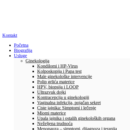
Kontakt
Početna
Biografija
Usluge
Ginekologija
Kondilomi i HP-Virus
Kolposkopija i Papa test
Male ginekološke intervencije
Polip grlića materice
HPV, biopsija i LOOP
Ultrazvuk dojki
Kontracepcija u ginekologiji
Vaginalna infekcija, pojačan sekret
Ciste jajnika: Simptomi i lečenje
Miomi materice
Upala jajnika i ostalih ginekoloških organa
Neželjena trudnoća
Menopauza – simptomi, dijagnoza i terapija