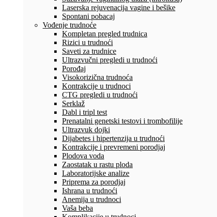
Laserska rejuvenacija vagine i bešike
Spontani pobacaj
Vođenje trudnoće
Kompletan pregled trudnica
Rizici u trudnoći
Saveti za trudnice
Ultrazvučni pregledi u trudnoći
Porođaj
Visokorizična trudnoća
Kontrakcije u trudnoci
CTG pregledi u trudnoći
Serklaž
Dabl i tripl test
Prenatalni genetski testovi i trombofilije
Ultrazvuk dojki
Dijabetes i hipertenzija u trudnoći
Kontrakcije i prevremeni porodjaj
Plodova voda
Zaostatak u rastu ploda
Laboratorijske analize
Priprema za porodjaj
Ishrana u trudnoći
Anemija u trudnoci
Vaša beba
Komplikacije u trudnoci