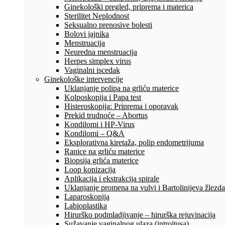
Ginekološki pregled, priprema i materica
Sterilitet Neplodnost
Seksualno prenosive bolesti
Bolovi jajnika
Menstruacija
Neuredna menstruacija
Herpes simplex virus
Vaginalni iscedak
Ginekološke intervencije
Uklanjanje polipa na grliću materice
Kolposkopija i Papa test
Histeroskopija: Priprema i oporavak
Prekid trudnoće – Abortus
Kondilomi i HP-Virus
Kondilomi – Q&A
Eksplorativna kiretaža, polip endometrijuma
Ranice na grliću materice
Biopsija grlića materice
Loop konizacija
Aplikacija i ekstrakcija spirale
Uklanjanje promena na vulvi i Bartolinijeva žlezda
Laparoskopija
Labioplastika
Hirurško podmladjivanje – hirurška rejuvinacija
Sužavanje vaginalnog ulaza (introitusa)