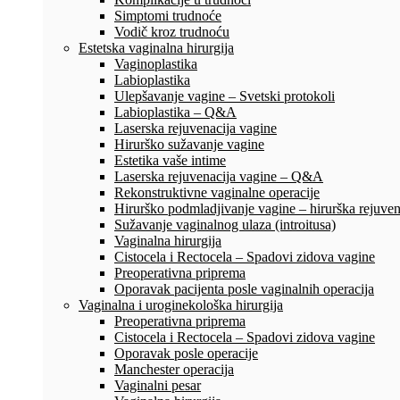
Simptomi trudnoće
Vodič kroz trudnoću
Estetska vaginalna hirurgija
Vaginoplastika
Labioplastika
Ulepšavanje vagine – Svetski protokoli
Labioplastika – Q&A
Laserska rejuvenacija vagine
Hirurško sužavanje vagine
Estetika vaše intime
Laserska rejuvenacija vagine – Q&A
Rekonstruktivne vaginalne operacije
Hirurško podmladjivanje vagine – hirurška rejuven
Sužavanje vaginalnog ulaza (introitusa)
Vaginalna hirurgija
Cistocela i Rectocela – Spadovi zidova vagine
Preoperativna priprema
Oporavak pacijenta posle vaginalnih operacija
Vaginalna i uroginekološka hirurgija
Preoperativna priprema
Cistocela i Rectocela – Spadovi zidova vagine
Oporavak posle operacije
Manchester operacija
Vaginalni pesar