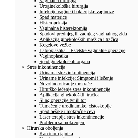
Vaginalna hirurgija
Uroginekološka hirurgija
Infekcije vagine i bakterijske vaginoze
Spad materice
Histeropeksija
Vaginalna histerektomija
Spadovi prednjeg ili zadnjeg vaginalnog zida
Aplikacija ginekoloških mrežica i tračica
Kegelove vežbe
Labioplastika – Estetske vaginalne operacije
Vaginoplastika
Spad ginekoloških organa
Stres inkontinencija
Urinarna stres inkontinencija
Urinarne infekcije: Simptomi i lečenje
Nevoljno oticanje mokraće
Hirurško lečenje stres-inkontinencije
Aplikacija ginekoloških tračica
Sling operacije tvt ili tot
Tumačenje urodinamike, cistoskopije
Spad bešike i mokraćne cevi
Laser terapija stres inkontinencije
Problemi sa mokrenjem
Hirurska oboljenja
Karcinom jajnika