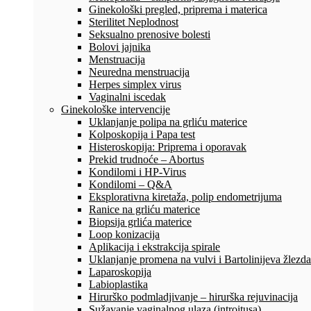
Ginekološki pregled, priprema i materica
Sterilitet Neplodnost
Seksualno prenosive bolesti
Bolovi jajnika
Menstruacija
Neuredna menstruacija
Herpes simplex virus
Vaginalni iscedak
Ginekološke intervencije
Uklanjanje polipa na grliću materice
Kolposkopija i Papa test
Histeroskopija: Priprema i oporavak
Prekid trudnoće – Abortus
Kondilomi i HP-Virus
Kondilomi – Q&A
Eksplorativna kiretaža, polip endometrijuma
Ranice na grliću materice
Biopsija grlića materice
Loop konizacija
Aplikacija i ekstrakcija spirale
Uklanjanje promena na vulvi i Bartolinijeva žlezda
Laparoskopija
Labioplastika
Hirurško podmladjivanje – hirurška rejuvinacija
Sužavanje vaginalnog ulaza (introitusa)