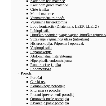
Karcinom tela materice
Karcinom grlica materice
Ciste jajnika
Miomi materice
Vanmaterična trudnoća
Vaginalna histerektomija
Loop konizacija (Dijatermija, LEEP, LLETZ)
Labioplastika
Hirurško podmladjivanje vagine, hirurška rejuvinac
Sužavanje vaginalnog ulaza (introitusa)
Histeroskopija: Priprema i oporavak
Vaginoplastika
Laparoskopija
Abdominalna histerektomija
Hiperplazija endometrijuma
Ruptura ciste jajnika
Endometrioza
Porođaj
Porođaj
Carski rez
Komplikacije porodjaja
Priprema za porodjaj
Prerani (prevremeni) porodjaj
Oporavak posle porodjaja
Krvarenje posle porodjaja