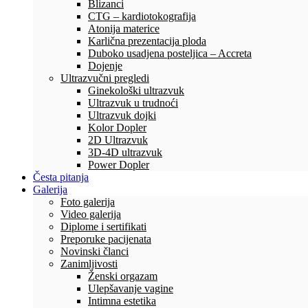
Blizanci
CTG – kardiotokografija
Atonija materice
Karlična prezentacija ploda
Duboko usadjena posteljica – Accreta
Dojenje
Ultrazvučni pregledi
Ginekološki ultrazvuk
Ultrazvuk u trudnoći
Ultrazvuk dojki
Kolor Dopler
2D Ultrazvuk
3D-4D ultrazvuk
Power Dopler
Česta pitanja
Galerija
Foto galerija
Video galerija
Diplome i sertifikati
Preporuke pacijenata
Novinski članci
Zanimljivosti
Ženski orgazam
Ulepšavanje vagine
Intimna estetika