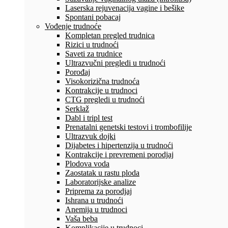
Laserska rejuvenacija vagine i bešike
Spontani pobacaj
Vođenje trudnoće
Kompletan pregled trudnica
Rizici u trudnoći
Saveti za trudnice
Ultrazvučni pregledi u trudnoći
Porođaj
Visokorizična trudnoća
Kontrakcije u trudnoci
CTG pregledi u trudnoći
Serklaž
Dabl i tripl test
Prenatalni genetski testovi i trombofilije
Ultrazvuk dojki
Dijabetes i hipertenzija u trudnoći
Kontrakcije i prevremeni porodjaj
Plodova voda
Zaostatak u rastu ploda
Laboratorijske analize
Priprema za porodjaj
Ishrana u trudnoći
Anemija u trudnoci
Vaša beba
Komplikacije u trudnoci