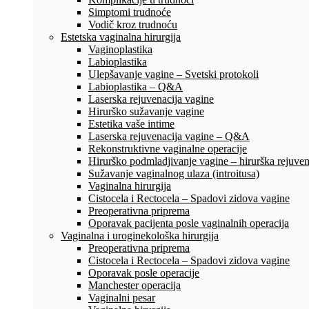
Simptomi trudnoće
Vodič kroz trudnoću
Estetska vaginalna hirurgija
Vaginoplastika
Labioplastika
Ulepšavanje vagine – Svetski protokoli
Labioplastika – Q&A
Laserska rejuvenacija vagine
Hirurško sužavanje vagine
Estetika vaše intime
Laserska rejuvenacija vagine – Q&A
Rekonstruktivne vaginalne operacije
Hirurško podmladjivanje vagine – hirurška rejuven
Sužavanje vaginalnog ulaza (introitusa)
Vaginalna hirurgija
Cistocela i Rectocela – Spadovi zidova vagine
Preoperativna priprema
Oporavak pacijenta posle vaginalnih operacija
Vaginalna i uroginekološka hirurgija
Preoperativna priprema
Cistocela i Rectocela – Spadovi zidova vagine
Oporavak posle operacije
Manchester operacija
Vaginalni pesar