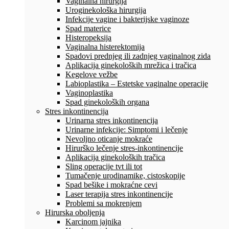
Vaginalna hirurgija
Uroginekološka hirurgija
Infekcije vagine i bakterijske vaginoze
Spad materice
Histeropeksija
Vaginalna histerektomija
Spadovi prednjeg ili zadnjeg vaginalnog zida
Aplikacija ginekoloških mrežica i tračica
Kegelove vežbe
Labioplastika – Estetske vaginalne operacije
Vaginoplastika
Spad ginekoloških organa
Stres inkontinencija
Urinarna stres inkontinencija
Urinarne infekcije: Simptomi i lečenje
Nevoljno oticanje mokraće
Hirurško lečenje stres-inkontinencije
Aplikacija ginekoloških tračica
Sling operacije tvt ili tot
Tumačenje urodinamike, cistoskopije
Spad bešike i mokraćne cevi
Laser terapija stres inkontinencije
Problemi sa mokrenjem
Hirurska oboljenja
Karcinom jajnika