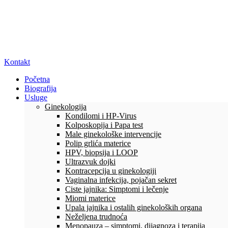
Kontakt
Početna
Biografija
Usluge
Ginekologija
Kondilomi i HP-Virus
Kolposkopija i Papa test
Male ginekološke intervencije
Polip grlića materice
HPV, biopsija i LOOP
Ultrazvuk dojki
Kontracepcija u ginekologiji
Vaginalna infekcija, pojačan sekret
Ciste jajnika: Simptomi i lečenje
Miomi materice
Upala jajnika i ostalih ginekoloških organa
Neželjena trudnoća
Menopauza – simptomi, dijagnoza i terapija