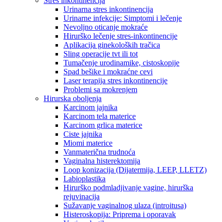
Stres inkontinencija
Urinarna stres inkontinencija
Urinarne infekcije: Simptomi i lečenje
Nevoljno oticanje mokraće
Hirurško lečenje stres-inkontinencije
Aplikacija ginekoloških tračica
Sling operacije tvt ili tot
Tumačenje urodinamike, cistoskopije
Spad bešike i mokraćne cevi
Laser terapija stres inkontinencije
Problemi sa mokrenjem
Hirurska oboljenja
Karcinom jajnika
Karcinom tela materice
Karcinom grlica materice
Ciste jajnika
Miomi materice
Vanmaterična trudnoća
Vaginalna histerektomija
Loop konizacija (Dijatermija, LEEP, LLETZ)
Labioplastika
Hirurško podmladjivanje vagine, hirurška
rejuvinacija
Sužavanje vaginalnog ulaza (introitusa)
Histeroskopija: Priprema i oporavak