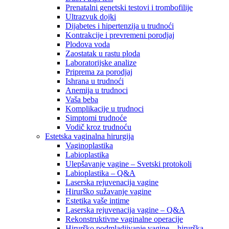
Prenatalni genetski testovi i trombofilije
Ultrazvuk dojki
Dijabetes i hipertenzija u trudnoći
Kontrakcije i prevremeni porodjaj
Plodova voda
Zaostatak u rastu ploda
Laboratorijske analize
Priprema za porodjaj
Ishrana u trudnoći
Anemija u trudnoci
Vaša beba
Komplikacije u trudnoci
Simptomi trudnoće
Vodič kroz trudnoću
Estetska vaginalna hirurgija
Vaginoplastika
Labioplastika
Ulepšavanje vagine – Svetski protokoli
Labioplastika – Q&A
Laserska rejuvenacija vagine
Hirurško sužavanje vagine
Estetika vaše intime
Laserska rejuvenacija vagine – Q&A
Rekonstruktivne vaginalne operacije
Hirurško podmladjivanje vagine – hirurška