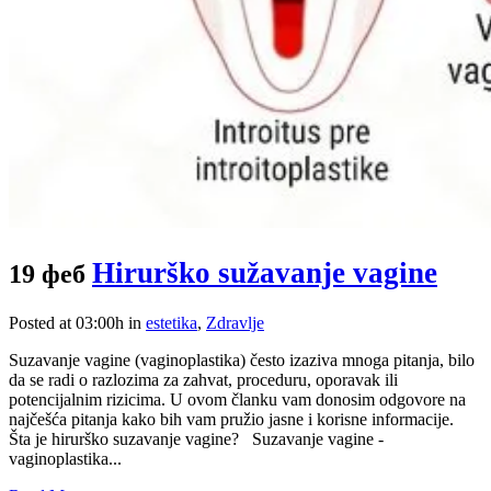
Hirurško sužavanje vagine
19 феб
Posted at 03:00h
in
estetika
,
Zdravlje
Suzavanje vagine (vaginoplastika) često izaziva mnoga pitanja, bilo
da se radi o razlozima za zahvat, proceduru, oporavak ili
potencijalnim rizicima. U ovom članku vam donosim odgovore na
najčešća pitanja kako bih vam pružio jasne i korisne informacije.
Šta je hirurško suzavanje vagine? Suzavanje vagine -
vaginoplastika...