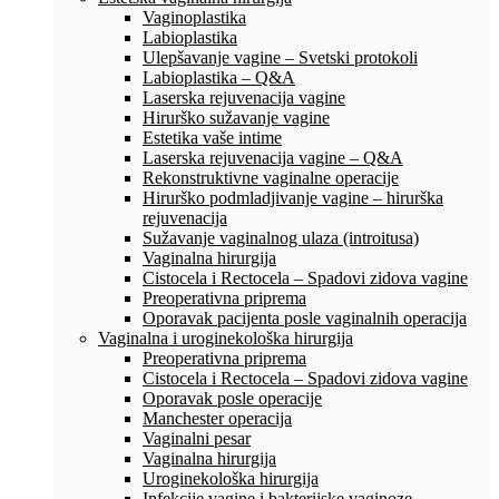
Vaginoplastika
Labioplastika
Ulepšavanje vagine – Svetski protokoli
Labioplastika – Q&A
Laserska rejuvenacija vagine
Hirurško sužavanje vagine
Estetika vaše intime
Laserska rejuvenacija vagine – Q&A
Rekonstruktivne vaginalne operacije
Hirurško podmladjivanje vagine – hirurška
rejuvenacija
Sužavanje vaginalnog ulaza (introitusa)
Vaginalna hirurgija
Cistocela i Rectocela – Spadovi zidova vagine
Preoperativna priprema
Oporavak pacijenta posle vaginalnih operacija
Vaginalna i uroginekološka hirurgija
Preoperativna priprema
Cistocela i Rectocela – Spadovi zidova vagine
Oporavak posle operacije
Manchester operacija
Vaginalni pesar
Vaginalna hirurgija
Uroginekološka hirurgija
Infekcije vagine i bakterijske vaginoze