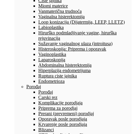
Ciste jajnika
Miomi materice
Vanmaterična trudnoća
Vaginalna histerektomija
Loop konizacija (Dijatermija, LEEP, LLETZ)
Labioplastika
Hirurško podmladjivanje vagine, hirurška
rejuvinacija
Sužavanje vaginalnog ulaza (introitusa)
Histeroskopija: Priprema i oporavak
Vaginoplastika
Laparoskopija
Abdominalna histerektomija
Hiperplazija endometrijuma
Ruptura ciste jajnika
Endometrioza
Porođaj
Porođaj
Carski rez
Komplikacije porodjaja
Priprema za porodjaj
Prerani (prevremeni) porodjaj
Oporavak posle porodjaja
Krvarenje posle porodjaja
Blizanci