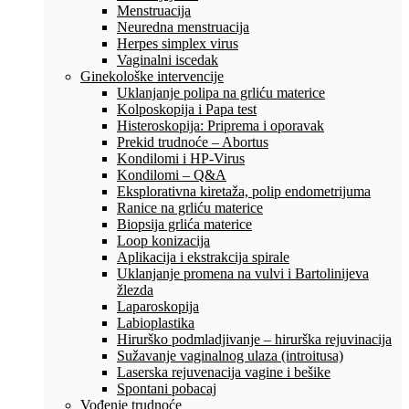
Menstruacija
Neuredna menstruacija
Herpes simplex virus
Vaginalni iscedak
Ginekološke intervencije
Uklanjanje polipa na grliću materice
Kolposkopija i Papa test
Histeroskopija: Priprema i oporavak
Prekid trudnoće – Abortus
Kondilomi i HP-Virus
Kondilomi – Q&A
Eksplorativna kiretaža, polip endometrijuma
Ranice na grliću materice
Biopsija grlića materice
Loop konizacija
Aplikacija i ekstrakcija spirale
Uklanjanje promena na vulvi i Bartolinijeva
žlezda
Laparoskopija
Labioplastika
Hirurško podmladjivanje – hirurška rejuvinacija
Sužavanje vaginalnog ulaza (introitusa)
Laserska rejuvenacija vagine i bešike
Spontani pobacaj
Vođenje trudnoće