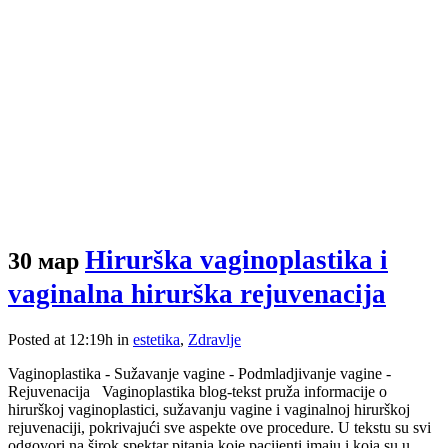
Hirurška vaginoplastika i
30 мар
vaginalna hirurška rejuvenacija
Posted at 12:19h
in
estetika
,
Zdravlje
Vaginoplastika - Sužavanje vagine - Podmladjivanje vagine -
Rejuvenacija Vaginoplastika blog-tekst pruža informacije o
hirurškoj vaginoplastici, sužavanju vagine i vaginalnoj hirurškoj
rejuvenaciji, pokrivajući sve aspekte ove procedure. U tekstu su svi
odgovori na širok spektar pitanja koje pacijenti imaju i koja su u