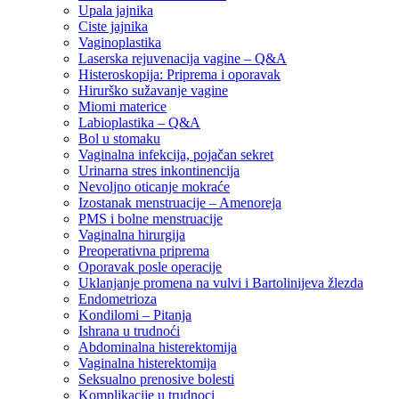
Upala jajnika
Ciste jajnika
Vaginoplastika
Laserska rejuvenacija vagine – Q&A
Histeroskopija: Priprema i oporavak
Hirurško sužavanje vagine
Miomi materice
Labioplastika – Q&A
Bol u stomaku
Vaginalna infekcija, pojačan sekret
Urinarna stres inkontinencija
Nevoljno oticanje mokraće
Izostanak menstruacije – Amenoreja
PMS i bolne menstruacije
Vaginalna hirurgija
Preoperativna priprema
Oporavak posle operacije
Uklanjanje promena na vulvi i Bartolinijeva žlezda
Endometrioza
Kondilomi – Pitanja
Ishrana u trudnoći
Abdominalna histerektomija
Vaginalna histerektomija
Seksualno prenosive bolesti
Komplikacije u trudnoci