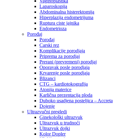
Vaginoplastika
Laparoskopija
Abdominalna histerektomija
Hiperplazija endometrijuma
Ruptura ciste jajnika
Endometrioza
Porođaj
Porođaj
Carski rez
Komplikacije porodjaja
Priprema za porodjaj
Prerani (prevremeni) porodjaj
Oporavak posle porodjaja
Krvarenje posle porodjaja
Blizanci
CTG – kardiotokografija
Atonija materice
Karlična prezentacija ploda
Duboko usadjena posteljica – Accreta
Dojenje
Ultrazvučni pregledi
Ginekološki ultrazvuk
Ultrazvuk u trudnoći
Ultrazvuk dojki
Kolor Dopler