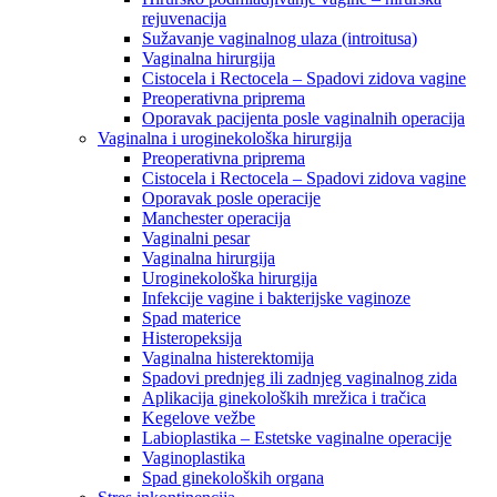
rejuvenacija
Sužavanje vaginalnog ulaza (introitusa)
Vaginalna hirurgija
Cistocela i Rectocela – Spadovi zidova vagine
Preoperativna priprema
Oporavak pacijenta posle vaginalnih operacija
Vaginalna i uroginekološka hirurgija
Preoperativna priprema
Cistocela i Rectocela – Spadovi zidova vagine
Oporavak posle operacije
Manchester operacija
Vaginalni pesar
Vaginalna hirurgija
Uroginekološka hirurgija
Infekcije vagine i bakterijske vaginoze
Spad materice
Histeropeksija
Vaginalna histerektomija
Spadovi prednjeg ili zadnjeg vaginalnog zida
Aplikacija ginekoloških mrežica i tračica
Kegelove vežbe
Labioplastika – Estetske vaginalne operacije
Vaginoplastika
Spad ginekoloških organa