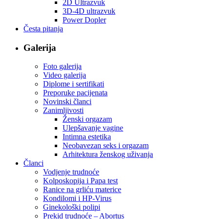
2D Ultrazvuk
3D-4D ultrazvuk
Power Dopler
Česta pitanja
Galerija
Foto galerija
Video galerija
Diplome i sertifikati
Preporuke pacijenata
Novinski članci
Zanimljivosti
Ženski orgazam
Ulepšavanje vagine
Intimna estetika
Neobavezan seks i orgazam
Arhitektura ženskog uživanja
Članci
Vodjenje trudnoće
Kolposkopija i Papa test
Ranice na grliću materice
Kondilomi i HP-Virus
Ginekološki polipi
Prekid trudnoće – Abortus