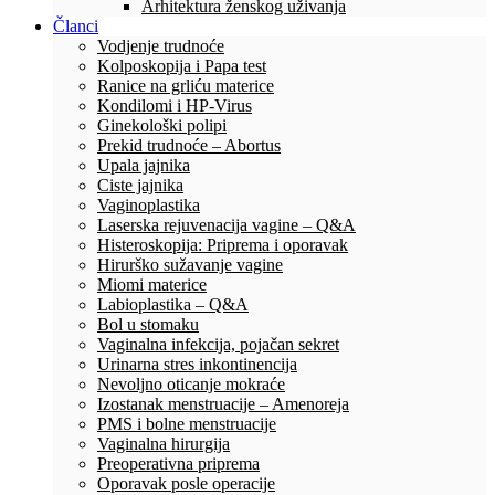
Arhitektura ženskog uživanja
Članci
Vodjenje trudnoće
Kolposkopija i Papa test
Ranice na grliću materice
Kondilomi i HP-Virus
Ginekološki polipi
Prekid trudnoće – Abortus
Upala jajnika
Ciste jajnika
Vaginoplastika
Laserska rejuvenacija vagine – Q&A
Histeroskopija: Priprema i oporavak
Hirurško sužavanje vagine
Miomi materice
Labioplastika – Q&A
Bol u stomaku
Vaginalna infekcija, pojačan sekret
Urinarna stres inkontinencija
Nevoljno oticanje mokraće
Izostanak menstruacije – Amenoreja
PMS i bolne menstruacije
Vaginalna hirurgija
Preoperativna priprema
Oporavak posle operacije