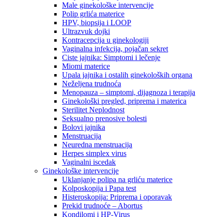
Male ginekološke intervencije
Polip grlića materice
HPV, biopsija i LOOP
Ultrazvuk dojki
Kontracepcija u ginekologiji
Vaginalna infekcija, pojačan sekret
Ciste jajnika: Simptomi i lečenje
Miomi materice
Upala jajnika i ostalih ginekoloških organa
Neželjena trudnoća
Menopauza – simptomi, dijagnoza i terapija
Ginekološki pregled, priprema i materica
Sterilitet Neplodnost
Seksualno prenosive bolesti
Bolovi jajnika
Menstruacija
Neuredna menstruacija
Herpes simplex virus
Vaginalni iscedak
Ginekološke intervencije
Uklanjanje polipa na grliću materice
Kolposkopija i Papa test
Histeroskopija: Priprema i oporavak
Prekid trudnoće – Abortus
Kondilomi i HP-Virus