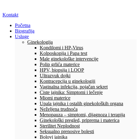
Kontakt
Početna
Biografija
Usluge
Ginekologija
Kondilomi i HP-Virus
Kolposkopija i Papa test
Male ginekološke intervencije
Polip grlića materice
HPV, biopsija i LOOP
Ultrazvuk dojki
Kontracepcija u ginekologiji
Vaginalna infekcija, pojačan sekret
Ciste jajnika: Simptomi i lečenje
Miomi materice
Upala jajnika i ostalih ginekoloških organa
Neželjena trudnoća
Menopauza – simptomi, dijagnoza i terapija
Ginekološki pregled, priprema i materica
Sterilitet Neplodnost
Seksualno prenosive bolesti
Bolovi jajnika