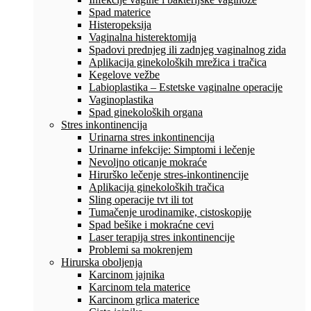
Spad materice
Histeropeksija
Vaginalna histerektomija
Spadovi prednjeg ili zadnjeg vaginalnog zida
Aplikacija ginekoloških mrežica i tračica
Kegelove vežbe
Labioplastika – Estetske vaginalne operacije
Vaginoplastika
Spad ginekoloških organa
Stres inkontinencija
Urinarna stres inkontinencija
Urinarne infekcije: Simptomi i lečenje
Nevoljno oticanje mokraće
Hirurško lečenje stres-inkontinencije
Aplikacija ginekoloških tračica
Sling operacije tvt ili tot
Tumačenje urodinamike, cistoskopije
Spad bešike i mokraćne cevi
Laser terapija stres inkontinencije
Problemi sa mokrenjem
Hirurska oboljenja
Karcinom jajnika
Karcinom tela materice
Karcinom grlica materice