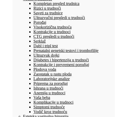
Kompletan pregled trudnica
Rizici u trudnoći
Saveti za trudnice
Ultrazvučni pregledi u trudnoći
Porođaj
Visokorizična trudnoća
Kontrakcije u trudnoci
CTG pregledi u trudnoći
Serklaž
Dabl i tripl test
Prenatalni genetski testovi i trombofilije
Ultrazvuk dojki
Dijabetes i hipertenzija u trudnoći
Kontrakcije i prevremeni porodjaj
Plodova voda
Zaostatak u rastu ploda
Laboratorijske analize
Priprema za porodjaj
Ishrana u trudnoći
Anemija u trudnoci
Vaša beba
Komplikacije u trudnoci
Simptomi trudnoće
Vodič kroz trudnoću
Estetska vaginalna hirurgija