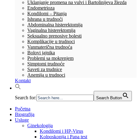
Uklanjanje promena na vulvi i Bartolinijeva žlezda
Endometrioza
Kondilomi – Pitanja
Ishrana u trudnoći
Abdominalna histerektomija
Vaginalna histerektomija
Seksualno prenosive bolesti
Komplikacije u trudnoci
Vanmaterična trudnoća
Bolovi jajnika
Problemi sa mokrenjem
Simptomi trudnoće
Saveti za trudnice
Anemija u trudnoci
Kontakt
Search for:
Search Button
Početna
Biografija
Usluge
Ginekologija
Kondilomi i HP-Virus
Kolposkopija i Papa test