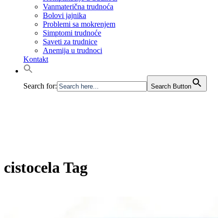
Vanmaterična trudnoća
Bolovi jajnika
Problemi sa mokrenjem
Simptomi trudnoće
Saveti za trudnice
Anemija u trudnoci
Kontakt
Search for:
Search Button
cistocela Tag