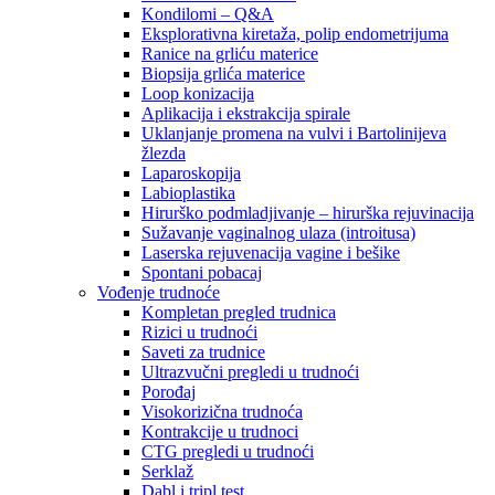
Kondilomi – Q&A
Eksplorativna kiretaža, polip endometrijuma
Ranice na grliću materice
Biopsija grlića materice
Loop konizacija
Aplikacija i ekstrakcija spirale
Uklanjanje promena na vulvi i Bartolinijeva
žlezda
Laparoskopija
Labioplastika
Hirurško podmladjivanje – hirurška rejuvinacija
Sužavanje vaginalnog ulaza (introitusa)
Laserska rejuvenacija vagine i bešike
Spontani pobacaj
Vođenje trudnoće
Kompletan pregled trudnica
Rizici u trudnoći
Saveti za trudnice
Ultrazvučni pregledi u trudnoći
Porođaj
Visokorizična trudnoća
Kontrakcije u trudnoci
CTG pregledi u trudnoći
Serklaž
Dabl i tripl test