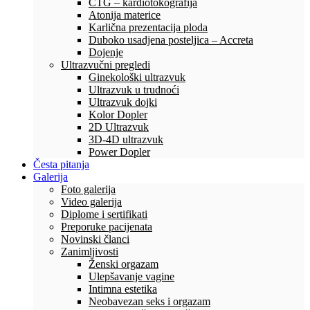
CTG – kardiotokografija
Atonija materice
Karlična prezentacija ploda
Duboko usadjena posteljica – Accreta
Dojenje
Ultrazvučni pregledi
Ginekološki ultrazvuk
Ultrazvuk u trudnoći
Ultrazvuk dojki
Kolor Dopler
2D Ultrazvuk
3D-4D ultrazvuk
Power Dopler
Česta pitanja
Galerija
Foto galerija
Video galerija
Diplome i sertifikati
Preporuke pacijenata
Novinski članci
Zanimljivosti
Ženski orgazam
Ulepšavanje vagine
Intimna estetika
Neobavezan seks i orgazam