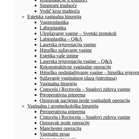
Simptomi trudnoće
Vodič kroz trudnoću
Estetska vaginalna hirurgija
Vaginoplastika
Labioplastika
Ulepšavanje vagine – Svetski protokoli
Labioplastika – Q&A
Laserska rejuvenacija vagine
Hirurško sužavanje vagine
Estetika vaše intime
Laserska rejuvenacija vagine – Q&A
Rekonstruktivne vaginalne operacije
Hirurško podmladjivanje vagine – hirurška rejuven
Sužavanje vaginalnog ulaza (introitusa)
Vaginalna hirurgija
Cistocela i Rectocela – Spadovi zidova vagine
Preoperativna priprema
Oporavak pacijenta posle vaginalnih operacija
Vaginalna i uroginekološka hirurgija
Preoperativna priprema
Cistocela i Rectocela – Spadovi zidova vagine
Oporavak posle operacije
Manchester operacija
Vaginalni pesar