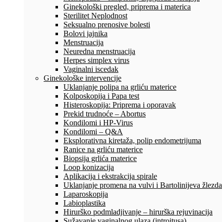
Ginekološki pregled, priprema i materica
Sterilitet Neplodnost
Seksualno prenosive bolesti
Bolovi jajnika
Menstruacija
Neuredna menstruacija
Herpes simplex virus
Vaginalni iscedak
Ginekološke intervencije
Uklanjanje polipa na grliću materice
Kolposkopija i Papa test
Histeroskopija: Priprema i oporavak
Prekid trudnoće – Abortus
Kondilomi i HP-Virus
Kondilomi – Q&A
Eksplorativna kiretaža, polip endometrijuma
Ranice na grliću materice
Biopsija grlića materice
Loop konizacija
Aplikacija i ekstrakcija spirale
Uklanjanje promena na vulvi i Bartolinijeva žlezda
Laparoskopija
Labioplastika
Hirurško podmladjivanje – hirurška rejuvinacija
Sužavanje vaginalnog ulaza (introitusa)