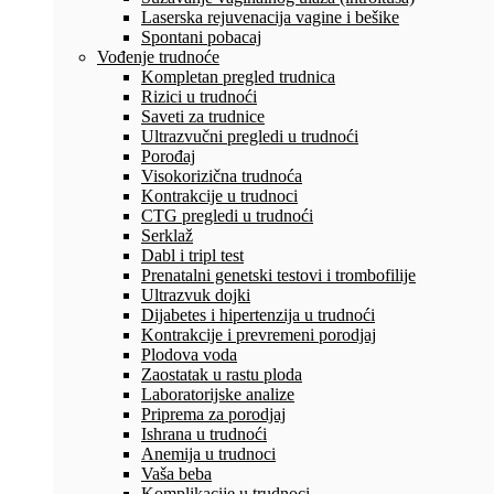
Laserska rejuvenacija vagine i bešike
Spontani pobacaj
Vođenje trudnoće
Kompletan pregled trudnica
Rizici u trudnoći
Saveti za trudnice
Ultrazvučni pregledi u trudnoći
Porođaj
Visokorizična trudnoća
Kontrakcije u trudnoci
CTG pregledi u trudnoći
Serklaž
Dabl i tripl test
Prenatalni genetski testovi i trombofilije
Ultrazvuk dojki
Dijabetes i hipertenzija u trudnoći
Kontrakcije i prevremeni porodjaj
Plodova voda
Zaostatak u rastu ploda
Laboratorijske analize
Priprema za porodjaj
Ishrana u trudnoći
Anemija u trudnoci
Vaša beba
Komplikacije u trudnoci