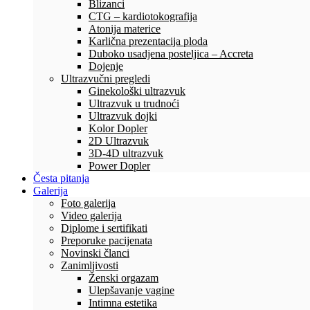
Blizanci
CTG – kardiotokografija
Atonija materice
Karlična prezentacija ploda
Duboko usadjena posteljica – Accreta
Dojenje
Ultrazvučni pregledi
Ginekološki ultrazvuk
Ultrazvuk u trudnoći
Ultrazvuk dojki
Kolor Dopler
2D Ultrazvuk
3D-4D ultrazvuk
Power Dopler
Česta pitanja
Galerija
Foto galerija
Video galerija
Diplome i sertifikati
Preporuke pacijenata
Novinski članci
Zanimljivosti
Ženski orgazam
Ulepšavanje vagine
Intimna estetika