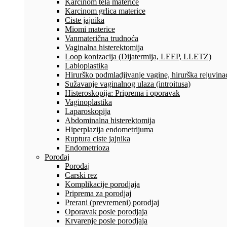
Karcinom tela materice
Karcinom grlica materice
Ciste jajnika
Miomi materice
Vanmaterična trudnoća
Vaginalna histerektomija
Loop konizacija (Dijatermija, LEEP, LLETZ)
Labioplastika
Hirurško podmladjivanje vagine, hirurška rejuvinac
Sužavanje vaginalnog ulaza (introitusa)
Histeroskopija: Priprema i oporavak
Vaginoplastika
Laparoskopija
Abdominalna histerektomija
Hiperplazija endometrijuma
Ruptura ciste jajnika
Endometrioza
Porođaj
Porođaj
Carski rez
Komplikacije porodjaja
Priprema za porodjaj
Prerani (prevremeni) porodjaj
Oporavak posle porodjaja
Krvarenje posle porodjaja