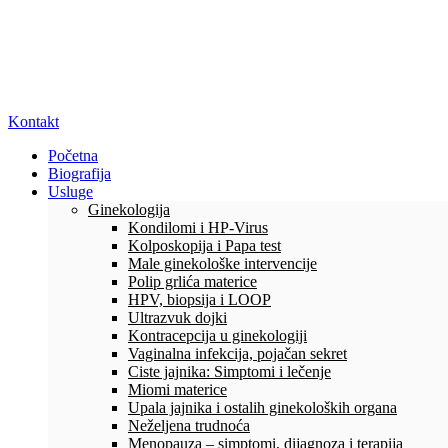
Kontakt
Početna
Biografija
Usluge
Ginekologija
Kondilomi i HP-Virus
Kolposkopija i Papa test
Male ginekološke intervencije
Polip grlića materice
HPV, biopsija i LOOP
Ultrazvuk dojki
Kontracepcija u ginekologiji
Vaginalna infekcija, pojačan sekret
Ciste jajnika: Simptomi i lečenje
Miomi materice
Upala jajnika i ostalih ginekoloških organa
Neželjena trudnoća
Menopauza – simptomi, dijagnoza i terapija