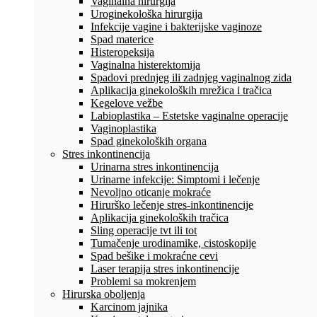
Vaginalna hirurgija
Uroginekološka hirurgija
Infekcije vagine i bakterijske vaginoze
Spad materice
Histeropeksija
Vaginalna histerektomija
Spadovi prednjeg ili zadnjeg vaginalnog zida
Aplikacija ginekoloških mrežica i tračica
Kegelove vežbe
Labioplastika – Estetske vaginalne operacije
Vaginoplastika
Spad ginekoloških organa
Stres inkontinencija
Urinarna stres inkontinencija
Urinarne infekcije: Simptomi i lečenje
Nevoljno oticanje mokraće
Hirurško lečenje stres-inkontinencije
Aplikacija ginekoloških tračica
Sling operacije tvt ili tot
Tumačenje urodinamike, cistoskopije
Spad bešike i mokraćne cevi
Laser terapija stres inkontinencije
Problemi sa mokrenjem
Hirurska oboljenja
Karcinom jajnika