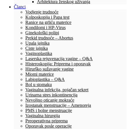
Arhitektura ženskog uživanja
Članci
Vodjenje trudnoće
Kolposkopija i Papa test
Ranice na grliću materice
Kondilomi i HP-Virus
Ginekološki polipi
Prekid trudnoće – Abortus
Upala jajnika
Ciste jajnika
Vaginoplastika
Laserska rejuvenacija vagine – Q&A
Histeroskopija: Priprema i oporavak
Hirurško sužavanje vagine
Miomi materice
Labioplastika – Q&A
Bol u stomaku
Vaginalna infekcija, pojačan sekret
Urinarna stres inkontinencija
Nevoljno oticanje mokraće
Izostanak menstruacije – Amenoreja
PMS i bolne menstruacije
Vaginalna hirurgija
Preoperativna priprema
Oporavak posle operacije