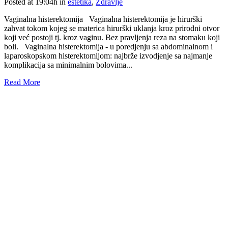
Posted at 19:04h
in
estetika
,
Zdravlje
Vaginalna histerektomija Vaginalna histerektomija je hirurški
zahvat tokom kojeg se materica hirurški uklanja kroz prirodni otvor
koji već postoji tj. kroz vaginu. Bez pravljenja reza na stomaku koji
boli. Vaginalna histerektomija - u poredjenju sa abdominalnom i
laparoskopskom histerektomijom: najbrže izvodjenje sa najmanje
komplikacija sa minimalnim bolovima...
Read More