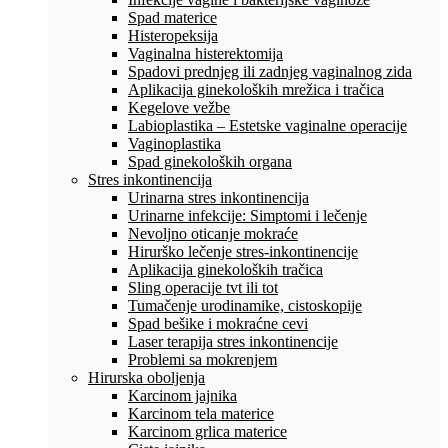
Spad materice
Histeropeksija
Vaginalna histerektomija
Spadovi prednjeg ili zadnjeg vaginalnog zida
Aplikacija ginekoloških mrežica i tračica
Kegelove vežbe
Labioplastika – Estetske vaginalne operacije
Vaginoplastika
Spad ginekoloških organa
Stres inkontinencija
Urinarna stres inkontinencija
Urinarne infekcije: Simptomi i lečenje
Nevoljno oticanje mokraće
Hirurško lečenje stres-inkontinencije
Aplikacija ginekoloških tračica
Sling operacije tvt ili tot
Tumačenje urodinamike, cistoskopije
Spad bešike i mokraćne cevi
Laser terapija stres inkontinencije
Problemi sa mokrenjem
Hirurska oboljenja
Karcinom jajnika
Karcinom tela materice
Karcinom grlica materice