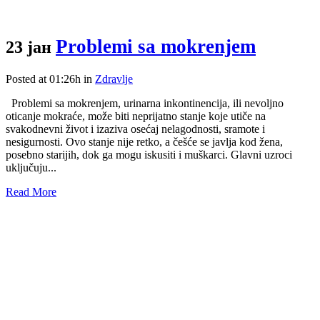
Problemi sa mokrenjem
23 јан
Posted at 01:26h
in
Zdravlje
Problemi sa mokrenjem, urinarna inkontinencija, ili nevoljno
oticanje mokraće, može biti neprijatno stanje koje utiče na
svakodnevni život i izaziva osećaj nelagodnosti, sramote i
nesigurnosti. Ovo stanje nije retko, a češće se javlja kod žena,
posebno starijih, dok ga mogu iskusiti i muškarci. Glavni uzroci
uključuju...
Read More