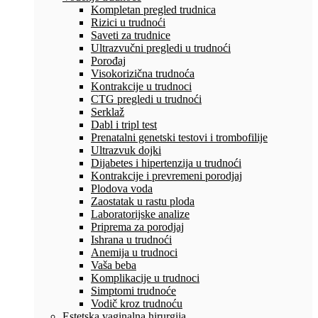
Kompletan pregled trudnica
Rizici u trudnoći
Saveti za trudnice
Ultrazvučni pregledi u trudnoći
Porođaj
Visokorizična trudnoća
Kontrakcije u trudnoci
CTG pregledi u trudnoći
Serklaž
Dabl i tripl test
Prenatalni genetski testovi i trombofilije
Ultrazvuk dojki
Dijabetes i hipertenzija u trudnoći
Kontrakcije i prevremeni porodjaj
Plodova voda
Zaostatak u rastu ploda
Laboratorijske analize
Priprema za porodjaj
Ishrana u trudnoći
Anemija u trudnoci
Vaša beba
Komplikacije u trudnoci
Simptomi trudnoće
Vodič kroz trudnoću
Estetska vaginalna hirurgija