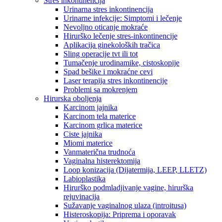
Stres inkontinencija
Urinarna stres inkontinencija
Urinarne infekcije: Simptomi i lečenje
Nevoljno oticanje mokraće
Hirurško lečenje stres-inkontinencije
Aplikacija ginekoloških tračica
Sling operacije tvt ili tot
Tumačenje urodinamike, cistoskopije
Spad bešike i mokraćne cevi
Laser terapija stres inkontinencije
Problemi sa mokrenjem
Hirurska oboljenja
Karcinom jajnika
Karcinom tela materice
Karcinom grlica materice
Ciste jajnika
Miomi materice
Vanmaterična trudnoća
Vaginalna histerektomija
Loop konizacija (Dijatermija, LEEP, LLETZ)
Labioplastika
Hirurško podmladjivanje vagine, hirurška
rejuvinacija
Sužavanje vaginalnog ulaza (introitusa)
Histeroskopija: Priprema i oporavak