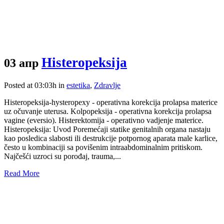
Histeropeksija
03 апр
Posted at 03:03h
in
estetika
,
Zdravlje
Histeropeksija-hysteropexy - operativna korekcija prolapsa materice
uz očuvanje uterusa. Kolpopeksija - operativna korekcija prolapsa
vagine (eversio). Histerektomija - operativno vadjenje materice.
Histeropeksija: Uvod Poremećaji statike genitalnih organa nastaju
kao posledica slabosti ili destrukcije potpornog aparata male karlice,
često u kombinaciji sa povišenim intraabdominalnim pritiskom.
Najčešći uzroci su porođaj, trauma,...
Read More