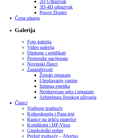
2D Ultrazvuk
3D-4D ultrazvuk
Power Dopler
Česta pitanja
Galerija
Foto galerija
Video galerija
Diplome i sertifikati
Preporuke pacijenata
Novinski članci
Zanimljivosti
Ženski orgazam
Ulepšavanje vagine
Intimna estetika
Neobavezan seks i orgazam
Arhitektura ženskog uživanja
Članci
Vodjenje trudnoće
Kolposkopija i Papa test
Ranice na grliću materice
Kondilomi i HP-Virus
Ginekološki polipi
Prekid trudnoće – Abortus