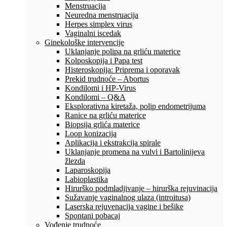
Menstruacija
Neuredna menstruacija
Herpes simplex virus
Vaginalni iscedak
Ginekološke intervencije
Uklanjanje polipa na grliću materice
Kolposkopija i Papa test
Histeroskopija: Priprema i oporavak
Prekid trudnoće – Abortus
Kondilomi i HP-Virus
Kondilomi – Q&A
Eksplorativna kiretaža, polip endometrijuma
Ranice na grliću materice
Biopsija grlića materice
Loop konizacija
Aplikacija i ekstrakcija spirale
Uklanjanje promena na vulvi i Bartolinijeva
žlezda
Laparoskopija
Labioplastika
Hirurško podmladjivanje – hirurška rejuvinacija
Sužavanje vaginalnog ulaza (introitusa)
Laserska rejuvenacija vagine i bešike
Spontani pobacaj
Vođenje trudnoće