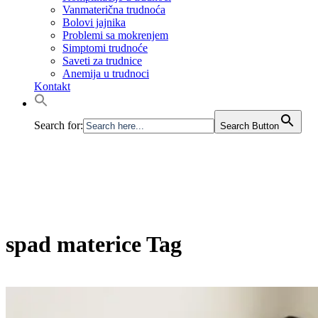
Vanmaterična trudnoća
Bolovi jajnika
Problemi sa mokrenjem
Simptomi trudnoće
Saveti za trudnice
Anemija u trudnoci
Kontakt
Search for:
Search Button
spad materice Tag