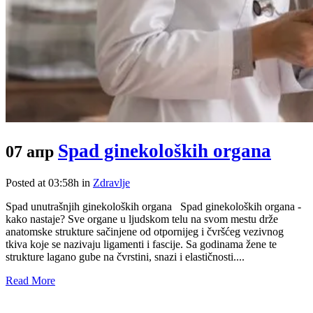
Spad ginekoloških organa
07 апр
Posted at 03:58h
in
Zdravlje
Spad unutrašnjih ginekoloških organa Spad ginekoloških organa -
kako nastaje? Sve organe u ljudskom telu na svom mestu drže
anatomske strukture sačinjene od otpornijeg i čvršćeg vezivnog
tkiva koje se nazivaju ligamenti i fascije. Sa godinama žene te
strukture lagano gube na čvrstini, snazi i elastičnosti....
Read More