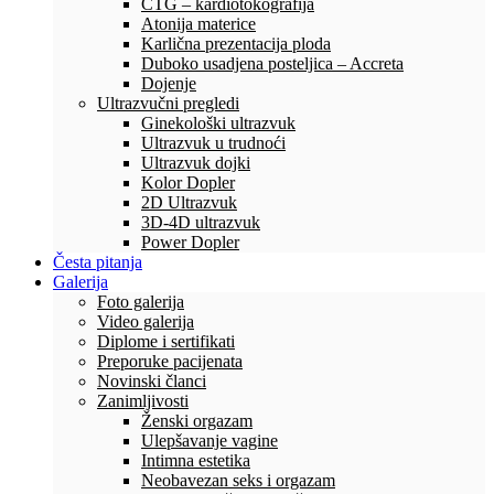
CTG – kardiotokografija
Atonija materice
Karlična prezentacija ploda
Duboko usadjena posteljica – Accreta
Dojenje
Ultrazvučni pregledi
Ginekološki ultrazvuk
Ultrazvuk u trudnoći
Ultrazvuk dojki
Kolor Dopler
2D Ultrazvuk
3D-4D ultrazvuk
Power Dopler
Česta pitanja
Galerija
Foto galerija
Video galerija
Diplome i sertifikati
Preporuke pacijenata
Novinski članci
Zanimljivosti
Ženski orgazam
Ulepšavanje vagine
Intimna estetika
Neobavezan seks i orgazam