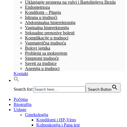
Uklanjanje promena na vulvi i Bartolinijeva žlezda
Endometrioza
Kondilomi – Pitanja
Ishrana u trudnoći
Abdominalna histerektomija
Vaginalna histerektomija
Seksualno prenosive bolesti
Komplikacije u trudnoci
Vanmaterična trudnoća
Bolovi jajnika
Problemi sa mokrenjem
Simptomi trudnoće
Saveti za trudnice
Anemija u trudnoci
Kontakt
Search for:
Search Button
Početna
Biografija
Usluge
Ginekologija
Kondilomi i HP-Virus
Kolposkopija i Papa test