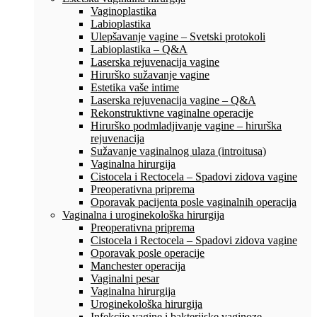
Vaginoplastika
Labioplastika
Ulepšavanje vagine – Svetski protokoli
Labioplastika – Q&A
Laserska rejuvenacija vagine
Hirurško sužavanje vagine
Estetika vaše intime
Laserska rejuvenacija vagine – Q&A
Rekonstruktivne vaginalne operacije
Hirurško podmladjivanje vagine – hirurška
rejuvenacija
Sužavanje vaginalnog ulaza (introitusa)
Vaginalna hirurgija
Cistocela i Rectocela – Spadovi zidova vagine
Preoperativna priprema
Oporavak pacijenta posle vaginalnih operacija
Vaginalna i uroginekološka hirurgija
Preoperativna priprema
Cistocela i Rectocela – Spadovi zidova vagine
Oporavak posle operacije
Manchester operacija
Vaginalni pesar
Vaginalna hirurgija
Uroginekološka hirurgija
Infekcije vagine i bakterijske vaginoze