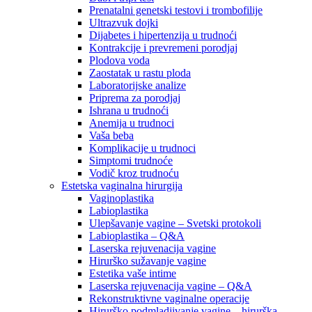
Prenatalni genetski testovi i trombofilije
Ultrazvuk dojki
Dijabetes i hipertenzija u trudnoći
Kontrakcije i prevremeni porodjaj
Plodova voda
Zaostatak u rastu ploda
Laboratorijske analize
Priprema za porodjaj
Ishrana u trudnoći
Anemija u trudnoci
Vaša beba
Komplikacije u trudnoci
Simptomi trudnoće
Vodič kroz trudnoću
Estetska vaginalna hirurgija
Vaginoplastika
Labioplastika
Ulepšavanje vagine – Svetski protokoli
Labioplastika – Q&A
Laserska rejuvenacija vagine
Hirurško sužavanje vagine
Estetika vaše intime
Laserska rejuvenacija vagine – Q&A
Rekonstruktivne vaginalne operacije
Hirurško podmladjivanje vagine – hirurška