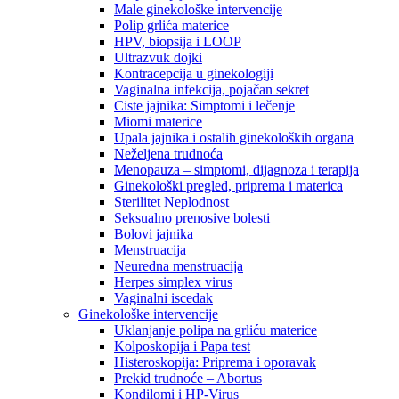
Male ginekološke intervencije
Polip grlića materice
HPV, biopsija i LOOP
Ultrazvuk dojki
Kontracepcija u ginekologiji
Vaginalna infekcija, pojačan sekret
Ciste jajnika: Simptomi i lečenje
Miomi materice
Upala jajnika i ostalih ginekoloških organa
Neželjena trudnoća
Menopauza – simptomi, dijagnoza i terapija
Ginekološki pregled, priprema i materica
Sterilitet Neplodnost
Seksualno prenosive bolesti
Bolovi jajnika
Menstruacija
Neuredna menstruacija
Herpes simplex virus
Vaginalni iscedak
Ginekološke intervencije
Uklanjanje polipa na grliću materice
Kolposkopija i Papa test
Histeroskopija: Priprema i oporavak
Prekid trudnoće – Abortus
Kondilomi i HP-Virus