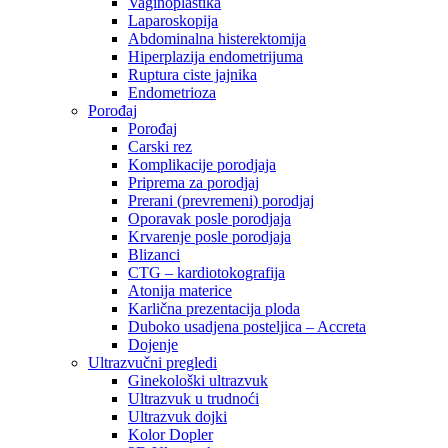
Vaginoplastika
Laparoskopija
Abdominalna histerektomija
Hiperplazija endometrijuma
Ruptura ciste jajnika
Endometrioza
Porođaj
Porođaj
Carski rez
Komplikacije porodjaja
Priprema za porodjaj
Prerani (prevremeni) porodjaj
Oporavak posle porodjaja
Krvarenje posle porodjaja
Blizanci
CTG – kardiotokografija
Atonija materice
Karlična prezentacija ploda
Duboko usadjena posteljica – Accreta
Dojenje
Ultrazvučni pregledi
Ginekološki ultrazvuk
Ultrazvuk u trudnoći
Ultrazvuk dojki
Kolor Dopler