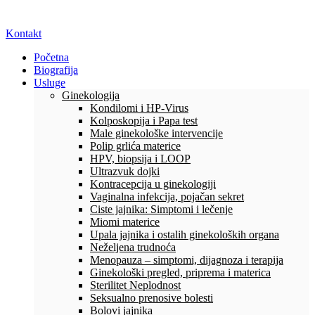
Kontakt
Početna
Biografija
Usluge
Ginekologija
Kondilomi i HP-Virus
Kolposkopija i Papa test
Male ginekološke intervencije
Polip grlića materice
HPV, biopsija i LOOP
Ultrazvuk dojki
Kontracepcija u ginekologiji
Vaginalna infekcija, pojačan sekret
Ciste jajnika: Simptomi i lečenje
Miomi materice
Upala jajnika i ostalih ginekoloških organa
Neželjena trudnoća
Menopauza – simptomi, dijagnoza i terapija
Ginekološki pregled, priprema i materica
Sterilitet Neplodnost
Seksualno prenosive bolesti
Bolovi jajnika