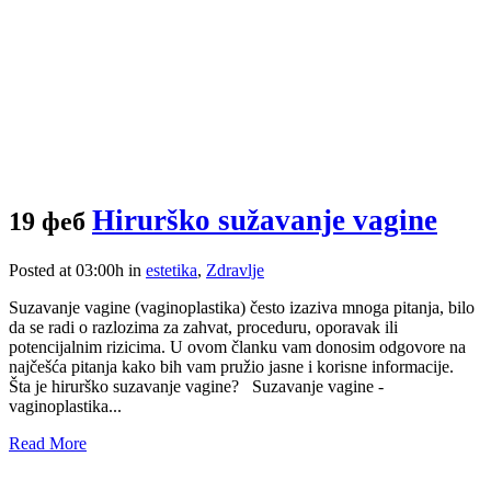
Hirurško sužavanje vagine
19 феб
Posted at 03:00h
in
estetika
,
Zdravlje
Suzavanje vagine (vaginoplastika) često izaziva mnoga pitanja, bilo
da se radi o razlozima za zahvat, proceduru, oporavak ili
potencijalnim rizicima. U ovom članku vam donosim odgovore na
najčešća pitanja kako bih vam pružio jasne i korisne informacije.
Šta je hirurško suzavanje vagine? Suzavanje vagine -
vaginoplastika...
Read More