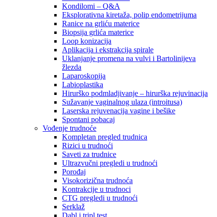
Kondilomi – Q&A
Eksplorativna kiretaža, polip endometrijuma
Ranice na grliću materice
Biopsija grlića materice
Loop konizacija
Aplikacija i ekstrakcija spirale
Uklanjanje promena na vulvi i Bartolinijeva
žlezda
Laparoskopija
Labioplastika
Hirurško podmladjivanje – hirurška rejuvinacija
Sužavanje vaginalnog ulaza (introitusa)
Laserska rejuvenacija vagine i bešike
Spontani pobacaj
Vođenje trudnoće
Kompletan pregled trudnica
Rizici u trudnoći
Saveti za trudnice
Ultrazvučni pregledi u trudnoći
Porođaj
Visokorizična trudnoća
Kontrakcije u trudnoci
CTG pregledi u trudnoći
Serklaž
Dabl i tripl test