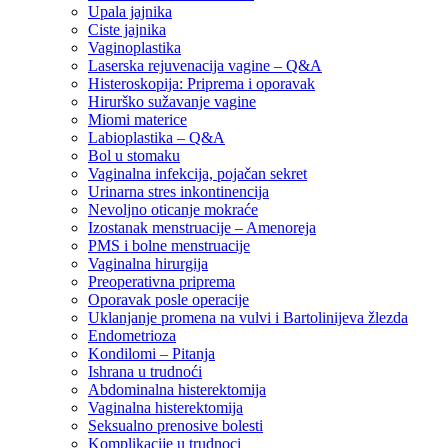
Upala jajnika
Ciste jajnika
Vaginoplastika
Laserska rejuvenacija vagine – Q&A
Histeroskopija: Priprema i oporavak
Hirurško sužavanje vagine
Miomi materice
Labioplastika – Q&A
Bol u stomaku
Vaginalna infekcija, pojačan sekret
Urinarna stres inkontinencija
Nevoljno oticanje mokraće
Izostanak menstruacije – Amenoreja
PMS i bolne menstruacije
Vaginalna hirurgija
Preoperativna priprema
Oporavak posle operacije
Uklanjanje promena na vulvi i Bartolinijeva žlezda
Endometrioza
Kondilomi – Pitanja
Ishrana u trudnoći
Abdominalna histerektomija
Vaginalna histerektomija
Seksualno prenosive bolesti
Komplikacije u trudnoci