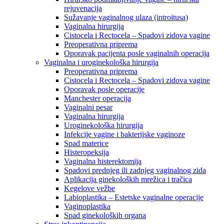
rejuvenacija
Sužavanje vaginalnog ulaza (introitusa)
Vaginalna hirurgija
Cistocela i Rectocela – Spadovi zidova vagine
Preoperativna priprema
Oporavak pacijenta posle vaginalnih operacija
Vaginalna i uroginekološka hirurgija
Preoperativna priprema
Cistocela i Rectocela – Spadovi zidova vagine
Oporavak posle operacije
Manchester operacija
Vaginalni pesar
Vaginalna hirurgija
Uroginekološka hirurgija
Infekcije vagine i bakterijske vaginoze
Spad materice
Histeropeksija
Vaginalna histerektomija
Spadovi prednjeg ili zadnjeg vaginalnog zida
Aplikacija ginekoloških mrežica i tračica
Kegelove vežbe
Labioplastika – Estetske vaginalne operacije
Vaginoplastika
Spad ginekoloških organa