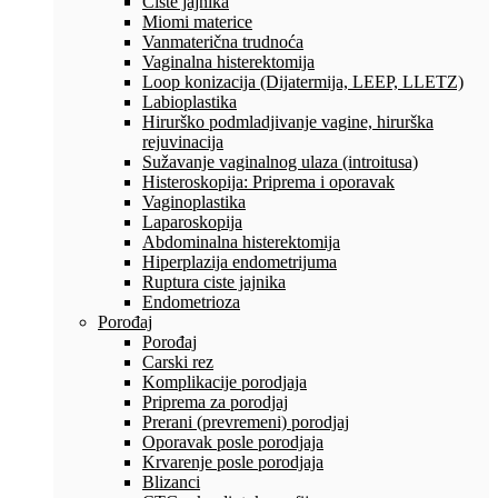
Ciste jajnika
Miomi materice
Vanmaterična trudnoća
Vaginalna histerektomija
Loop konizacija (Dijatermija, LEEP, LLETZ)
Labioplastika
Hirurško podmladjivanje vagine, hirurška
rejuvinacija
Sužavanje vaginalnog ulaza (introitusa)
Histeroskopija: Priprema i oporavak
Vaginoplastika
Laparoskopija
Abdominalna histerektomija
Hiperplazija endometrijuma
Ruptura ciste jajnika
Endometrioza
Porođaj
Porođaj
Carski rez
Komplikacije porodjaja
Priprema za porodjaj
Prerani (prevremeni) porodjaj
Oporavak posle porodjaja
Krvarenje posle porodjaja
Blizanci